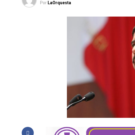
Por
LaOrquesta