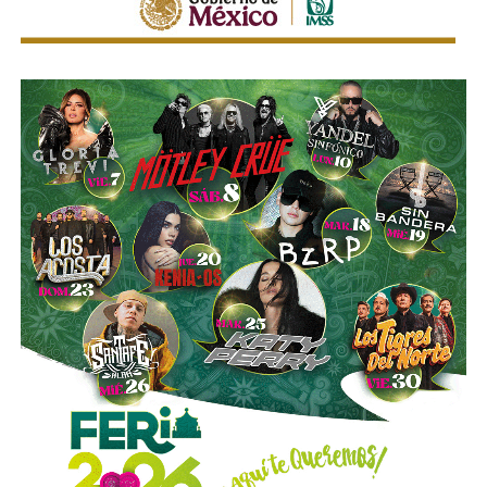
Gómez y De Angoitia han sido por muchos años los
hombre de confianza de Emilio Azcárraga Jean
, al
grado que cuando en 2024 este último dio un paso al
costado de la presidencia de Grupo Televisa en medio de
las investigaciones por el presunto soborno a ejecutivos
de la FIFA para asegurar los derechos del Mundial, fueron