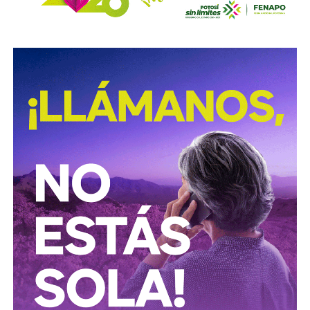
ellos dos quienes asumieron el puesto de
Co-
Presidentes Ejecutivo
s.
Su relación con Martínez no se limita a Empresas ICA
,
pues desde octubre de 2024 (justo unos días antes del
cambio en la presidencia) el oriundo de Monterrey
ha
comprado, además, acciones de la propia Televisa
.
Empezó con 7.8%, lo que lo volvió su tercer mayor
accionista; y hace unas semanas, se acabó se consolidar.
El pasado mes de junio, como parte de un aumento de
capital de alrededor de 7 mil millones de pesos aprobado