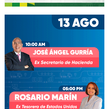
David Martínez es apodado coloquialmente como “
El
Fantasma de Wall Street
”, y ha adquirido un poder
inmenso en Latinoamérica, especialmente en Argentina,
donde ha servido como negociador para la deuda nacional
y en 2017, fue considerado por Forbes como el hombre
más rico de dicho país. El regiomontano tiene un historial
documentado de tomar control de empresas en
dificultades financieras a partir de deuda: lo hizo con la
textilera CYDSA en los años 90, con la vidriera Vitro entre