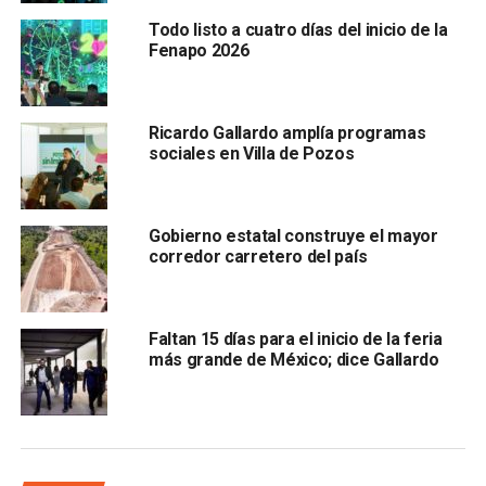
Gallardo Cardona señaló que
el Gobierno estatal todavía
Todo listo a cuatro días del inicio de la
Fenapo 2026
cuenta con tiempo legal para enviar otra propuesta
que complemente o fortalezca las iniciativas ya
presentadas en el Congreso del Estado.
Ricardo Gallardo amplía programas
sociales en Villa de Pozos
“Nosotros como Ejecutivo todavía tendríamos tiempo de
presentar otra más que pudiera reforzar precisamente las
dos iniciativas presentadas”, indicó.
Gobierno estatal construye el mayor
El gobernador también fijó postura sobr
e los proyectos
corredor carretero del país
promovidos tanto por el Partido Verde como por
Acción Nacional,
asegurando que
ambas propuestas
contienen elementos positivos para el estado.
Faltan 15 días para el inicio de la feria
más grande de México; dice Gallardo
“En lo personal yo no veo mal ninguna de las dos. Creo que
las dos son propuestas muy sanas para San Luis Potosí”,
afirmó.