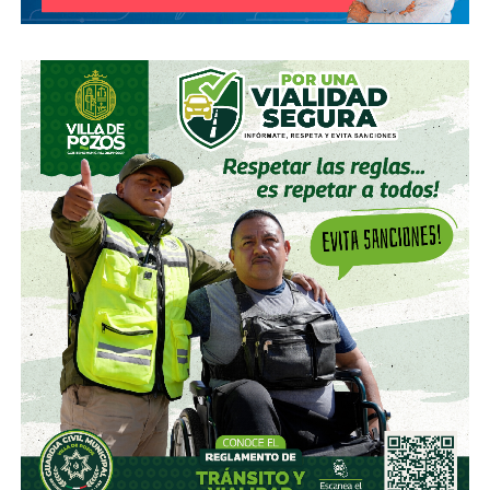
2009 y 2012, y con las ya mencionadas Empresas ICA
desde 2016.
Algo similar realizó en 2020 con
Grupo Aeroportuario
del Centro Norte
(OMA), el operador de, entre otros, el
Aeropuerto Ponciano Arriaga de la capital potosina.
Fintech compró primero acciones especiales que
garantizaban el control de la aeroportuaria y luego
concretó una oferta pública con la que en julio de 2021,
alcanzó el 30.1% de participación económica, suficiente
para mantener el control hasta que lo vendieron a la
francesa Vinci Airports en 2022 (El Economista, dic. 2020
y jul. 2021; Folleto Informativo Definitivo, Bolsa Mexicana
de Valores, may. 2021).
Si bien todos estos empresarios se han aliado en otras
ocasiones (
en 2017 ganaron la licitación para construir
el ahora cancelado Aeropuerto de Texcoco
),
cuando
se otorgó la concesión para la administración de El