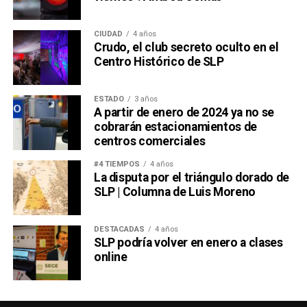
También lee:
Diputada pide poner un alto a la empresa de
El Realito
CIUDAD
4 años
Crudo, el club secreto oculto en el
Centro Histórico de SLP
ESTADO
3 años
A partir de enero de 2024 ya no se
cobrarán estacionamientos de
centros comerciales
#4 TIEMPOS
4 años
La disputa por el triángulo dorado de
SLP | Columna de Luis Moreno
DESTACADAS
4 años
SLP podría volver en enero a clases
online