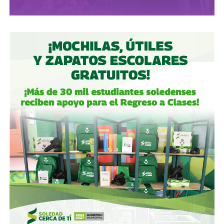
por los accionistas de Televisa, la empresa informó que l
a
participación de Martínez podría llegar a 22.3% una
vez se conviertan las obligaciones que compró, lo
que lo convertiría en el mayor accionista individual de
la compañía.
Esa conversión todavía no ocurre: se proyecta para 2027.
Azcárraga ha reducido considerablemente sus acciones
de la compañía, aunque conserva (vía un fideicomiso
familiar y una clase especial de acciones) el control formal
del voto de la empresa, independientemente de cuánto
capital tenga cada quien. En resumidas cuentas, aunque
Emilio Azcárraga tiene el poder de decisión
,
el mismo
financiero que reparte el control de El Realito con los
dos hombres más poderosos de Televisa está, al
mismo tiempo, camino a convertirse en el mayor
dueño accionario de la propia televisora.