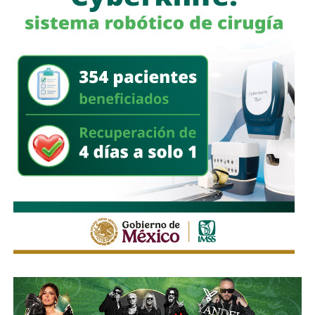
ciudadanía a denunciar conductas irregulares de cualquier
corporación policial y habló de una “apertura total” de la
dependencia.
La fiscal señaló que, al momento de su declaración, no
había tenido contacto con
Villa Gutiérrez
ni con el
alcalde
Enrique Galindo Ceballos
sobre el caso.
También lee:
Fiscalía indaga a policías municipales en
punto de venta de drogas