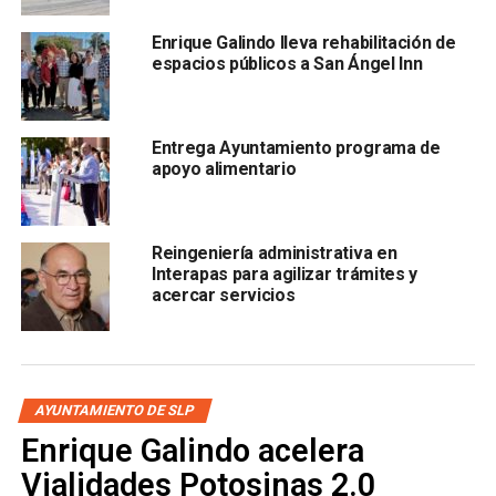
figuras del panismo potosino y nacional, de quienes
dijo haber aprendido los valores de lealtad,
Enrique Galindo lleva rehabilitación de
espacios públicos a San Ángel Inn
institucionalidad y unidad.
Entrega Ayuntamiento programa de
apoyo alimentario
Galindo reiteró su cercanía con Acción Nacional y
reconoció la aportación del partido a la vida democrática
Reingeniería administrativa en
Interapas para agilizar trámites y
del país. También felicitó a quienes recibieron
acercar servicios
reconocimientos durante la ceremonia.
También lee:
Galindo apunta al “turismo que viene a gastar”
en el Mundial
AYUNTAMIENTO DE SLP
ARTÍCULOS RELACIONADOS:
ANIVERSARIO
Enrique Galindo acelera
ENRIQUE GALINDO CEBALLOS
PAN
SLP
Vialidades Potosinas 2.0