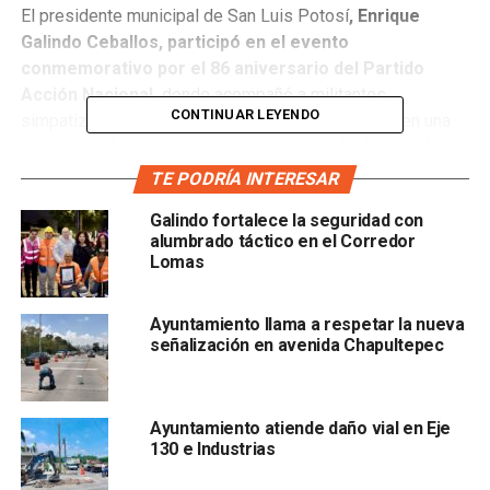
El presidente municipal de San Luis Potosí
, Enrique
Galindo Ceballos, participó en el evento
conmemorativo por el 86 aniversario del Partido
Acción Nacional,
donde acompañó a militantes,
CONTINUAR LEYENDO
simpatizantes y liderazgos históricos del partido en una
ceremonia de reconocimiento a panistas de destacada
trayectoria.
TE PODRÍA INTERESAR
Galindo fortalece la seguridad con
Galindo agradeció
la invitación de la senadora Verónica
alumbrado táctico en el Corredor
Rodríguez Hernández, presidenta del PAN en San Luis
Lomas
Potosí, y
destacó el significado d el encuentro para la
convivencia entre generaciones de militantes.
Ayuntamiento llama a respetar la nueva
señalización en avenida Chapultepec
Ayuntamiento atiende daño vial en Eje
130 e Industrias
Durante su participación,
el alcalde afirmó haber
coincidido a lo largo de su vida profesional con