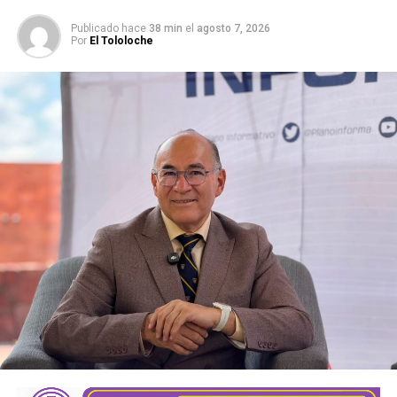
SIGUIENTE
Entregan apoyos económicos a alumnos destacados
Publicado hace
38 min
el
agosto 7, 2026
de Soledad
Por
El Tololoche
NO TE PIERDAS
Galindo apunta al “turismo que viene a gastar” en el
Mundial