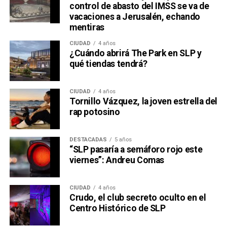
control de abasto del IMSS se va de
vacaciones a Jerusalén, echando
mentiras
CIUDAD
4 años
¿Cuándo abrirá The Park en SLP y
qué tiendas tendrá?
CIUDAD
4 años
Tornillo Vázquez, la joven estrella del
rap potosino
DESTACADAS
5 años
“SLP pasaría a semáforo rojo este
viernes”: Andreu Comas
CIUDAD
4 años
Crudo, el club secreto oculto en el
Centro Histórico de SLP