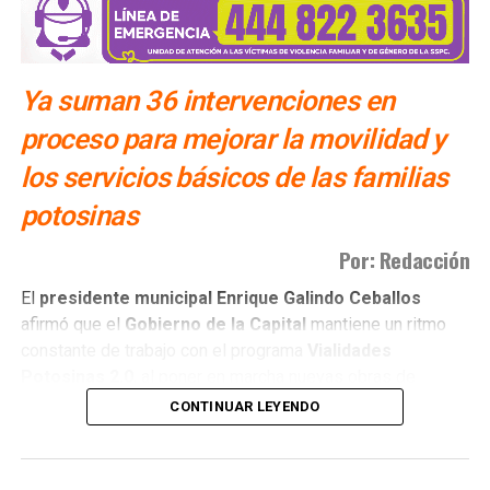
Ya suman 36 intervenciones en
proceso para mejorar la movilidad y
los servicios básicos de las familias
potosinas
Por: Redacción
El
presidente municipal Enrique Galindo Ceballos
afirmó que el
Gobierno de la Capital
mantiene un ritmo
constante de trabajo con el programa
Vialidades
Potosinas 2.0
, al poner en marcha nuevas obras de
pavimentación e infraestructura en distintos sectores de
CONTINUAR LEYENDO
San Luis Capital
. Actualmente se desarrollan
36
intervenciones
, entre ellas las calles
Pico de Orizaba,
Enramadas, Las Morenas y la Segunda Privada Monte