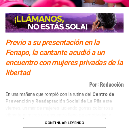
También te puede interesar:
Dieron 50 años de cárcel al
violador de una mujer y su hija en Xilitla
ARTÍCULOS RELACIONADOS:
ACOSO
BOTONES DE PÁNICO
GOBIERNO SLP
Previo a su presentación en la
SIGUIENTE
Fenapo, la cantante acudió a un
Llamarán a comparecer a Federico Garza ante el
encuentro con mujeres privadas de la
Congreso de SLP
libertad
NO TE PIERDAS
Carreras pidió no politizar tarifas de agua; no dijo si
impone los costos
Por: Redacción
​En una mañana que rompió con la rutina del
Centro de
Prevención y Readaptación Social de La Pila
este
viernes, un mar de mujeres luciendo gorras color rosa
vibrante enmarcó un encuentro lleno de emotividad y
empatía.
CONTINUAR LEYENDO