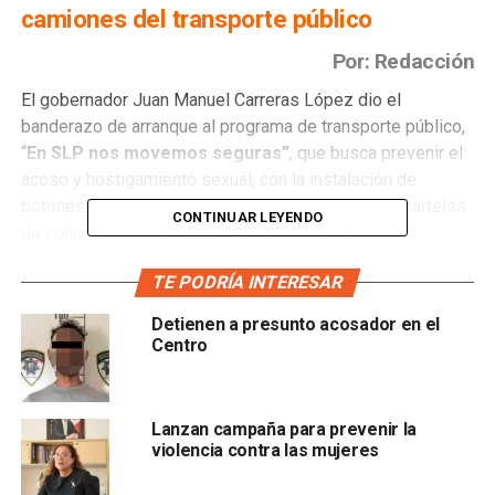
camiones del transporte público
Por: Redacción
El gobernador Juan Manuel Carreras López dio el
banderazo de arranque al programa de transporte público,
“
En SLP nos movemos seguras”
, que busca prevenir el
acoso y hostigamiento sexual, con la instalación de
botones de pánico, cámaras de video vigilancia y carteles
CONTINUAR LEYENDO
de concientización en 1 mil 100 camiones urbanos.
Con la presencia de Lorena Valle Rodríguez, Presidenta
TE PODRÍA INTERESAR
de la Junta Directiva del Sistema Estatal DIF; Julieta
Detienen a presunto acosador en el
Méndez Salas, Coordinadora de los Centros de Justicia
Centro
para Mujeres (CJMSLP) y Erika Velázquez Gutiérrez,
Directora del Instituto de las Mujeres (IMES), el
gobernador indicó que la prevención de este delito
Lanzan campaña para prevenir la
requiere la participación de las instancias
violencia contra las mujeres
gubernamentales y de la sociedad.