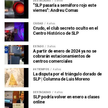
DESTACADAS
5 años
“SLP pasaría a semáforo rojo este
viernes”: Andreu Comas
CIUDAD
4 años
Crudo, el club secreto oculto en el
Centro Histórico de SLP
ESTADO
3 años
A partir de enero de 2024 ya no se
cobrarán estacionamientos de
centros comerciales
#4 TIEMPOS
4 años
La disputa por el triángulo dorado de
SLP | Columna de Luis Moreno
DESTACADAS
4 años
SLP podría volver en enero a clases
online