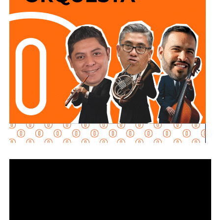
qué acción realizaban y por qué se detuvieron ahí.
Adelantó que el resultado de las diligencias definirá si
hubo alguna irregularidad.
Al momento de la entrevista, la fiscal no había tenido
contacto con
Juan Antonio Villa Gutiérrez
, comisario de la
Secretaría de Seguridad Pública y
Protección Ciudadana Municipal (SSPC)
, ni con el
alcalde Enrique Galindo Ceballos
, sobre este caso.
La titular de la
FGESLP
sostuvo que el escrutinio sobre la
actuación policial es de interés público. “A todo el mundo