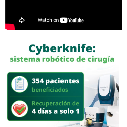
nos conviene saber qué está haciendo nuestro policía”,
afirmó.
García Cázares
llamó a la ciudadanía a denunciar
cualquier conducta irregular y aclaró que el llamado no se
limita a la corporación municipal, sino que abarca a todas
las policías que operan en el estado. Habló de una
“apertura total” de la dependencia para recibir esas
denuncias.
También lee:
Guardia Civil detiene a cuatro presuntos
delincuentes y asegura armas durante operativos en SLP