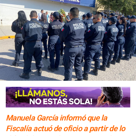
al menos una noche. Además de la Fenapo, invitó a
conocer las cuatro regiones del estado con estancias de
una o dos noches.
El número exacto de paquetes vendidos o apartados por
las agencias solo se conocerá al cierre de la temporada,
dijo Alonso.
También lee:
Gallardo arranca operativo de seguridad para
Fenapo 2026
Manuela García informó que la
Fiscalía actuó de oficio a partir de lo