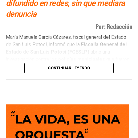
difundido en redes, sin que mediara
denuncia
Por: Redacción
María Manuela García Cázares, fiscal general del Estado
de San Luis Potosí, informó que la
Fiscalía General del
Estado de San Luis Potosí (FGESLP)
abrió una
investigación contra los
policías municipales
que fueron
captados en cámara en un sitio que las autoridades tienen
CONTINUAR LEYENDO
identificado como
punto de venta de drogas
.
La indagatoria arrancó sin que mediara denuncia
ciudadana. “Por las redes es un acto que se puede hacer
de oficio y nosotros lo estamos haciendo”, dijo la fiscal al
ser cuestionada sobre el caso.
García Cázares
planteó que el eje de la revisión será
determinar la conducta de los elementos en ese punto: