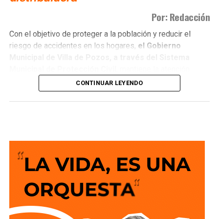
Por: Redacción
Con el objetivo de proteger a la población y reducir el
riesgo de accidentes en los hogares,
el Gobierno
Municipal de Villa de Pozos, a través del Sistema
Municipal de Protección Civil
, mantiene la atención
permanente a
reportes por fugas de ga
s, un servicio
CONTINUAR LEYENDO
que registra entre tres y cuatro intervenciones diarias en
distintos sectores del municipio.
El director de Protección Civil,
Miguel Ángel Llanas
Texon,
informó que
la dependencia brinda alrededor de
60 servicios al mes relacionados con fugas de gas.
Al
recibir un reporte, personal operativo y voluntario
debidamente capacitado acude al domicilio
para
controlar la situación mediante el retiro del cilindro
dañado y la liberación segura del gas
, con el fin de
eliminar cualquier ri esgo para las familias.