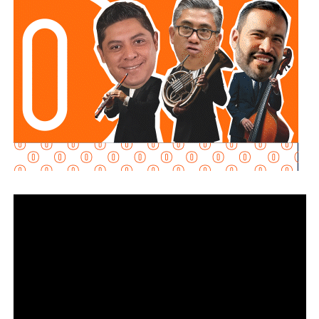
El funcionario señaló que, una vez concluido el
procedimiento,
el tanque es devuelto a su propietario
para que pueda acudir con la empresa distribuidora y
solicitar su reemplazo por un cilindro en óptimas
condiciones
, además de la reposición del combustible; para tal
propósito, se han sostenido acercamientos con las
compañías proveedoras para fortalecer este mecanismo
de atención en beneficio de las y los usuarios.