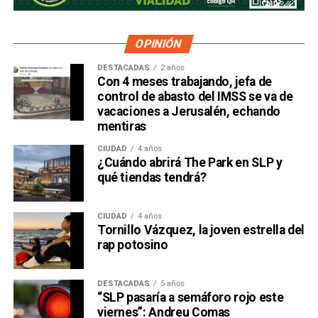
OPINIÓN
DESTACADAS
2 años
Con 4 meses trabajando, jefa de
control de abasto del IMSS se va de
vacaciones a Jerusalén, echando
mentiras
CIUDAD
4 años
¿Cuándo abrirá The Park en SLP y
qué tiendas tendrá?
CIUDAD
4 años
Tornillo Vázquez, la joven estrella del
rap potosino
DESTACADAS
5 años
“SLP pasaría a semáforo rojo este
viernes”: Andreu Comas