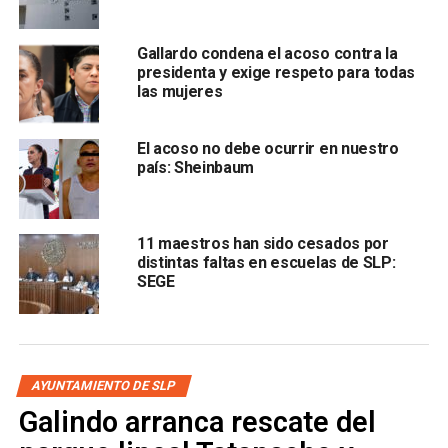
Gallardo condena el acoso contra la
presidenta y exige respeto para todas
las mujeres
, por lo que era su deseo proceder legalmente.
El acoso no debe ocurrir en nuestro
país: Sheinbaum
Una vez que
el hombre fue ubicado e identificado
plenamente
, se procedió a la lectura de derechos que le
asisten como persona detenida
refiriendo llamarse
11 maestros han sido cesados por
Mauro “N” de 34 años,
quien fue canalizado al área de
distintas faltas en escuelas de SLP:
Justicia Cívica de la SSPC para una certificación médica y
SEGE
posteriormente puesto a disposición de la Fiscalía
General del Estado para que se determine su situación
legal.
También lee:
Policía de la Capital aclara intervención vial
AYUNTAMIENTO DE SLP
en av. Nicolás Zapata
Galindo arranca rescate del