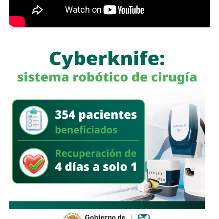
Finalmente, Protección Civil exhortó a la ciudadanía a
revisar de manera periódica el estado de los cilindros,
mangueras, reguladores e instalaciones de gas en sus
viviendas, así como a reportar de inmediato cualquier fuga
o anomalía a las autoridades correspondientes, con el
propósito de prevenir incidentes y salvaguardar la
integridad de las familias de Villa de Pozos.
También lee:
Villa de Pozos lleva su riqueza cultural a la
Fenapo 2026