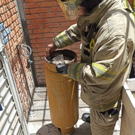
En la colonia La Virgen, se colocó una rejilla para el
desfogue ordenado del agua de lluvia, así mismo, en
la colonia Valle de San Isidro, a un costado de la
Unidad Administrativa Municipal, se construyeron dos
rejillas pluviales y
se conectó la línea de drenaje para acabar con
encharcamientos en temporada de lluvias, que afectaba la
movilidad de personas y automóviles en la zona.
Explicó que en la zon
a aledaña a la Unidad
Administrativa Municipal, en las calles San José y San