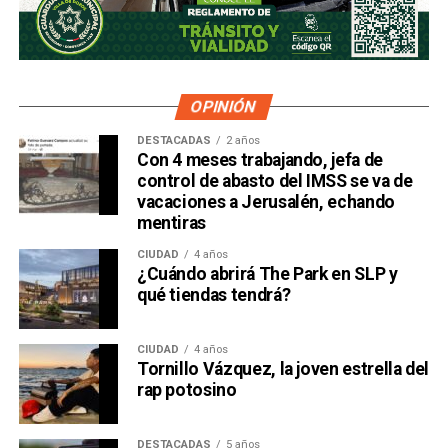
OPINIÓN
DESTACADAS
2 años
Con 4 meses trabajando, jefa de
control de abasto del IMSS se va de
vacaciones a Jerusalén, echando
mentiras
CIUDAD
4 años
¿Cuándo abrirá The Park en SLP y
qué tiendas tendrá?
CIUDAD
4 años
Tornillo Vázquez, la joven estrella del
rap potosino
DESTACADAS
5 años