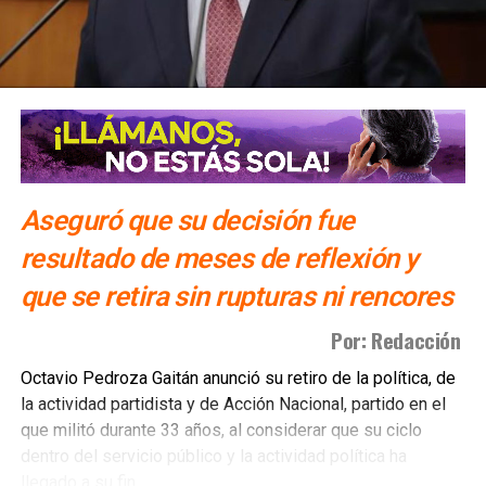
VIOLADOR
SIGUIENTE
Camioneros de SLP ya merecen aumento a tarifa de
transporte, dice SCT
NO TE PIERDAS
#Será? | Narco, detrás de homicidios de la semana
pasada en SLP, dice FGE
Aseguró que su decisión fue
resultado de meses de reflexión y
que se retira sin rupturas ni rencores
Por: Redacción
Octavio Pedroza Gaitán anunció su retiro de la política, de
la actividad partidista y de Acción Nacional, partido en el
que militó durante 33 años, al considerar que su ciclo
dentro del servicio público y la actividad política ha
llegado a su fin.