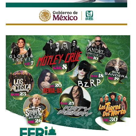
La legislación establecerá que, salvo prueba en contrario,
se presumirá dicha intención cuando el deudor, sin causa
justificada, renuncie a su empleo o solicite licencia sin
goce de sueldo, cuando este constituya su único o
principal medio para obtener ingresos.
Asimismo, se establecen sanciones para quienes, durante
un proceso judicial o existiendo una resolución firme,
enajenen intencionalmente de manera parcial o total sus
bienes con la finalidad de eludir obligaciones alimentarias.
De igual manera, se sancionará a quienes, teniendo
conocimiento de la existencia de una obligación
alimentaria o de un proceso judicial en curso, ayuden al
deudor a ocultar bienes, acepten figurar como titulares
aparentes de estos o realicen actos jurídicos simulados
con el propósito de evitar que se cumplan las