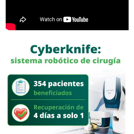
prácticas se encuentran la renuncia voluntaria a empleos
estables, la solicitud de licencias sin goce de sueldo
durante periodos relacionados con procesos familiares y
la transferencia de bienes a familiares o personas de
confianza que actúan como titulares aparentes.
Con esta iniciativa se busca establecer que comete el
delito de incumplimiento de las obligaciones de
asistencia familiar quien se coloque intencionalmente en
estado de insolvencia con el propósito de eludir el
cumplimiento de las obligaciones alimentarias
establecidas por la ley.