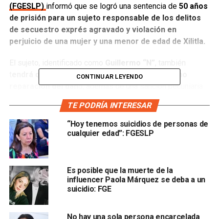
(FGESLP)
informó que se logró una sentencia de
50 años
de prisión para un sujeto responsable de los delitos
de secuestro exprés agravado y violación en
perjuicio de una mujer y una menor de edad de Xilitla.
El sujeto, identificado como
Guillermo “N”
, también
t
endrá que aportar una cantidad de dinero como
CONTINUAR LEYENDO
reparación del dañ
o, además de una sanción pecuniaria
para el estado.
TE PODRÍA INTERESAR
Según detallaron, los hechos ocurrieron el
31 de abril del
“Hoy tenemos suicidios de personas de
año 2016
en una vivienda del ejido de Potrerillos del
cualquier edad”: FGESLP
municipio de Xilitla en donde dormían las dos víctimas;
una de ellas escuchó que abrieron de manera violenta la
puerta principal del domicilio, la mujer se levantó a ver lo
Es posible que la muerte de la
que ocurría y en ese momento
se percató de la
influencer Paola Márquez se deba a un
suicidio: FGE
presencia de un hombre que traía cubierta la mitad de
la cara y un arma de fuego con la que le apuntó a la
cara.
No hay una sola persona encarcelada