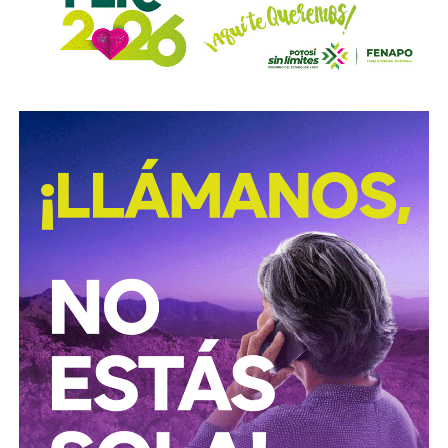
obligaciones alimentarias.
Para estas conductas se contempla una sanción de seis
meses a tres años de prisión, además de una sanción
pecuniaria de 60 a 300 días del valor de la Unidad de
Medida y Actualización (UMA).
La iniciativa fue turnada a la Comisión Primera de Justicia
para su análisis y dictamen correspondiente.
También lee:
Cuauhtli Badillo pide a alcaldes denunciar
movimientos ligados al huachicol