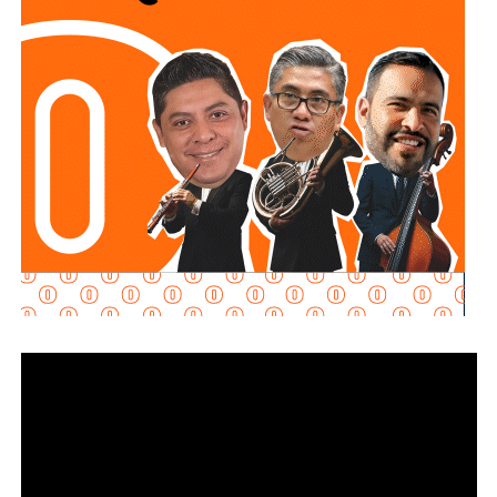
Explicó que la propuesta se desarrolla en dos vertientes
principales: e
stablecer de manera objetiva
determinadas conductas evasivas del deudor
alimentario
y penalizar la coparticipación de terceras
personas que, con conocimiento de la obligación
existente, contribuyan a impedir su cumplimiento.
La diputada María Dolores Robles Chairez destacó que la
modificación busca brindar mayores herramientas jurídicas
para proteger el derecho de niñas, niños y demás
personas acreedoras alimentarias, evitando que
maniobras de carácter patrimonial sean utilizadas para
obstaculizar el cumplimiento de las obligaciones
establecidas por la autoridad judicial.
Señaló que existen casos en los que los deudores
alimentarios recurren a actos jurídicos o materiales que
aparentemente pueden ser lícitos, pero que tienen como
finalidad eludir sus responsabilidades. Entre estas