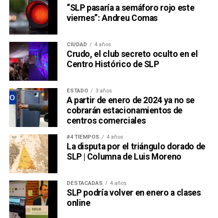
“SLP pasaría a semáforo rojo este
viernes”: Andreu Comas
CIUDAD
4 años
Crudo, el club secreto oculto en el
Centro Histórico de SLP
ESTADO
3 años
A partir de enero de 2024 ya no se
cobrarán estacionamientos de
centros comerciales
#4 TIEMPOS
4 años
La disputa por el triángulo dorado de
SLP | Columna de Luis Moreno
DESTACADAS
4 años
SLP podría volver en enero a clases
online