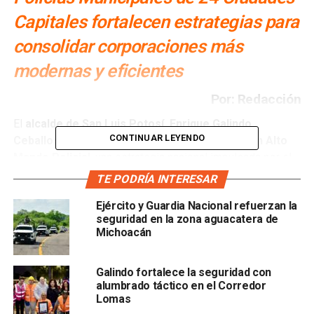
Capitales fortalecen estrategias para
consolidar corporaciones más
modernas y eficientes
Por: Redacción
El
alcalde de San Luis Potosí, Enrique Galindo
CONTINUAR LEYENDO
Ceballos
, encabezó el arranque del
Diplomado en Alto
Mando Policial
, una estrategia nacional impulsada por el
Gobierno de la Capital
para fortalecer la
TE PODRÍA INTERESAR
profesionalización de las corporaciones municipales y
Ejército y Guardia Nacional refuerzan la
consolidar modelos de seguridad más modernos,
seguridad en la zona aguacatera de
humanos y eficientes
. El programa reúne a
altos
Michoacán
mandos policiales de 24 capitales estatales del país
y
representa uno de los esfuerzos de capacitación más
Galindo fortalece la seguridad con
ambiciosos promovidos desde un Gobierno Municipal.
alumbrado táctico en el Corredor
Lomas
Durante la presentación, el alcalde destacó que este