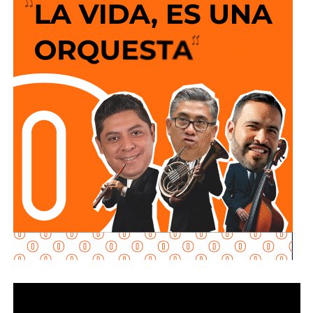
y que los puntos de conexión al sistema público sean
adecuados para garantizar un servicio seguro y eficiente.
Durante las inspecciones pueden determinarse medidas
preventivas y correctivas, para autorizar la incorporación
de nuevos desarrollos a la infraestructura hidráulica
metropolitana.
Con estas supervisiones
, el organismo fortalece la
planeación del crecimiento urbano y contribuye a que
las nuevas redes de agua potable y drenaje
ofrezcan
un servicio confiable a los habitantes.