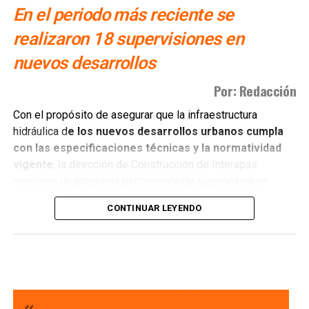
En el periodo más reciente se
realizaron 18 supervisiones en
nuevos desarrollos
Por: Redacción
Con el propósito de asegurar que la infraestructura
hidráulica d
e los nuevos desarrollos urbanos cumpla
con las especificaciones técnicas y la normatividad
vigente
, la dirección de Construcción de Interapas
mantiene un programa permanente de supervisión en
fraccionamientos y centros de población que buscan
CONTINUAR LEYENDO
incorporarse a las redes de agua potable y drenaje.
Estas revisiones tienen como objetivo verificar que las
obras se ejecuten conforme a los proyectos autorizados,
que
las redes de agua potable y alcantarillado
cumplan con los estándares de c alidad,