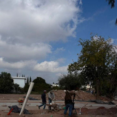
otorgado a Villa de Pozos para formar parte de uno
de los eventos de mayor relevancia y afluencia en
San Luis Potosí, l
o que permitirá fortalecer la promoción turística y cultural
del municipio.
Por último, la presidenta concejal invitó a las y los
asistentes a visitar el stand de Villa de Pozos y conocer
la oferta que tiene el municipio, entre la que destacan su
gastronomía y sus tradiciones, como la emblemática
Procesión de los Cristos, una de las celebraciones que
forman parte de su identidad cultural.