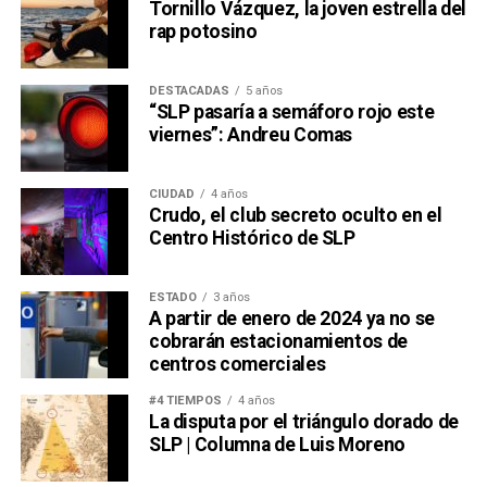
Tornillo Vázquez, la joven estrella del
rap potosino
DESTACADAS
5 años
“SLP pasaría a semáforo rojo este
viernes”: Andreu Comas
CIUDAD
4 años
Crudo, el club secreto oculto en el
Centro Histórico de SLP
ESTADO
3 años
A partir de enero de 2024 ya no se
cobrarán estacionamientos de
centros comerciales
#4 TIEMPOS
4 años
La disputa por el triángulo dorado de
SLP | Columna de Luis Moreno