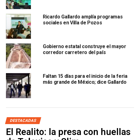
Ricardo Gallardo amplía programas
sociales en Villa de Pozos
La gerente de
Ventas y Desarrollo de Mercado de
Volaris México, Nanci Aidé Galaviz,
afirmó que la
expansión es resultado del trabajo conjunto con el
Gobierno del Estado para identificar nuevas oportunidades
Gobierno estatal construye el mayor
corredor carretero del país
de crecimiento. Destacó que con cuatro rutas nacionales y
una internacional se fortalece la oferta aérea y se refrenda
el compromiso de continuar ampliando la conectividad
para generar desarrollo, derrama económica y mayor flujo
Faltan 15 días para el inicio de la feria
más grande de México; dice Gallardo
turístico.
ARTÍCULOS RELACIONADOS:
RICARDO GALLARDO CARDONA
VOLARIS
SIGUIENTE
DESTACADAS
Ocho mil migrantes trabajan en SLP; 80% son
centroamericanos
El Realito: la presa con huellas
NO TE PIERDAS