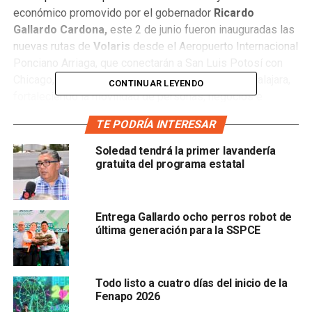
económico promovido por el gobernador
Ricardo
Gallardo Cardona,
este 2 de junio fueron inauguradas las
nuevas rutas de
Volaris
desde el Aeropuerto Internacional
Ponciano Arriaga, que conectarán a San Luis Potosí con
Chicago, Monterrey, Puebla, Puerto Vallarta y Guadalajara,
CONTINUAR LEYENDO
fortaleciendo la movilidad de personas, negocios e
inversiones.
TE PODRÍA INTERESAR
Destacó que la apertura de estas rutas consolida a San
Soledad tendrá la primer lavandería
Luis Potosí como uno de los principales polos de
gratuita del programa estatal
crecimiento del país. Añadió que estas condiciones
permiten seguir atrayendo turismo, oportunidades de
negocio y proyectos que impulsan el bienestar de las
Entrega Gallardo ocho perros robot de
familias potosinas.
última generación para la SSPCE
Todo listo a cuatro días del inicio de la
Fenapo 2026