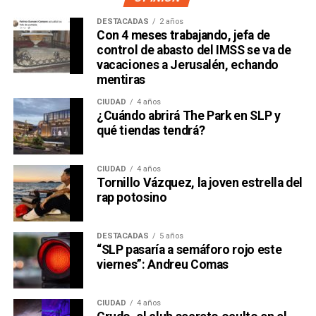
DESTACADAS
2 años
Con 4 meses trabajando, jefa de
control de abasto del IMSS se va de
vacaciones a Jerusalén, echando
mentiras
CIUDAD
4 años
¿Cuándo abrirá The Park en SLP y
qué tiendas tendrá?
CIUDAD
4 años
Tornillo Vázquez, la joven estrella del
rap potosino
DESTACADAS
5 años
“SLP pasaría a semáforo rojo este
viernes”: Andreu Comas
CIUDAD
4 años