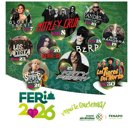
de la compañía, aunque conserva (vía un fideicomiso
aún no ha sido aprobada.
familiar y una clase especial de acciones) el control formal
del voto de la empresa, independientemente de cuánto
La dirigente explicó que
el proceso legislativo
capital tenga cada quien. En resumidas cuentas, aunque
continuará
a partir de septiembre, cuando el
Congreso
Emilio Azcárraga tiene el poder de decisión
,
el mismo
reanude actividades y se retomen las mesas de trabajo
financiero que reparte el control de El Realito con los
con dependencias estatales para definir el funcionamiento
dos hombres más poderosos de Televisa está, al
del sistema y el presupuesto necesario para su
mismo tiempo, camino a convertirse en el mayor
implementación.
dueño accionario de la propia televisora.
Hernández Noriega
informó que el estado enfrenta un
cambio demográfico
que hará cada vez más urgente
contar con una política pública de cuidados. Señaló que
San Luis Potosí
registra una
disminución en la natalidad
y un aumento en la población adulta mayor, lo que
incrementará la demanda
de personas cuidadoras.
“La bronca es
quién
va a cuidar
a esos viejitos, y quién
nos va a cuidar”, se preguntó.