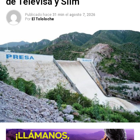
de Televisa y Slim
Villa de Pozos fortalece desarrollo turístico con
nuevo reglamento
Publicado hace
31 min
el
agosto 7, 2026
Por
El Tololoche