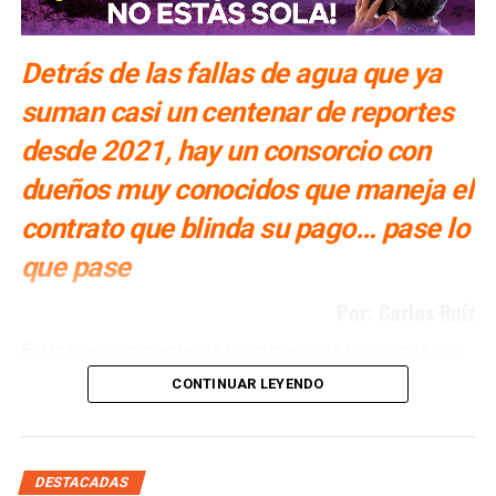
Detrás de las fallas de agua que ya
suman casi un centenar de reportes
desde 2021, hay un consorcio con
dueños muy conocidos que maneja el
contrato que blinda su pago… pase lo
que pase
Por: Carlos Ruíz
Están bien documentados los numerosos problemas que
ha tenido San Luis Potosí con la Presa El Realito, un
CONTINUAR LEYENDO
proyecto diseñado para surtir de agua a alrededor de 46
colonias de la Zona Metropolitana potosina, pero que tan
solo en lo que va del año, ya ha fallado en al menos siete
ocasiones. Múltiples veces se ha propuesto retirarle la
DESTACADAS