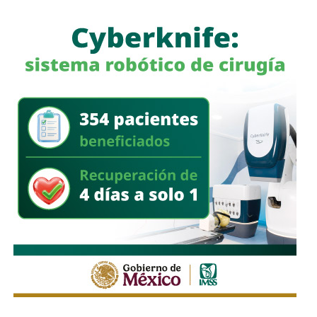
El colectivo además sostiene que la lucha por el
sistema
s.
de cuidados
no beneficia únicamente a su organización,
sino a
todas las personas que realizan labores de
Su relación con Martínez no se limita a Empresas ICA
,
cuidado
en el estado,
incluidas madres, hijas
pues desde octubre de 2024 (justo unos días antes del
cuidadoras y quienes atienden a adultos mayores o
cambio en la presidencia) el oriundo de Monterrey
ha
familiares con enfermedades o discapacidad.
comprado, además, acciones de la propia Televisa
.
Empezó con 7.8%, lo que lo volvió su tercer mayor
En el
ámbito estatal
, el colectivo logró la incorporación
accionista; y hace unas semanas, se acabó se consolidar.
del
artículo 12 Bis a la Constitución local
, que reconoce
El pasado mes de junio, como parte de un aumento de
el derecho a cuidar y a ser cuidado en condiciones dignas.
capital de alrededor de 7 mil millones de pesos aprobado
Sin embargo, advirtió que la ley que debe crear el
Sistema
por los accionistas de Televisa, la empresa informó que l
a
Estatal de Cuidados
participación de Martínez podría llegar a 22.3% una
vez se conviertan las obligaciones que compró, lo
que lo convertiría en el mayor accionista individual de
la compañía.
Esa conversión todavía no ocurre: se proyecta para 2027.
Azcárraga ha reducido considerablemente sus acciones