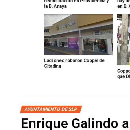
rehabilitación en Providencia y
hay d
la B. Anaya
en B.
Ladrones robaron Coppel de
Citadina
Coppe
que D
alime
AYUNTAMIENTO DE SLP
Enrique Galindo a