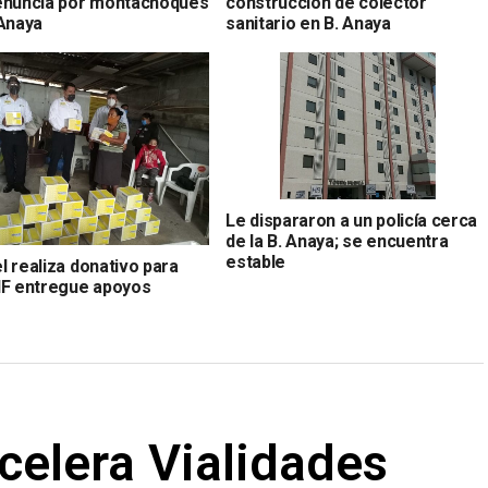
enuncia por montachoques
construcción de colector
 Anaya
sanitario en B. Anaya
Le dispararon a un policía cerca
de la B. Anaya; se encuentra
estable
l realiza donativo para
IF entregue apoyos
ntarios
celera Vialidades