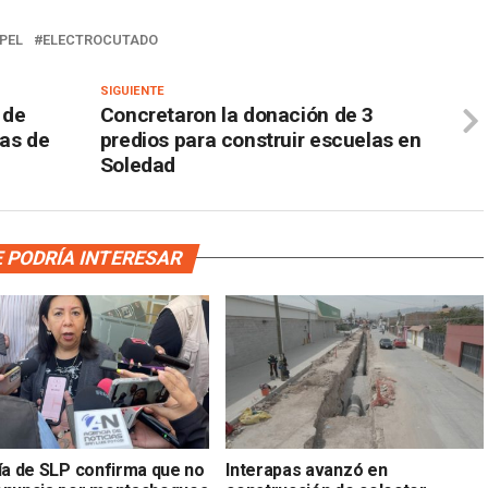
PEL
ELECTROCUTADO
SIGUIENTE
 de
Concretaron la donación de 3
sas de
predios para construir escuelas en
Soledad
 PODRÍA INTERESAR
lía de SLP confirma que no
Interapas avanzó en