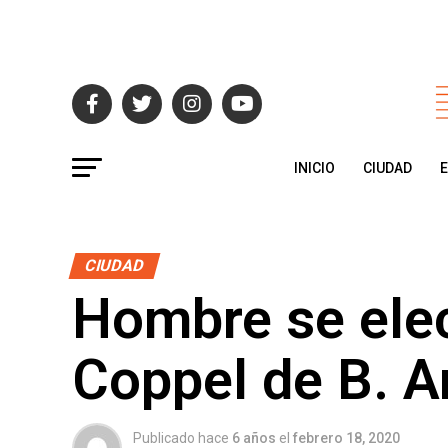
INICIO
CIUDAD
CIUDAD
Hombre se elec
Coppel de B. 
Publicado hace
6 años
el
febrero 18, 2020