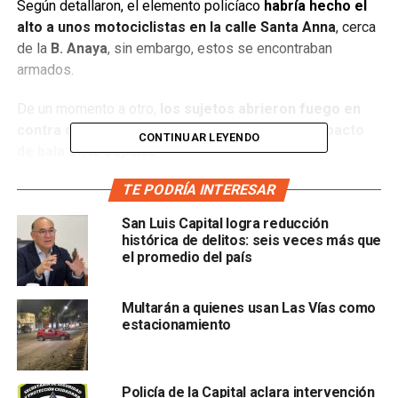
Según detallaron, el elemento policíaco
habría hecho el
alto a unos motociclistas en la calle Santa Anna
, cerca
de la
B. Anaya
, sin embargo, estos se encontraban
armados.
De un momento a otro,
los sujetos abrieron fuego en
contra del oficial municipal quien recibió un impacto
CONTINUAR LEYENDO
de bala en la espalda
TE PODRÍA INTERESAR
San Luis Capital logra reducción
histórica de delitos: seis veces más que
el promedio del país
Multarán a quienes usan Las Vías como
, afortunadamente contaba con chaleco antibalas, y un
estacionamiento
rozón en el cuello.
Sus compañeros lo trasladaron al Hospital de la Salud
Policía de la Capital aclara intervención