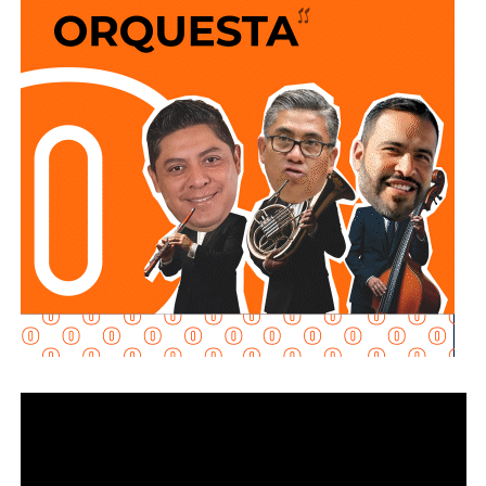
y que los puntos de conexión al sistema público sean
adecuados para garantizar un servicio seguro y eficiente.
Durante las inspecciones pueden determinarse medidas
preventivas y correctivas, para autorizar la incorporación
de nuevos desarrollos a la infraestructura hidráulica
metropolitana.
Con estas supervisiones
, el organismo fortalece la
planeación del crecimiento urbano y contribuye a que
las nuevas redes de agua potable y drenaje
ofrezcan
un servicio confiable a los habitantes.
También lee:
Interapas consolida el uso del recibo digital