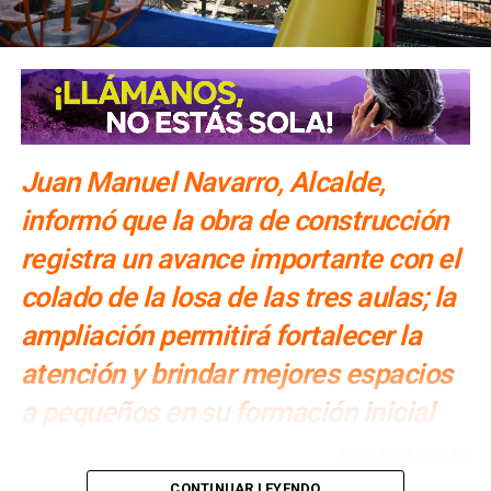
Juan Manuel Navarro, Alcalde,
informó que la obra de construcción
registra un avance importante con el
colado de la losa de las tres aulas; la
ampliación permitirá fortalecer la
atención y brindar mejores espacios
a pequeños en su formación inicial
Por: Redacción
CONTINUAR LEYENDO