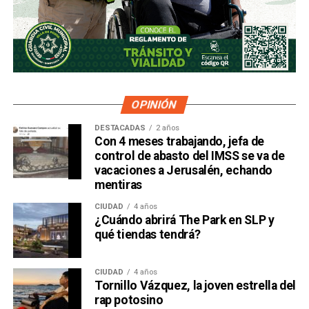
OPINIÓN
DESTACADAS
2 años
Con 4 meses trabajando, jefa de
control de abasto del IMSS se va de
vacaciones a Jerusalén, echando
mentiras
CIUDAD
4 años
¿Cuándo abrirá The Park en SLP y
qué tiendas tendrá?
CIUDAD
4 años
Tornillo Vázquez, la joven estrella del
rap potosino