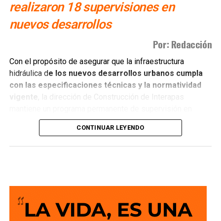
realizaron 18 supervisiones en
nuevos desarrollos
Por: Redacción
Con el propósito de asegurar que la infraestructura
hidráulica d
e los nuevos desarrollos urbanos cumpla
con las especificaciones técnicas y la normatividad
vigente
, la dirección de Construcción de Interapas
mantiene un programa permanente de supervisión en
fraccionamientos y centros de población que buscan
CONTINUAR LEYENDO
incorporarse a las redes de agua potable y drenaje.
Estas revisiones tienen como objetivo verificar que las
obras se ejecuten conforme a los proyectos autorizados,
que
las redes de agua potable y alcantarillado
cumplan con los estándares de c alidad,