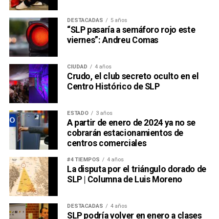
DESTACADAS
5 años
“SLP pasaría a semáforo rojo este
viernes”: Andreu Comas
CIUDAD
4 años
Crudo, el club secreto oculto en el
Centro Histórico de SLP
ESTADO
3 años
A partir de enero de 2024 ya no se
cobrarán estacionamientos de
centros comerciales
#4 TIEMPOS
4 años
La disputa por el triángulo dorado de
SLP | Columna de Luis Moreno
DESTACADAS
4 años
SLP podría volver en enero a clases