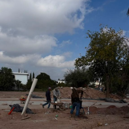
San Luis Potosí, l
o que permitirá fortalecer la promoción turística y cultural
del municipio.
Por último, la presidenta concejal invitó a las y los
asistentes a visitar el stand de Villa de Pozos y conocer
la oferta que tiene el municipio, entre la que destacan su
gastronomía y sus tradiciones, como la emblemática
Procesión de los Cristos, una de las celebraciones que
forman parte de su identidad cultural.
También lee:
Villa de Pozos mantiene acciones por bailes