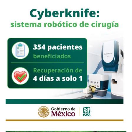
a quienes se les ha explicado el proceso de
regularización.
Asimismo, sostuvo que el incumplimiento de
la empresa
deja a los propios conductores en una situación de
vulnerabilidad,
al no contar con las condiciones legales
previstas por la normativa estatal.
“Es la empresa la que no cumple con lo que las leyes
locales establecen y eso deja a los operadores en estado
de indefensión”, señaló.
Respecto a la llegada de nuevas plataformas digitales al
estado
, Martínez Acosta consideró que la
competencia representa una oportunidad para
mejorar la calidad del servicio de transporte.
“Hoy el gremio del taxismo entiende que la competencia