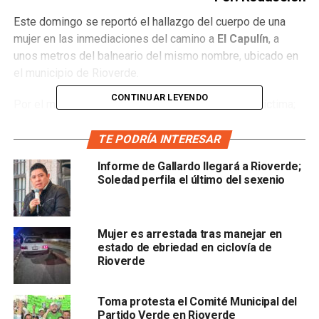
Este domingo se reportó el hallazgo del cuerpo de una
mujer en las inmediaciones del camino a
El Capulín
, a
unos metros del balneario del mismo nombre, ubicado en
el municipio de Rioverde.
CONTINUAR LEYENDO
Por el momento se desconoce la identidad de la víctima;
solo se sabe que es una
mujer de entre 30 y 40 años de
edad, cuyo cuerpo presentaba huellas de tortura y de
TE PODRÍA INTERESAR
haber sido quemada
Informe de Gallardo llegará a Rioverde;
Soledad perfila el último del sexenio
Mujer es arrestada tras manejar en
estado de ebriedad en ciclovía de
Rioverde
.
Toma protesta el Comité Municipal del
Partido Verde en Rioverde