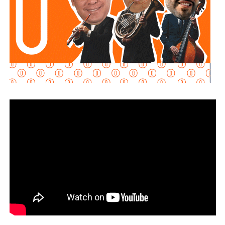
Martínez Acosta señaló que
la dependencia mantiene
disposición para que Uber complete el procedimiento
y pueda operar conforme a la ley, por lo que descartó que
exista una postura de persecución hacia la empresa.
“No es un tema de persecución ni de cacería. Al contrario,
buscamos que ellos mismos nos ayuden a que la
empresa cumpla con la legalidad y con todo lo que
establecen las leyes locales”, afirmó.
La secretaria agregó qu
e incluso han sostenido
reuniones con algunos operadores interesados en
prestar el servicio mediante la plataforma,
También lee:
Medio tiempo: Amor en tiempos de
Geopolítica y futbol | Reflexión de J.C. Haro