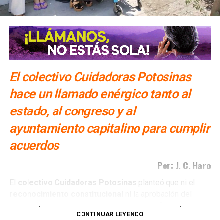
El colectivo Cuidadoras Potosinas
hace un llamado enérgico tanto al
estado, al congreso y al
ayuntamiento capitalino para cumplir
acuerdos
Por: J. C. Haro
El
colectivo Cuidadoras Potosinas
planteó que ni el
reconocimiento
constitucional
ni la aprobación del
Cabildo
de la capital
potosina
han sido suficientes para
CONTINUAR LEYENDO
que estos avances se traduzcan en
políticas públicas