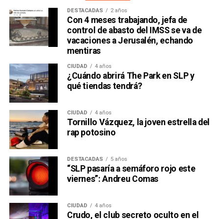
DESTACADAS
2 años
Con 4 meses trabajando, jefa de
control de abasto del IMSS se va de
vacaciones a Jerusalén, echando
mentiras
CIUDAD
4 años
¿Cuándo abrirá The Park en SLP y
qué tiendas tendrá?
CIUDAD
4 años
Tornillo Vázquez, la joven estrella del
rap potosino
DESTACADAS
5 años
“SLP pasaría a semáforo rojo este
viernes”: Andreu Comas
CIUDAD
4 años
Crudo, el club secreto oculto en el