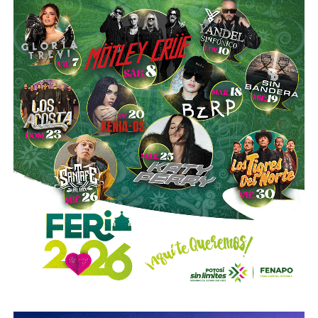
es buena. Ellos estarán tratando de mejorar y brindar un
mejor servicio, mientras que la ciudadanía podrá elegir la
opción que considere más conveniente”, comentó.
La titular de la SCT reiteró que, mientras Uber no complete
el procedimiento administrativo y cumpla con las
obligaciones previstas en la ley, la plataforma no podrá
prestar el servicio de transporte en San Luis Potosí.
También lee:
Ya es oficial: MiTaxi será la plataforma oficial
de transporte de la Fenapo 2026