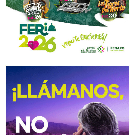
que sancionar, lo voy a hacer
. Ese es mi compromiso
con la población”, concluyó.
La declaración del alcalde se da luego de que
la SSPC
municipal informara el inicio de una investigación
para esclarecer los hechos captados en un video
difundido en redes sociales
, en el que presuntamente
aparecen elementos de la corporación, caso que también
es seguido por la Fiscalía General del Estado.
También lee:
Agencias de viaje de SLP ya reciben
reservas para la Fenapo