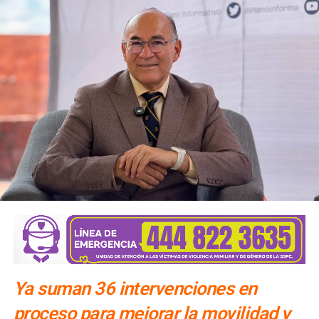
Constitución.
Para la salida del recinto,
el flujo vehicular se distribuirá
principalmente hacia Circuito Potosí,
mediante la
incorporación desde avenida de las Torres. Como salida
secundaria, los automovilistas podrán continuar por esta
misma vialidad para incorporarse a avenida Simón Díaz,
con dirección a avenida de la Constitución y el
fraccionamiento Simón Díaz.
Como parte de la estrategia de movilidad, la avenida
Francisco Martínez de la Vega, en el tramo comprendido
entre avenida de las Torres y avenida Simón Díaz,
permanecerá cerrada al tránsito vehicular.
El primer
tramo, de avenida de las Torres al callejón peatonal
América del Sur,
Ya suman 36 intervenciones en
proceso para mejorar la movilidad y