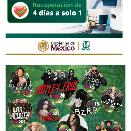
.
“Hace rato oí la declaración de la fiscal que decía que ahí
era un punto. Yo digo, ¿por qué no se ha atacado ese
punto?”, expresó.
El edil insistió en que
no adelantará conclusiones ni
atribuirá responsabilidades sin que concluya la
investigación
, aunque reiteró que su administración
mantendrá una política de cero tolerancia frente a cualquier
conducta irregular dentro de la corporación.
“Pueden ser muchas conjeturas que yo no quisiera
adelantar, pero sí,
mi compromiso es una policía limpia,
una policía sana; y si hay que investigar y tenemos