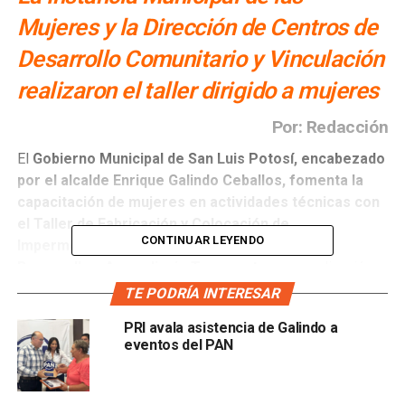
Mujeres y la Dirección de Centros de
Desarrollo Comunitario y Vinculación
realizaron el taller dirigido a mujeres
Por: Redacción
El
Gobierno Municipal de San Luis Potosí, encabezado
por el alcalde Enrique Galindo Ceballos, fomenta la
capacitación de mujeres en actividades técnicas con
el Taller de Fabricación y Colocación de
CONTINUAR LEYENDO
Impermeabilizante
, realizado en el
Centro de
Desarrollo y Aprendizaje Terremoto
, en coordinación
con la
Instancia Municipal de las Mujeres y la Dirección
TE PODRÍA INTERESAR
de Centros de Desarrollo Comunitario y Vinculación
.
PRI avala asistencia de Galindo a
eventos del PAN
La directora de la
Instancia Municipal de las Mujeres,
Martha Orta
, destacó: “Este taller abre oportunidades
para
que las mujeres se apropien de conocimientos