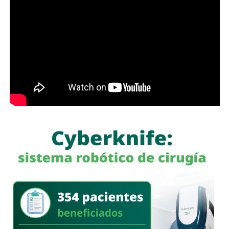
No obstante,
el alcalde también pidió no emitir juicios
anticipados
, al considerar que el material difundido hasta
ahora no permite establecer con claridad qué ocurrió.
“Si tampoco hay nada, yo voy a ser muy claro con la
opinión pública para también decirles: estos policías no.
Porque tampoco en el video se ve nada claro, la verdad es
que no se define nada”, señaló.
Durante la entrevista,
Galindo también hizo referencia a
declaraciones de la titular de la Fiscalía General del
Estado, quien habría señalado que el sitio donde
ocurrieron los hechos es un punto identificado por las
autoridades. Al respecto, cuestionó por qué ese lugar
no ha sido intervenido previamente