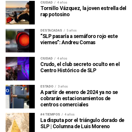
CIUDAD
4 años
Tornillo Vázquez, la joven estrella del
rap potosino
DESTACADAS
5 años
“SLP pasaría a semáforo rojo este
viernes”: Andreu Comas
CIUDAD
4 años
Crudo, el club secreto oculto en el
Centro Histórico de SLP
ESTADO
3 años
A partir de enero de 2024 ya no se
cobrarán estacionamientos de
centros comerciales
#4 TIEMPOS
4 años
La disputa por el triángulo dorado de
SLP | Columna de Luis Moreno