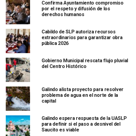
Confirma Ayuntamiento compromiso
prácticos que fortalecen su autonomía económica
y
por el respeto y difusión de los
su participación en actividades tradicionalmente
derechos humanos
masculinizadas, reafirmando la inclusión como eje de la
Garantía de Bienestar”.
Cabildo de SLP autoriza recursos
extraordinarios para garantizar obra
Por su parte, la
directora de los Centros de Desarrollo
pública 2026
Comunitario y Vinculación, Pilar Zárate
, señaló:
“Capacitar a mujeres en técnicas como la fabricación y
colocación de impermeabilizante es un paso hacia la
Gobierno Municipal rescata flujo pluvial
del Centro Histórico
igualdad real, pues les brinda herramientas para mejorar
sus hogares y generar ingresos. Además, en los
Centros
de Desarrollo y Aprendizaje fomentamos el
Galindo alista proyecto para resolver
aprendizaje para la vida
problema de agua en el norte de la
capital
Galindo espera respuesta de la UASLP
para definir si el paso a desnivel del
Saucito es viable