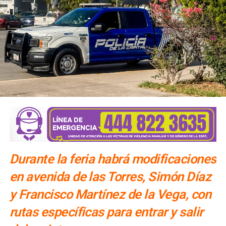
ARTÍCULOS RELACIONADOS:
ALCALDE ENRIQUE GALINDO CEBALLOS
CENTROS DE DESARROLLO COMUNITARIO Y VINCULACIÓN
INSTANCIA MUNICIPAL DE ATENCIÓN A LAS MUJERES
SIGUIENTE
Fortalecen supervisiones a distribuidores de gas en
Pozos
NO TE PIERDAS
Gobierno Municipal rescata flujo pluvial del Centro
Histórico
Durante la feria habrá modificaciones
en avenida de las Torres, Simón Díaz
y Francisco Martínez de la Vega, con
rutas específicas para entrar y salir