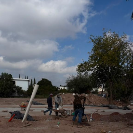
San Luis Potosí, l
o que permitirá fortalecer la promoción turística y cultural
del municipio.
Por último, la presidenta concejal invitó a las y los
asistentes a visitar el stand de Villa de Pozos y conocer
la oferta que tiene el municipio, entre la que destacan su
gastronomía y sus tradiciones, como la emblemática
Procesión de los Cristos, una de las celebraciones que
forman parte de su identidad cultural.
También lee:
Villa de Pozos mantiene acciones por bailes