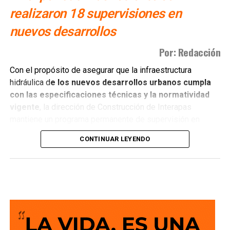
realizaron 18 supervisiones en
nuevos desarrollos
Por: Redacción
Con el propósito de asegurar que la infraestructura
hidráulica d
e los nuevos desarrollos urbanos cumpla
con las especificaciones técnicas y la normatividad
vigente
, la dirección de Construcción de Interapas
mantiene un programa permanente de supervisión en
fraccionamientos y centros de población que buscan
CONTINUAR LEYENDO
incorporarse a las redes de agua potable y drenaje.
Estas revisiones tienen como objetivo verificar que las
obras se ejecuten conforme a los proyectos autorizados,
que
las redes de agua potable y alcantarillado
cumplan con los estándares de c alidad,