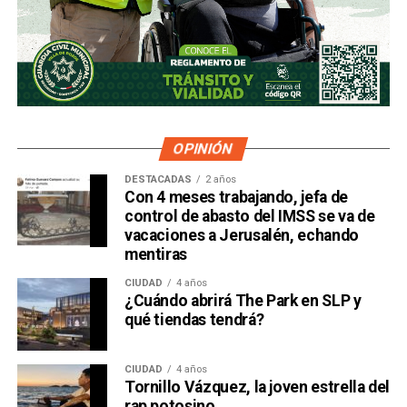
OPINIÓN
DESTACADAS
2 años
Con 4 meses trabajando, jefa de
control de abasto del IMSS se va de
vacaciones a Jerusalén, echando
mentiras
CIUDAD
4 años
¿Cuándo abrirá The Park en SLP y
qué tiendas tendrá?
CIUDAD
4 años
Tornillo Vázquez, la joven estrella del
rap potosino