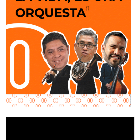
y que los puntos de conexión al sistema público sean
adecuados para garantizar un servicio seguro y eficiente.
Durante las inspecciones pueden determinarse medidas
preventivas y correctivas, para autorizar la incorporación
de nuevos desarrollos a la infraestructura hidráulica
metropolitana.
Con estas supervisiones
, el organismo fortalece la
planeación del crecimiento urbano y contribuye a que
las nuevas redes de agua potable y drenaje
ofrezcan
un servicio confiable a los habitantes.
También lee:
Interapas consolida el uso del recibo digital