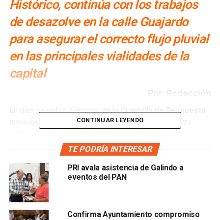
Histórico, continúa con los trabajos
de desazolve en la calle Guajardo
para asegurar el correcto flujo pluvial
en las principales vialidades de la
capital
Por: Redacción
En días pasados, personal de la
Cuadrilla de Respuesta
CONTINUAR LEYENDO
Inmediata de la UGCH realizó labores de limpieza
profunda en el alcantarillado
ubicado sobre la calle
Guajardo,
retirando sedimentos y desechos
que
TE PODRÍA INTERESAR
obstruyen el sistema de drenaje.
PRI avala asistencia de Galindo a
eventos del PAN
Estas intervenciones, son
estratégicas para evitar
encharcamientos en zonas de alto tránsito peatonal y
comercial
, garantizando que el corazón de la ciudad
permanezca funcional y segura durante la temporada de
Confirma Ayuntamiento compromiso