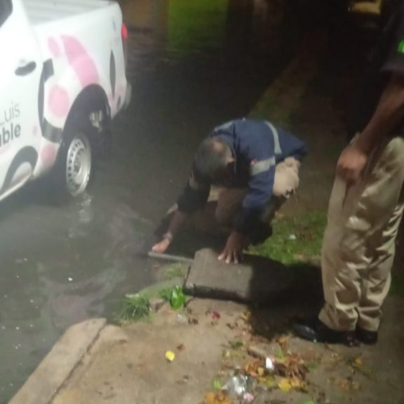
que diariamente utilizan esta importante vialidad.
El
Gobierno de la Capital
agradece la comprensión y
colaboración de la ciudadanía durante el desarrollo de
estas labores e invita a
respetar
la señalización
instalada, conducir con moderación y atender las
indicaciones
del personal que participa en los trabajos, a
fin de garantizar la seguridad de todas y todos.
También lee:
Tangamanga prevé refuerzo con Guardia Civil
tras dos su1c1d10s