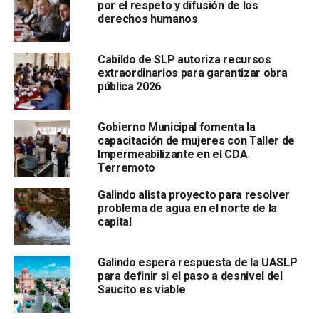
por el respeto y difusión de los
lluvias.
derechos humanos
Con estas acciones de mantenimiento a la infraestructura
hidráulica, el Ayuntamiento de SLP no solo cuida el
Cabildo de SLP autoriza recursos
extraordinarios para garantizar obra
patrimonio arquitectónico de San Luis Capital, sino que
pública 2026
responde con acciones directas y visibles que
mejoran la circulación y bienestar del Corazón de San
Luis
Gobierno Municipal fomenta la
capacitación de mujeres con Taller de
Impermeabilizante en el CDA
Terremoto
Galindo alista proyecto para resolver
problema de agua en el norte de la
capital
Galindo espera respuesta de la UASLP
.
para definir si el paso a desnivel del
Saucito es viable
Con el impulso del
alcalde Enrique Galindo, el Gobierno
de la Capital continúa respondiendo a la ciudadanía