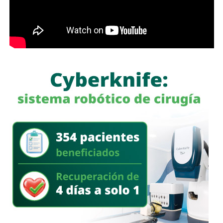
La dependencia también atendió reportes de inundaciones
en distintos sectores de la capital potosina y mantiene
recorridos permanentes de supervisión para evaluar
afectaciones, aunque no precisó el número de viviendas o
vialidades con daños.
La
Dirección Municipal de Protección Civil
pidió a la
población mantenerse informada a través de los canales
oficiales, evitar transitar por zonas inundadas o con
corrientes de agua y reportar cualquier situación de riesgo
a las autoridades.
También lee:
Gobierno de la Capital despliega operativo
tras intensa lluvia