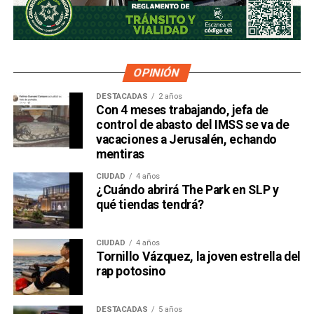
OPINIÓN
DESTACADAS
2 años
Con 4 meses trabajando, jefa de
control de abasto del IMSS se va de
vacaciones a Jerusalén, echando
mentiras
CIUDAD
4 años
¿Cuándo abrirá The Park en SLP y
qué tiendas tendrá?
CIUDAD
4 años
Tornillo Vázquez, la joven estrella del
rap potosino
DESTACADAS
5 años