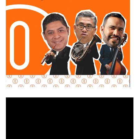
ejemplar caído, ambos considerados un riesgo para la
población y la infraestructura urbana, dentro de los cinco
reportes atendidos por posible caída de arbolado.
En la calle
José María Mercado
, colonia
Insurgentes
,
personal de la corporación retiró basura acumulada en las
bocas de tormenta para permitir el desfogue del agua, lo
que redujo el nivel del encharcamiento en la zona.
En el
puente Jacobo Payán
, elementos de Protección
Civil inspeccionaron un vehículo varado y brindaron apoyo
a sus ocupantes, con el objetivo de garantizar su
seguridad y la de quienes transitaban por el lugar.