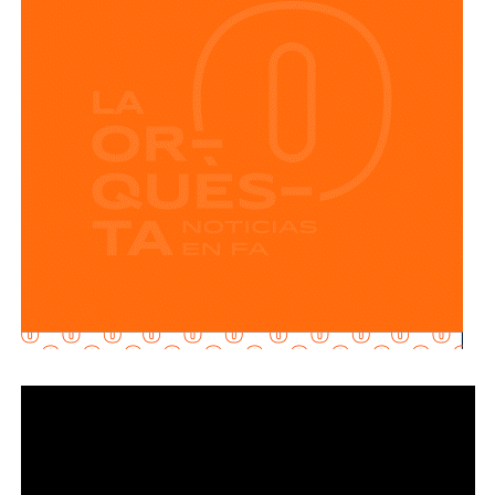
Explicó que la propuesta se desarrolla en dos vertientes
principales: e
stablecer de manera objetiva
determinadas conductas evasivas del deudor
alimentario
y penalizar la coparticipación de terceras
personas que, con conocimiento de la obligación
existente, contribuyan a impedir su cumplimiento.
La diputada María Dolores Robles Chairez destacó que la
modificación busca brindar mayores herramientas jurídicas
para proteger el derecho de niñas, niños y demás
personas acreedoras alimentarias, evitando que
maniobras de carácter patrimonial sean utilizadas para
obstaculizar el cumplimiento de las obligaciones
establecidas por la autoridad judicial.
Señaló que existen casos en los que los deudores
alimentarios recurren a actos jurídicos o materiales que
aparentemente pueden ser lícitos, pero que tienen como