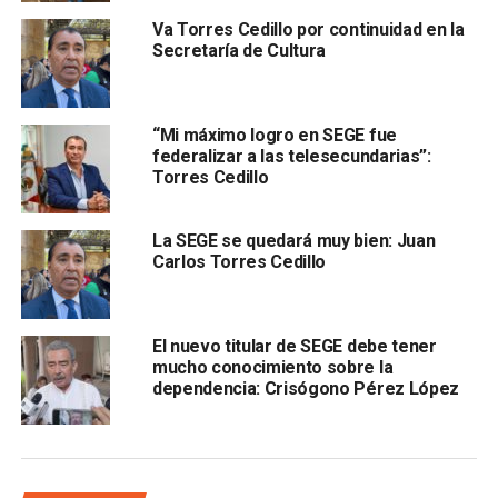
exigió la salida de la funcionaria, luego de qu
e el pasado
Va Torres Cedillo por continuidad en la
15 de febrero, durante una llamada telefónica María
Secretaría de Cultura
Guadalupe Chávez agredió a docentes al decirles:
“pinches indígenas, no entienden”
“Mi máximo logro en SEGE fue
federalizar a las telesecundarias”:
Torres Cedillo
La SEGE se quedará muy bien: Juan
Carlos Torres Cedillo
.
El nuevo titular de SEGE debe tener
Los y las profesoras aseguran que
informaron de esta
mucho conocimiento sobre la
dependencia: Crisógono Pérez López
situación al secretario de Educación, pero en su
misiva al gobernador señalaron que “ha pasado
desapercibido este tema
”, provocando el descontento
del magisterio.