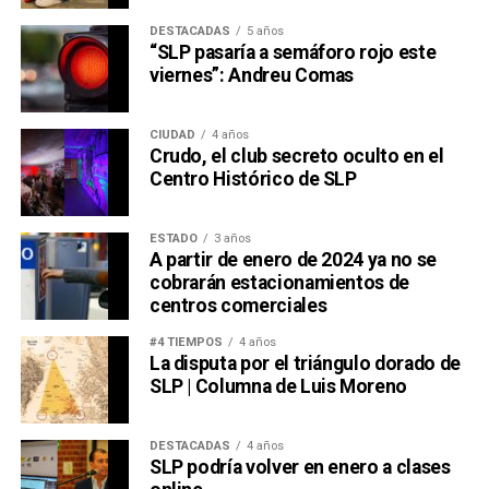
DESTACADAS
5 años
“SLP pasaría a semáforo rojo este
viernes”: Andreu Comas
CIUDAD
4 años
Crudo, el club secreto oculto en el
Centro Histórico de SLP
ESTADO
3 años
A partir de enero de 2024 ya no se
cobrarán estacionamientos de
centros comerciales
#4 TIEMPOS
4 años
La disputa por el triángulo dorado de
SLP | Columna de Luis Moreno
DESTACADAS
4 años
SLP podría volver en enero a clases