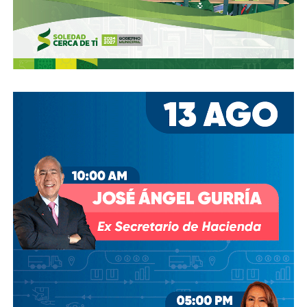
También lee:
SNTE y gobierno de SLP lograron acuerdo
para retirar manifestación
ARTÍCULOS RELACIONADOS:
COMENTARIOS RACISTAS
INDÍGENAS
MAESTROS
MARÍA GUADALUPE TORRES CEDILLO
PINCHES INDÍGENAS
SEGE
SLP
SIGUIENTE
SLP reportó 357 contagios de covid en una semana
NO TE PIERDAS
UASLP asegura que no usó gas contra manifestantes
en el 8M