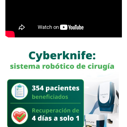
finalidad eludir sus responsabilidades. Entre estas
prácticas se encuentran la renuncia voluntaria a empleos
estables, la solicitud de licencias sin goce de sueldo
durante periodos relacionados con procesos familiares y
la transferencia de bienes a familiares o personas de
confianza que actúan como titulares aparentes.
Con esta iniciativa se busca establecer que comete el
delito de incumplimiento de las obligaciones de
asistencia familiar quien se coloque intencionalmente en
estado de insolvencia con el propósito de eludir el
cumplimiento de las obligaciones alimentarias
establecidas por la ley.