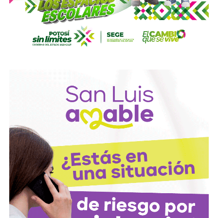
con el propósito de evitar que se cumplan las
obligaciones alimentarias.
Para estas conductas se contempla una sanción de seis
meses a tres años de prisión, además de una sanción
pecuniaria de 60 a 300 días del valor de la Unidad de
Medida y Actualización (UMA).
La iniciativa fue turnada a la Comisión Primera de Justicia
para su análisis y dictamen correspondiente.
También lee:
Cuauhtli Badillo pide a alcaldes denunciar
movimientos ligados al huachicol