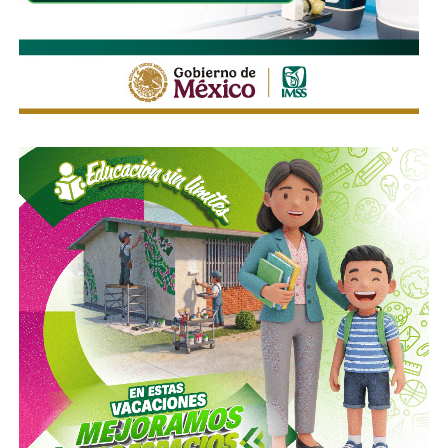
La legislación establecerá que, salvo prueba en contrario,
se presumirá dicha intención cuando el deudor, sin causa
justificada, renuncie a su empleo o solicite licencia sin
goce de sueldo, cuando este constituya su único o
principal medio para obtener ingresos.
Asimismo, se establecen sanciones para quienes, durante
un proceso judicial o existiendo una resolución firme,
enajenen intencionalmente de manera parcial o total sus
bienes con la finalidad de eludir obligaciones alimentarias.
De igual manera, se sancionará a quienes, teniendo
conocimiento de la existencia de una obligación
alimentaria o de un proceso judicial en curso, ayuden al
deudor a ocultar bienes, acepten figurar como titulares
aparentes de estos o realicen actos jurídicos simulados