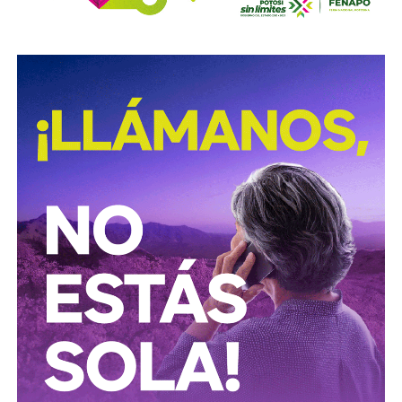
Procuración de Justicia 2026-2029
, cuyo objetivo es
combatir los delitos de alto impacto, entre ellos el robo y
procesamiento ilegal de hidrocarburos.
Según la institución, el desmantelamiento de estos
centros clandestinos representa un golpe a las
estructuras logísticas y financieras dedicadas al mercado
ilícito de combustibles, una actividad que genera pérdidas
millonarias para el Estado y representa riesgos para la
infraestructura energética nacional.
Las autoridades señalaron que las investigaciones
continúan para identificar a las personas responsables de
operar estos inmuebles, así como las posibles redes
criminales relacionadas con el procesamiento y
distribución ilegal de combustibles.
También lee:
Tangamanga prevé refuerzo con Guardia Civil
tras dos su1c1d10s