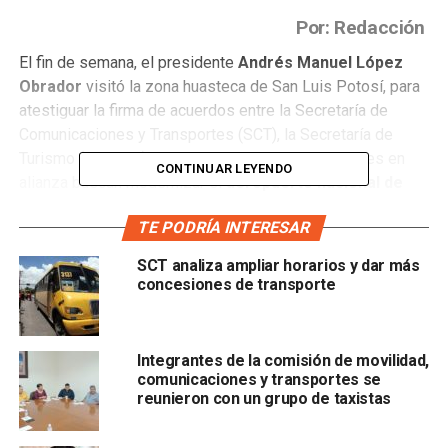
Por: Redacción
El fin de semana, el presidente
Andrés Manuel López
Obrador
visitó la zona huasteca de San Luis Potosí, para
atestiguar la firma de acuerdos entre la Secretaría de
Comunicaciones y Transportes (SCT), la Secretaría de
Turismo (SECTUR) y el gobierno del estado, quienes en
CONTINUAR LEYENDO
alianza buscan modernizar el
aeropuerto nacional de
Tamuín
y favorecer el desarrollo de la zona.
TE PODRÍA INTERESAR
El Aeropuerto Nacional de Tamuín se encuentra bajo la
SCT analiza ampliar horarios y dar más
administración y operaciones de Aeropuertos y Servicios
concesiones de transporte
Auxiliares (ASA) y está a 5 kilómetros de la ciudad de
Tamuín, y espera, con este proyecto de desarrollo, una
ampliación y modernización a lo largo de 229 hectáreas
Integrantes de la comisión de movilidad,
extra durante las tres etapas por implementar.
comunicaciones y transportes se
reunieron con un grupo de taxistas
Después de terminada la
etapa inicial
, que comprende la
adquisición y expropiación de 107 hectáreas en favor de