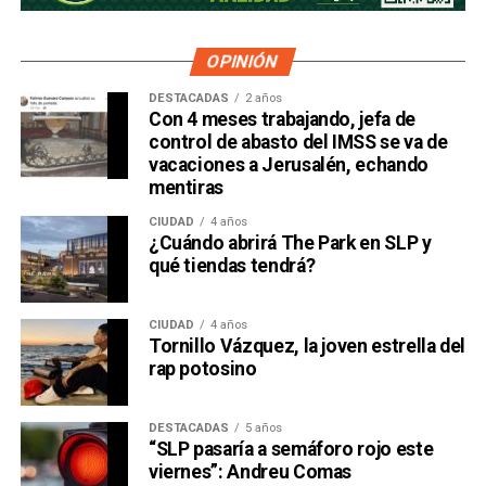
OPINIÓN
DESTACADAS
2 años
Con 4 meses trabajando, jefa de
control de abasto del IMSS se va de
vacaciones a Jerusalén, echando
mentiras
CIUDAD
4 años
¿Cuándo abrirá The Park en SLP y
qué tiendas tendrá?
CIUDAD
4 años
Tornillo Vázquez, la joven estrella del
rap potosino
DESTACADAS
5 años
“SLP pasaría a semáforo rojo este
viernes”: Andreu Comas