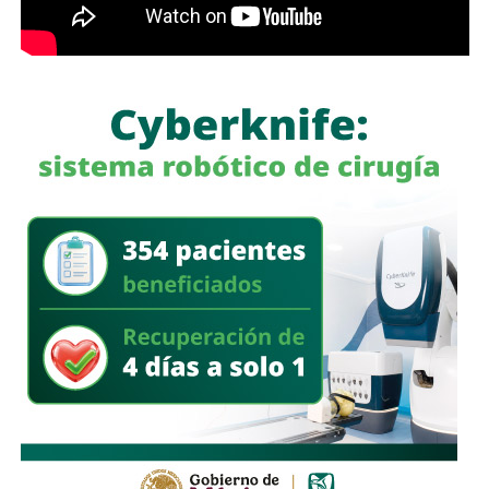
litros de petrolífero
, una máquina asfaltadora,
un
generador eléctrico de diésel, una máquina
roscadora para tuberías, equipo de cómputo, una
camioneta tipo pick up
, documentación diversa y
alrededor de 40 cinchos de seguridad para escotillas de
pipas, utilizados comúnmente en el transporte de
combustibles.
En un segundo cateo, realizado en la comunidad de
Laguna de San Vicente
, también en territorio potosino, la
FGR aseguró otro inmueble donde presuntamente operaba
un centro de procesamiento ilegal de hidrocarburos.