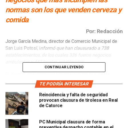
normas son los que venden cerveza y
comida
Por: Redacción
Jorge García Medina, director de Comercio Municipal de
San Luis Potosí, i
nformó que han clausurado a 738
establecimientos, de los cuales 336 fueron negocios
ambulantes y 447 locales establecidos.
CONTINUAR LEYENDO
El director de Comercio Municipal explicó que
estas
clausuras se hicieron por el incumplimiento de
TE PODRÍA INTERESAR
permisos, licencias de funcionamiento o por no
Reincidencia y falta de seguridad
respetar el giro de actividades comerciales. Los
provocan clausura de tirolesa en Real
negocios que más incumplen las normas son los que
de Catorce
se dedican a la venta de cerveza y comida:
“Son mil 88 giros comerciales en la ciudad, pero son los
PC Municipal clausura de forma
preventiva despacho contable en el