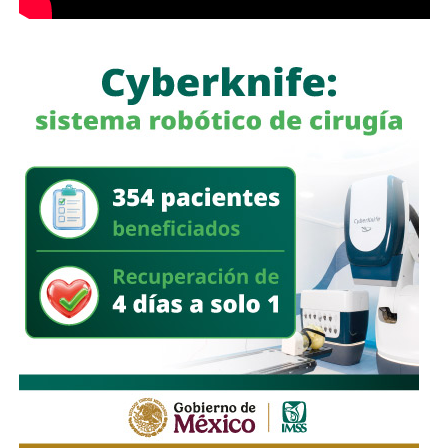
La Dirección de Gestión Ecológica y Manejo de
Residuos mantuvo las rutas habituales de recolección
de basura
y, una vez que disminuyó el nivel del agua,
desplegó cuadrillas para retirar ramas, residuos y
materiales acumulados en coladeras y alcantarillas,
además de continuar con la limpieza de las zonas donde
se realizaron las festividades de Tlaxcala.
El Gobierno Municipal reiteró que mantiene activos los
protocolos de atención durante la temporada de lluvias e
hizo un llamado a la población a evitar tirar basura en la vía
pública, ya que los desechos obstruyen la infraestructura
pluvial y favorecen los encharcamientos.
También lee:
Domingo de Pilas lleva servicios de salud y
rehabilitación urbana a Villas del Sauzalito