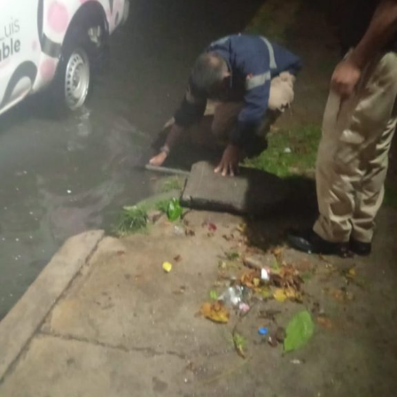
El
Gobierno de la Capital
agradece la comprensión y
colaboración de la ciudadanía durante el desarrollo de
estas labores e invita a
respetar
la señalización
instalada, conducir con moderación y atender las
indicaciones
del personal que participa en los trabajos, a
fin de garantizar la seguridad de todas y todos.
También lee:
Tangamanga prevé refuerzo con Guardia Civil
tras dos su1c1d10s