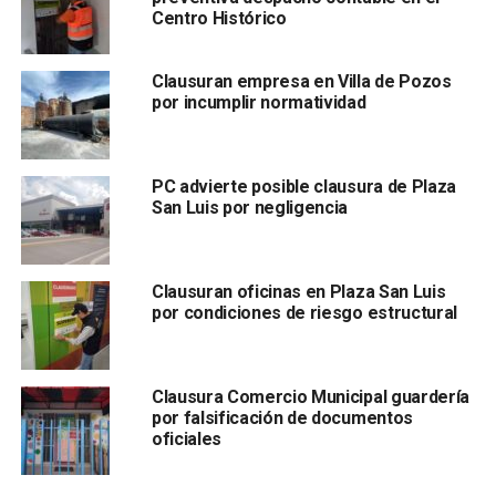
negocios de venta de cerveza los más sancionados o
Centro Histórico
clausurados, también le siguen los de comida, sobre todo
aquellos que se ponen en las calles sin permisos
previos”.
Clausuran empresa en Villa de Pozos
por incumplir normatividad
García Medina detalló que el costo de
las multas pueden
ir desde los 15 a los 240 UMAS.
PC advierte posible clausura de Plaza
San Luis por negligencia
Clausuran oficinas en Plaza San Luis
por condiciones de riesgo estructural
El funcionario municipal aseguró que debido a la falta de
Clausura Comercio Municipal guardería
por falsificación de documentos
inspectores en la Dirección de Comercio provoca que
oficiales
algunos comercios funcionen de manera irregular,
por lo
que dijo que es fundamental que la ciudadanía