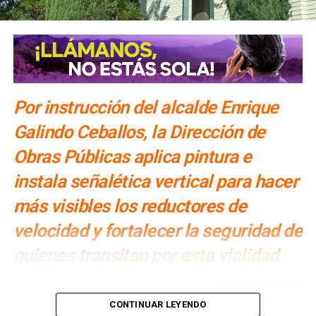
NO TE PIERDAS
Uso de popotes y bolsas de basura no es ilegal en
SLP: Max Jasso
Por instrucción del alcalde Enrique
Galindo Ceballos, la Dirección de
Obras Públicas aplica pintura e
instala señalética vertical para hacer
más visibles los reductores de
velocidad y fortalecer la seguridad de
quienes transitan por esta vialidad
Por: Redacción
CONTINUAR LEYENDO
Por instrucción del
alcalde Enrique Galindo Ceballos
, el