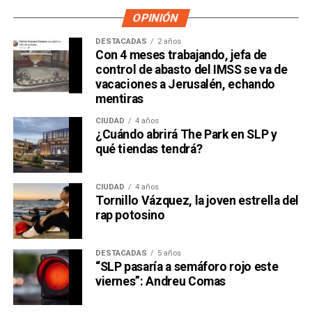
OPINIÓN
DESTACADAS
2 años
Con 4 meses trabajando, jefa de
control de abasto del IMSS se va de
vacaciones a Jerusalén, echando
mentiras
CIUDAD
4 años
¿Cuándo abrirá The Park en SLP y
qué tiendas tendrá?
CIUDAD
4 años
Tornillo Vázquez, la joven estrella del
rap potosino
DESTACADAS
5 años
“SLP pasaría a semáforo rojo este
viernes”: Andreu Comas