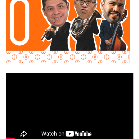
Santiago fue restablecida aproximadamente tres
horas después del inicio de la contingencia
, mientras
que continuó el cierre preventivo del Puente Naranja, el
desnivel Manuel José Othón y el bulevar Jacobo Payán,
además del monitoreo permanente en el Puente Pemex.
Por su parte,
Interapas puso en operación la bomba
automática instalada en el Puente Pemex
y reforzó el desfogue con equipo adicional para acelerar
el retiro del agua y permitir la reapertura de la vialidad en
el menor tiempo posible.