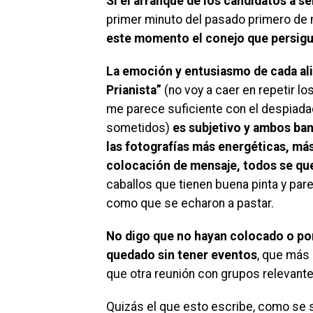
Si el arranque de los candidatos a s
primer minuto del pasado primero de
este momento el conejo que persigue
La emoción y entusiasmo de cada al
Prianista”
(no voy a caer en repetir l
me parece suficiente con el despiad
sometidos)
es subjetivo y ambos ban
las fotografías más energéticas, má
colocación de mensaje, todos se qu
caballos que tienen buena pinta y par
como que se echaron a pastar.
No digo que no hayan colocado o po
quedado sin tener eventos
, que más 
que otra reunión con grupos relevante
Quizás el que esto escribe, como se sa