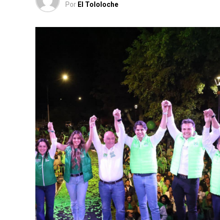
Por
El Tololoche