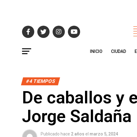
INICIO
CIUDAD
#4 TIEMPOS
De caballos y 
Jorge Saldaña
Publicado hace
2 años
el
marzo 5, 2024