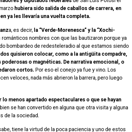
enadores y diputados federales
de San Luis Potosí el
 marzo
hubiera sido salida de caballos de carrera, en
n ya les llevaría una vuelta completa.
ianz
a, es decir,
la “Verde-Morenesca” y la “Xochi-
os románticos nombres con que las bautizaron porque ya
ado bombardeo de redesteleradio al que estamos siendo
dos quisieron colocar, como a la antigüita compadre,
s poderosas o magnéticas. De narrativa emocional, o
edaron cortos.
Por eso el conejo ya fue y vino. Los
ecen veloces, nada más abrieron la barrera, pero luego
r lo menos apartado espectaculares o que se hayan
bien se han convertido en alguna que otra visita y alguna
s de la sociedad.
be, tiene la virtud de la poca paciencia y uno de estos