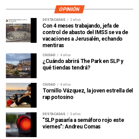
OPINIÓN
DESTACADAS
2 años
Con 4 meses trabajando, jefa de
control de abasto del IMSS se va de
vacaciones a Jerusalén, echando
mentiras
CIUDAD
4 años
¿Cuándo abrirá The Park en SLP y
qué tiendas tendrá?
CIUDAD
4 años
Tornillo Vázquez, la joven estrella del
rap potosino
DESTACADAS
5 años
“SLP pasaría a semáforo rojo este
viernes”: Andreu Comas