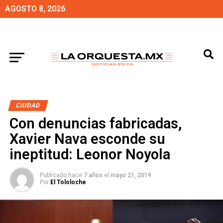
AGOSTO 8, 2026
CIUDAD
Con denuncias fabricadas,
Xavier Nava esconde su
ineptitud: Leonor Noyola
Publicado hace
7 años
el
mayo 21, 2019
Por
El Tololoche