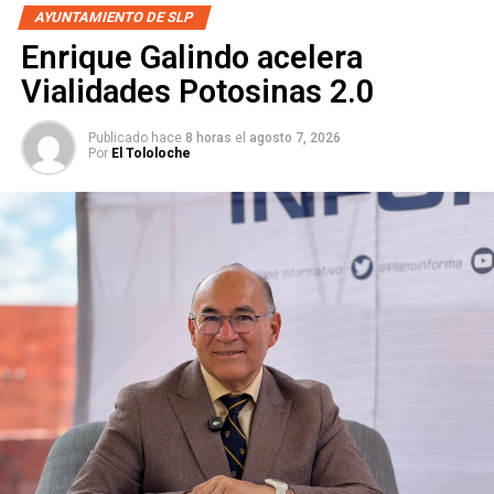
olvidó
AYUNTAMIENTO DE SLP
Enrique Galindo acelera
Vialidades Potosinas 2.0
Publicado hace
8 horas
el
agosto 7, 2026
Por
El Tololoche
que sus gobiernos en el municipio de la capital, desde
Jorge Lozano Armengol
, fueron los que iniciaron el
endeudamiento, llevaron al desfalco del
INTERAPAS
, y
privatizaron servicios públicos, dejando muy
comprometido el futuro de la ciudad”, resaltó.
La senadora hizo así un llamado a la
Fiscalía del Estado
para no tolerar presiones con fines eminentemente
políticos, como los que viene haciendo el
PAN
.
Comentó que el
fiscal está obligado
a actuar con