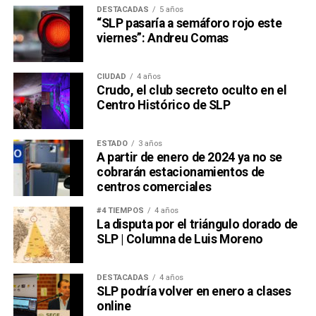
DESTACADAS
5 años
“SLP pasaría a semáforo rojo este
viernes”: Andreu Comas
CIUDAD
4 años
Crudo, el club secreto oculto en el
Centro Histórico de SLP
ESTADO
3 años
A partir de enero de 2024 ya no se
cobrarán estacionamientos de
centros comerciales
#4 TIEMPOS
4 años
La disputa por el triángulo dorado de
SLP | Columna de Luis Moreno
DESTACADAS
4 años
SLP podría volver en enero a clases
online