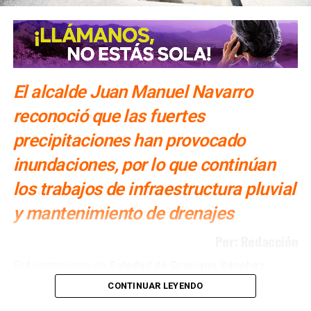
ARTÍCULOS RELACIONADOS:
FGESLP
PDI
VILLA DE ZARAGOZA.
SIGUIENTE
El alcalde Juan Manuel Navarro
Ejecutado en la UPA
reconoció que las fuertes
NO TE PIERDAS
Con denuncias fabricadas, Xavier Nava esconde su
precipitaciones han provocado
ineptitud: Leonor Noyola
inundaciones, por lo que continúan
los trabajos de infraestructura pluvial
y mantenimiento de drenajes
Por: Redacción
El Ayuntamiento de
Soledad de Graciano Sánchez
realiza obras de
drenaje pluvial y reparación de
CONTINUAR LEYENDO
infraestructura sanitaria en distintos puntos del