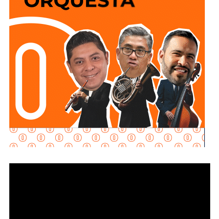
lleva a cabo el proceso de potabilización del agua, para
continuar con la limpieza y mantenimiento integral de las
instalaciones de la planta.
La siguiente etapa contempla el equipamiento de los
tanques de floculación y sedimentación, donde las
partículas e impurezas que contiene el agua se agrupan y
posteriormente se depositan en el fondo, permitiendo
separar el agua más clara para que continúe con las
etapas de filtración y desinfección antes de su
distribución.
Con estas acciones,
Interapas
fortalece la infraestructura
hidráulica de la zona metropolitana y avanza en la