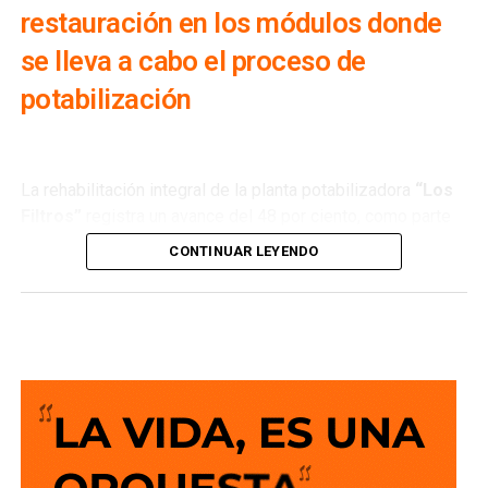
restauración en los módulos donde
se lleva a cabo el proceso de
potabilización
La rehabilitación integral de la planta potabilizadora
“Los
Filtros”
registra un avance del 48 por ciento, como parte
de los trabajos que realiza
Interapas
para modernizar una
CONTINUAR LEYENDO
de las principales fuentes de abastecimiento de agua
potable de la zona metropolitana.
Esta planta recibe agua proveniente de la
presa San José
y su rehabilitación permitirá recuperar su capacidad de
operación, optimizar el proceso de potabilización y
ofrecer un servicio más confiable para miles de familias.
La semana pasada concluyeron los trabajos de
mantenimiento y restauración en los módulos donde se