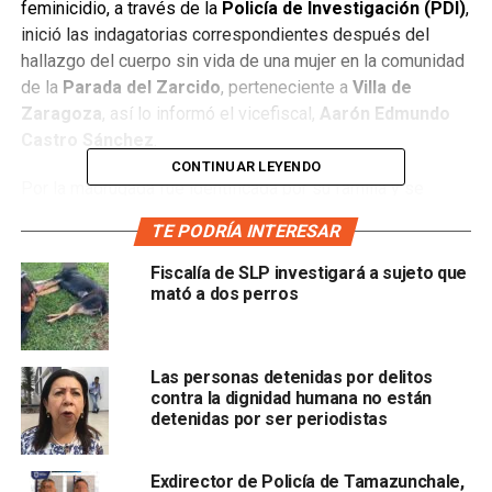
feminicidio, a través de la
Policía de Investigación (PDI)
,
inició las indagatorias correspondientes después del
hallazgo del cuerpo sin vida de una mujer en la comunidad
de la
Parada del Zarcido
, perteneciente a
Villa de
Zaragoza
, así lo informó el vicefiscal,
Aarón Edmundo
Castro Sánchez
.
CONTINUAR LEYENDO
Por la madrugada fue identificada por su familia y se
estableció la posible
comisión de feminicidio
en agravio
TE PODRÍA INTERESAR
de la
joven de 22 años
, dentro de la carpeta de
investigación, “estamos generando los primeros actos de
Fiscalía de SLP investigará a sujeto que
investigación del aporte que los peritos puedan dar al
mató a dos perros
esclarecimiento del hecho, además de los elementos que
fueron asegurados en el lugar”.
Las personas detenidas por delitos
Sobre la
causa de la muerte
, el funcionario afirmó que el
contra la dignidad humana no están
detenidas por ser periodistas
dictamen obtenido de la necropsia practicada por las
autoridades tiene como resultado
asfixia por
ahorcamiento
, además informó que se tratará de
Exdirector de Policía de Tamazunchale,