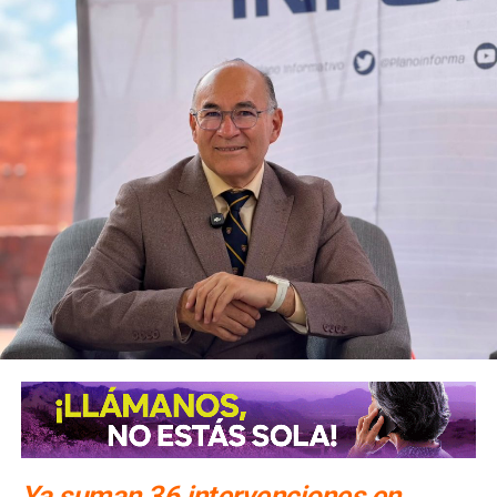
alternativa,
se contará con un acceso secundario por
avenida Simón Díaz, p
roveniente de avenida de la
Constitución.
Para la salida del recinto,
el flujo vehicular se distribuirá
principalmente hacia Circuito Potosí,
mediante la
incorporación desde avenida de las Torres. Como salida
secundaria, los automovilistas podrán continuar por esta
misma vialidad para incorporarse a avenida Simón Díaz,
con dirección a avenida de la Constitución y el
fraccionamiento Simón Díaz.
Como parte de la estrategia de movilidad, la avenida
Francisco Martínez de la Vega, en el tramo comprendido
entre avenida de las Torres y avenida Simón Díaz,
permanecerá cerrada al tránsito vehicular.
El primer
tramo, de avenida de las Torres al callejón peatonal
América del Sur,
Ya suman 36 intervenciones en