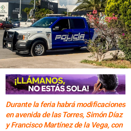
durante la administración
. Añadió que el
parque lineal
Tatanacho se integra a la visión de recuperación de
espacios públicos de Caminos de Paz,
por lo que será
entregado rehabilitado, iluminado y con intervenciones en
sus inmediaciones.
María Eugenia Vilet,
en representación de las familias
beneficiarias, destacó que el inicio de los trabajos
representa una respuesta a décadas de solicitudes
vecinales y lo calificó como un acto de justicia social.
Habitantes de la zona reconocieron también la atención
del Gobierno de la Capital a sus peticiones.
En el
arranque participaron representantes de la Mesa de
Paz, en coordinación con el Gobierno Federal
Durante la feria habrá modificaciones
en avenida de las Torres, Simón Díaz
y Francisco Martínez de la Vega, con