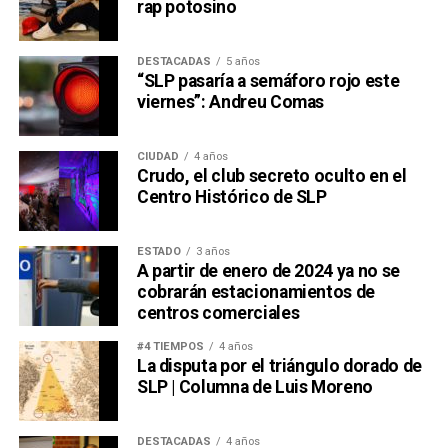
rap potosino
DESTACADAS
5 años
“SLP pasaría a semáforo rojo este
viernes”: Andreu Comas
CIUDAD
4 años
Crudo, el club secreto oculto en el
Centro Histórico de SLP
ESTADO
3 años
A partir de enero de 2024 ya no se
cobrarán estacionamientos de
centros comerciales
#4 TIEMPOS
4 años
La disputa por el triángulo dorado de
SLP | Columna de Luis Moreno
DESTACADAS
4 años