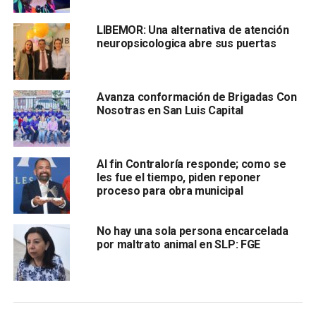
todos los negocios deben contar con los permisos
actualizados para brindar servicios de forma legal. La falta
LIBEMOR: Una alternativa de atención
de esta documentación motivó la suspensión de
neuropsicologica abre sus puertas
actividades en la gasera.
Avanza conformación de Brigadas Con
Nosotras en San Luis Capital
Al fin Contraloría responde; como se
les fue el tiempo, piden reponer
proceso para obra municipal
El gobierno capitalino señaló que este tipo de acciones
buscan
garantizar el cumplimiento del marco
normativo
, así como promover la seguridad y el orden en
No hay una sola persona encarcelada
por maltrato animal en SLP: FGE
las actividades comerciales. Además, se reafirmó el
compromiso de vigilar que los giros comerciales se
mantengan dentro de la legalidad.
Finalmente, la Dirección de Comercio hizo un llamado a los