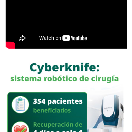
y en todas aquellas zonas que aún presentan rezagos.
Enrique Galindo Ceballos
señaló que las obras
contemplan pavimentación integral, renovación de redes
de agua potable y drenaje, alumbrado público, banquetas,
guarniciones, rampas para personas con discapacidad,
pasos peatonales y señalética, con el propósito de
mejorar la movilidad, fortalecer la seguridad vial y elevar la
calidad de vida de las familias. Indicó que, en el caso de la
calle Enramadas
, se intervienen además
mil 280 metros
cuadrados
de pavimento
como parte del compromiso de
llevar infraestructura completa a las colonias.
El presidente municipal reiteró que el
Gobierno de la
Capital
continuará llevando obra pública a más colonias y
comunidades para reducir rezagos históricos y construir
vialidades más seguras, funcionales y duraderas. Subrayó
que la estrategia de
Vialidades Potosinas 2.0
mantiene