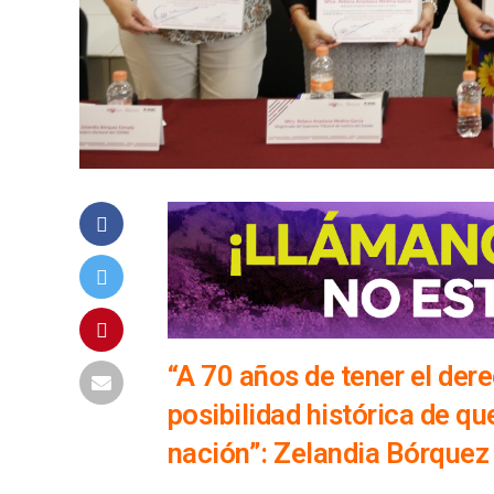
“A 70 años de tener el der
posibilidad histórica de qu
nación”: Zelandia Bórquez