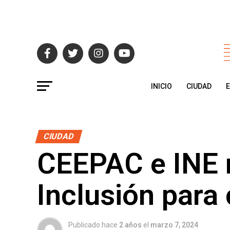
INICIO
CIUDAD
CIUDAD
CEEPAC e INE r
Inclusión par
Publicado hace
2 años
el
marzo 7, 2024