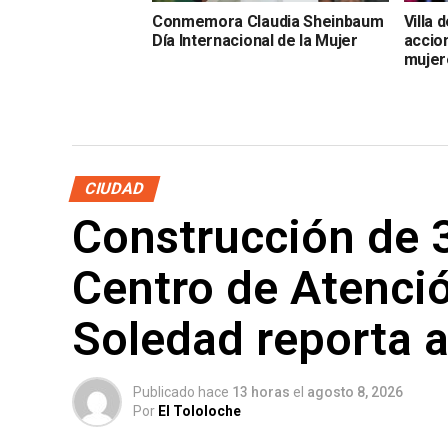
Conmemora Claudia Sheinbaum
Villa 
Día Internacional de la Mujer
accio
mujer
CIUDAD
Construcción de 3
Centro de Atenció
Soledad reporta a
Publicado hace
13 horas
el
agosto 8, 2026
Por
El Tololoche