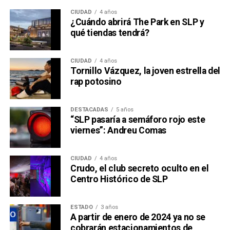
CIUDAD
4 años
¿Cuándo abrirá The Park en SLP y
qué tiendas tendrá?
CIUDAD
4 años
Tornillo Vázquez, la joven estrella del
rap potosino
DESTACADAS
5 años
“SLP pasaría a semáforo rojo este
viernes”: Andreu Comas
CIUDAD
4 años
Crudo, el club secreto oculto en el
Centro Histórico de SLP
ESTADO
3 años
A partir de enero de 2024 ya no se
cobrarán estacionamientos de