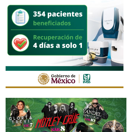
Su relación con Martínez no se limita a Empresas ICA
,
pues desde octubre de 2024 (justo unos días antes del
cambio en la presidencia) el oriundo de Monterrey
ha
comprado, además, acciones de la propia Televisa
.
Empezó con 7.8%, lo que lo volvió su tercer mayor
accionista; y hace unas semanas, se acabó se consolidar.
El pasado mes de junio, como parte de un aumento de
capital de alrededor de 7 mil millones de pesos aprobado
por los accionistas de Televisa, la empresa informó que l
a
participación de Martínez podría llegar a 22.3% una
vez se conviertan las obligaciones que compró, lo
que lo convertiría en el mayor accionista individual de
la compañía.
Esa conversión todavía no ocurre: se proyecta para 2027.
Azcárraga ha reducido considerablemente sus acciones
de la compañía, aunque conserva (vía un fideicomiso
familiar y una clase especial de acciones) el control formal
del voto de la empresa, independientemente de cuánto