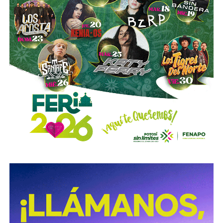
capital tenga cada quien. En resumidas cuentas, aunque
Emilio Azcárraga tiene el poder de decisión
,
el mismo
financiero que reparte el control de El Realito con los
dos hombres más poderosos de Televisa está, al
mismo tiempo, camino a convertirse en el mayor
dueño accionario de la propia televisora.
David Martínez es apodado coloquialmente como “
El