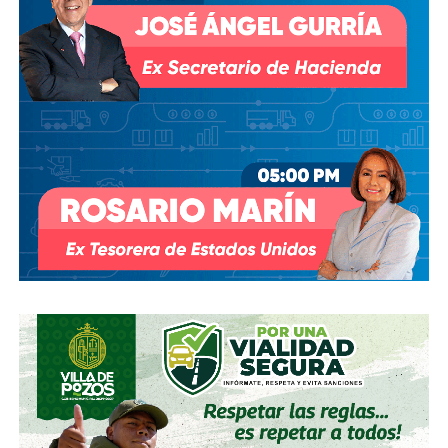
Derechos Humanos; en abril de 2023, el entonces
presidente
Andrés Manuel López Obrador
respondió a
una petición del gobernador Ricardo Gallardo Cardona con
un “a lo mejor se lo cambiamos” que no derivó en ningún
trámite documentado; y desde 2025, la Comisión Nacional
del Agua asegura estar “evaluando” el retiro de la
concesión, hasta el momento, sin resolución.
También lee:
Diputada pide poner un alto a la empresa de
El Realito