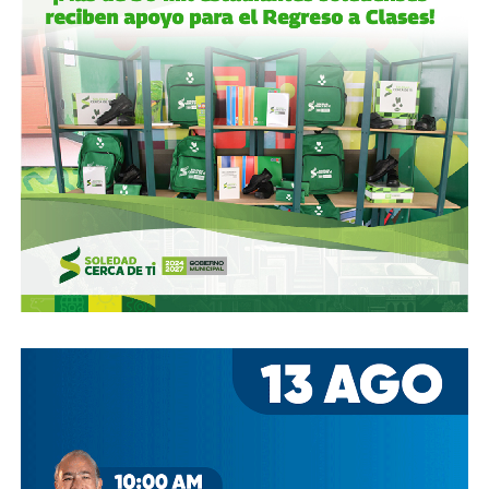
francesa Vinci Airports en 2022 (El Economista, dic. 2020
y jul. 2021; Folleto Informativo Definitivo, Bolsa Mexicana
de Valores, may. 2021).
Si bien todos estos empresarios se han aliado en otras
ocasiones (
en 2017 ganaron la licitación para construir
el ahora cancelado Aeropuerto de Texcoco
),
cuando
se otorgó la concesión para la administración de El
Realito, ni Slim ni Martínez ni los copresidentes de
Televisa tenían sus actuales injerencias en Aquos
, por
lo que se podría decir que ésta fue heredada, y acabó
dejando el control de la presa en las manos de cuatro de
los hombres más poderosos del país.
Desde entonces,
al menos tres intentos de rescindir o
modificar el contrato se han hecho sin haber
prosperado
: en agosto de 2018, la Comisión Estatal del
Agua abrió un expediente que no avanzó pese a 350 mil
afectados y una queja de oficio de la Comisión Estatal de