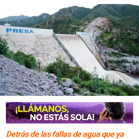
postura”
.
Recomendamos leer también:
Después de La Maroma,
cancelarán más proyectos abusivos en SLP: activista
ARTÍCULOS RELACIONADOS:
FEDERICO GARZA
FISCALÍA GENERAL DE SLP
KARLA PONTIGO
SIGUIENTE
Asesor de FGE no será retirado del cargo; portaba un
arma
NO TE PIERDAS
Hallaron un cadáver semienterrado en el Periférico
Norte de SLP
Detrás de las fallas de agua que ya