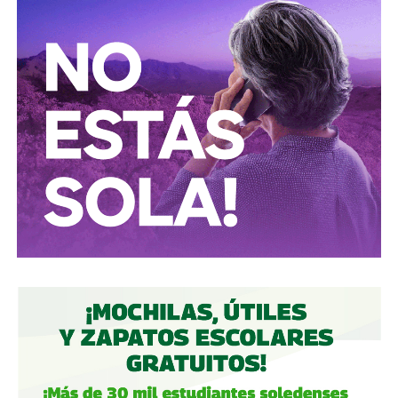
Fantasma de Wall Street
”, y ha adquirido un poder
inmenso en Latinoamérica, especialmente en Argentina,
donde ha servido como negociador para la deuda nacional
y en 2017, fue considerado por Forbes como el hombre
más rico de dicho país. El regiomontano tiene un historial
documentado de tomar control de empresas en
dificultades financieras a partir de deuda: lo hizo con la
textilera CYDSA en los años 90, con la vidriera Vitro entre
2009 y 2012, y con las ya mencionadas Empresas ICA
desde 2016.
Algo similar realizó en 2020 con
Grupo Aeroportuario
del Centro Norte
(OMA), el operador de, entre otros, el
Aeropuerto Ponciano Arriaga de la capital potosina.
Fintech compró primero acciones especiales que
garantizaban el control de la aeroportuaria y luego
concretó una oferta pública con la que en julio de 2021,
alcanzó el 30.1% de participación económica, suficiente
para mantener el control hasta que lo vendieron a la