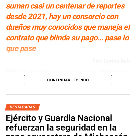
suman casi un centenar de reportes
desde 2021, hay un consorcio con
dueños muy conocidos que maneja el
contrato que blinda su pago… pase lo
que pase
Por: Carlos Ruíz
Están bien documentados los numerosos problemas que
ha tenido San Luis Potosí con la Presa El Realito, un
CONTINUAR LEYENDO
proyecto diseñado para surtir de agua a alrededor de 46
colonias de la Zona Metropolitana potosina, pero que tan
solo en lo que va del año, ya ha fallado en al menos siete
ocasiones. Múltiples veces se ha propuesto retirarle la
DESTACADAS
concesión a la empresa operadora, la cual tiene a
Ejército y Guardia Nacional
personajes muy poderosos detrás.
refuerzan la seguridad en la
El consorcio Aquos El Realito, operador del acueducto que