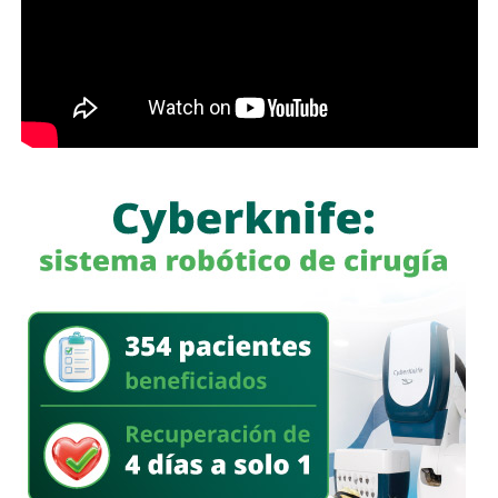
Medida y Actualización (UMA).
América del Sur,
La iniciativa fue turnada a la Comisión Primera de Justicia
para su análisis y dictamen correspondiente.
También lee:
Cuauhtli Badillo pide a alcaldes denunciar
movimientos ligados al huachicol
será habilitado como callejón peatonal, mientras que el
segundo tramo funcionará como zona exclusiva para
ascenso y descenso de taxis.
La SSPC de la Capital exhorta a las y los asistentes a
la FENAPO a planificar sus traslados
, respetar la
señalización y las indicaciones del personal de Policía
Vial, así como considerar el uso de transporte público para
facilitar la movilidad en los alrededores del recinto.
Estas medidas buscan mantener un flujo vehicular