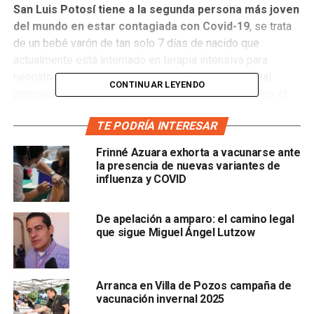
San Luis Potosí tiene a la segunda persona más joven
del mundo en estar contagiada con Covid-19
, se trata
de un bebé varón de tan solo 7 días de nacido que
actualmente está internado en terapia intensiva para
neonatos sin necesidad de intubación, en un hospital
CONTINUAR LEYENDO
particular de la capital, reveló para medios nacionales el
titular de Salud Pública estatal,
Miguel Ángel Lutzow
TE PODRÍA INTERESAR
Steiner
.
Frinné Azuara exhorta a vacunarse ante
“Un día después de haber nacido comenzó a presentar
la presencia de nuevas variantes de
fiebre y es referido a un hospital que tiene mayores
influenza y COVID
capacidades […]
se corroboró después que el recién
nacido tenía neumonía
”, dijo Miguel Ángel Lutzow.
De apelación a amparo: el camino legal
que sigue Miguel Ángel Lutzow
De acuerdo con el director de Salud Pública, la madre del
niño fue investigada y las pruebas por Covid-19 dieron
negativo, esto, sumado a que el padre sigue en estudio
Arranca en Villa de Pozos campaña de
clínico, lo que dejó a los servicios de salud potosinos con
vacunación invernal 2025
un par de posibilidades sobre cómo se pudo contagiar el