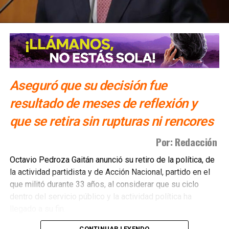
los invita a denunciar
NO TE PIERDAS
Gallardo trabaja en reestructurar el 10% del
presupuesto 2020 en México
Aseguró que su decisión fue
resultado de meses de reflexión y
que se retira sin rupturas ni rencores
Por: Redacción
Octavio Pedroza Gaitán anunció su retiro de la política, de
la actividad partidista y de Acción Nacional, partido en el
que militó durante 33 años, al considerar que su ciclo
dentro del servicio público y la actividad política ha
llegado a su fin.
CONTINUAR LEYENDO