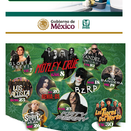
ordenado y seguro durante la feria, privilegiando tanto la
movilidad de quienes acuden al recinto como la seguridad
de peatones, usuarios del transporte público y habitantes
de las zonas aledañas.
También lee:
Enrique Galindo acelera Vialidades Potosinas
2.0