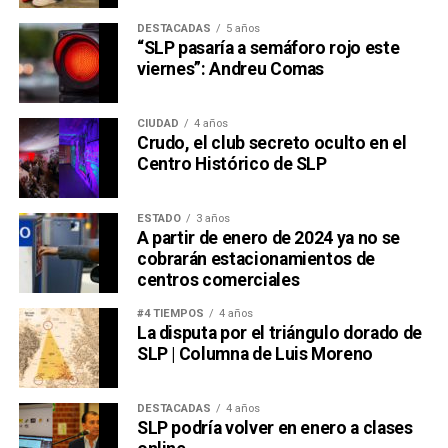
DESTACADAS
5 años
“SLP pasaría a semáforo rojo este
viernes”: Andreu Comas
CIUDAD
4 años
Crudo, el club secreto oculto en el
Centro Histórico de SLP
ESTADO
3 años
A partir de enero de 2024 ya no se
cobrarán estacionamientos de
centros comerciales
#4 TIEMPOS
4 años
La disputa por el triángulo dorado de
SLP | Columna de Luis Moreno
DESTACADAS
4 años
SLP podría volver en enero a clases