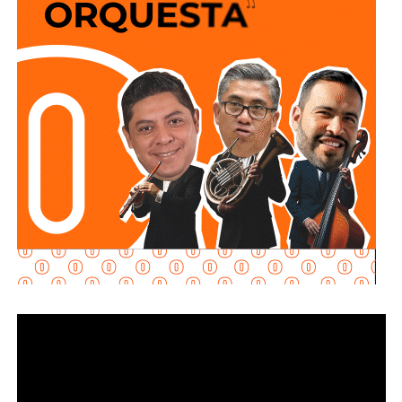
goce de sueldo, cuando este constituya su único o
deberán hacerlo desde Calzada de Guadalup
e,
principal medio para obtener ingresos.
utilizando esta vialidad como acceso principal. Como
alternativa,
se contará con un acceso secundario por
Asimismo, se establecen sanciones para quienes, durante
avenida Simón Díaz, p
roveniente de avenida de la
un proceso judicial o existiendo una resolución firme,
Constitución.
enajenen intencionalmente de manera parcial o total sus
bienes con la finalidad de eludir obligaciones alimentarias.
Para la salida del recinto,
el flujo vehicular se distribuirá
principalmente hacia Circuito Potosí,
mediante la
De igual manera, se sancionará a quienes, teniendo
incorporación desde avenida de las Torres. Como salida
conocimiento de la existencia de una obligación
secundaria, los automovilistas podrán continuar por esta
alimentaria o de un proceso judicial en curso, ayuden al
misma vialidad para incorporarse a avenida Simón Díaz,
deudor a ocultar bienes, acepten figurar como titulares
con dirección a avenida de la Constitución y el
aparentes de estos o realicen actos jurídicos simulados
fraccionamiento Simón Díaz.
con el propósito de evitar que se cumplan las
obligaciones alimentarias.
Como parte de la estrategia de movilidad, la avenida
Francisco Martínez de la Vega, en el tramo comprendido
Para estas conductas se contempla una sanción de seis
entre avenida de las Torres y avenida Simón Díaz,
meses a tres años de prisión, además de una sanción
permanecerá cerrada al tránsito vehicular.
El primer
pecuniaria de 60 a 300 días del valor de la Unidad de
tramo, de avenida de las Torres al callejón peatonal