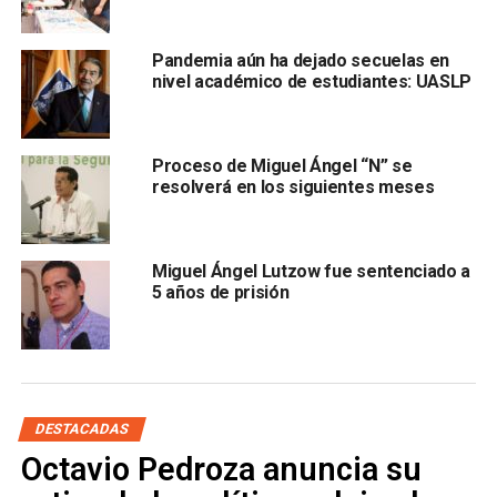
bebé.
Pandemia aún ha dejado secuelas en
En ese sentido, las posibilidades que explora la
nivel académico de estudiantes: UASLP
investigación epidemiológica son:
que la madre haya
tenido Covid-19, pero ya no tenga sintomatología
Proceso de Miguel Ángel “N” se
resolverá en los siguientes meses
Miguel Ángel Lutzow fue sentenciado a
5 años de prisión
y haya pasado el cuadro contagioso;
que el padre tenga
Covid-19
, en vista de que aún no se revelan sus
resultados; que haya sido
contagio comunitario en
algún momento entre que salió del hospital
y llegó a
DESTACADAS
su casa o que fuera un contagio intrahospitalario al
Octavio Pedroza anuncia su
momento de su nacimiento.