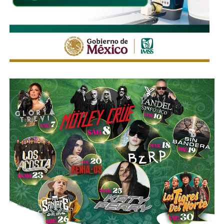
La legislación establecerá que, salvo prueba en contrario,
se presumirá dicha intención cuando el deudor, sin causa
justificada, renuncie a su empleo o solicite licencia sin
goce de sueldo, cuando este constituya su único o
principal medio para obtener ingresos.
Asimismo, se establecen sanciones para quienes, durante
un proceso judicial o existiendo una resolución firme,
enajenen intencionalmente de manera parcial o total sus
bienes con la finalidad de eludir obligaciones alimentarias.
De igual manera, se sancionará a quienes, teniendo
conocimiento de la existencia de una obligación
alimentaria o de un proceso judicial en curso, ayuden al
deudor a ocultar bienes, acepten figurar como titulares
aparentes de estos o realicen actos jurídicos simulados