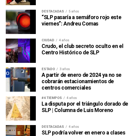
DESTACADAS
5 años
“SLP pasaría a semáforo rojo este
viernes”: Andreu Comas
CIUDAD
4 años
Crudo, el club secreto oculto en el
Centro Histórico de SLP
ESTADO
3 años
A partir de enero de 2024 ya no se
cobrarán estacionamientos de
centros comerciales
#4 TIEMPOS
4 años
La disputa por el triángulo dorado de
SLP | Columna de Luis Moreno
DESTACADAS
4 años
SLP podría volver en enero a clases