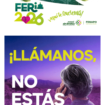
con el propósito de evitar que se cumplan las
obligaciones alimentarias.
Para estas conductas se contempla una sanción de seis
meses a tres años de prisión, además de una sanción
pecuniaria de 60 a 300 días del valor de la Unidad de
Medida y Actualización (UMA).
La iniciativa fue turnada a la Comisión Primera de Justicia
para su análisis y dictamen correspondiente.
También lee:
Cuauhtli Badillo pide a alcaldes denunciar
movimientos ligados al huachicol