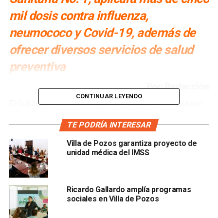
mil dosis contra influenza,
neumococo y Covid-19, además de
ofrecer diversos servicios de salud
preventiva
Por: Redacción
CONTINUAR LEYENDO
El Gobierno Municipal de Villa de Pozos, en coordinación
con la Jurisdicción Sanitaria No. 1 de los Servicios de
TE PODRÍA INTERESAR
Salud de Gobierno del Estado, dio inicio a la Campaña de
Vacunación de Temporada Invernal 2025 en la plaza
Villa de Pozos garantiza proyecto de
principal de la localidad, en donde se distribuirán más de
unidad médica del IMSS
cinco mil vacunas para proteger a la población contra
influenza, neumococo y Covid-19.
Ricardo Gallardo amplía programas
La Presidenta Concejal, Teresa Rivera Acevedo, destacó la
sociales en Villa de Pozos
relevancia de este arranque como una acción prioritaria