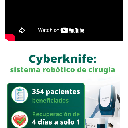
aparentemente pueden ser lícitos, pero que tienen como
finalidad eludir sus responsabilidades. Entre estas
prácticas se encuentran la renuncia voluntaria a empleos
estables, la solicitud de licencias sin goce de sueldo
durante periodos relacionados con procesos familiares y
la transferencia de bienes a familiares o personas de
confianza que actúan como titulares aparentes.
Con esta iniciativa se busca establecer que comete el
delito de incumplimiento de las obligaciones de
asistencia familiar quien se coloque intencionalmente en
estado de insolvencia con el propósito de eludir el
cumplimiento de las obligaciones alimentarias
establecidas por la ley.