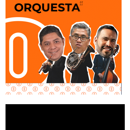
transferir bienes.
Explicó que la propuesta se desarrolla en dos vertientes
principales: e
stablecer de manera objetiva
determinadas conductas evasivas del deudor
alimentario
y penalizar la coparticipación de terceras
personas que, con conocimiento de la obligación
existente, contribuyan a impedir su cumplimiento.
La diputada María Dolores Robles Chairez destacó que la
modificación busca brindar mayores herramientas jurídicas
para proteger el derecho de niñas, niños y demás
personas acreedoras alimentarias, evitando que
maniobras de carácter patrimonial sean utilizadas para
obstaculizar el cumplimiento de las obligaciones
establecidas por la autoridad judicial.
Señaló que existen casos en los que los deudores
alimentarios recurren a actos jurídicos o materiales que