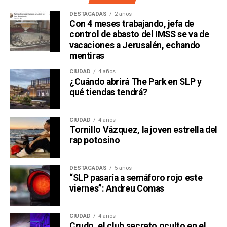
DESTACADAS
2 años
Con 4 meses trabajando, jefa de
control de abasto del IMSS se va de
vacaciones a Jerusalén, echando
mentiras
CIUDAD
4 años
¿Cuándo abrirá The Park en SLP y
qué tiendas tendrá?
CIUDAD
4 años
Tornillo Vázquez, la joven estrella del
rap potosino
DESTACADAS
5 años
“SLP pasaría a semáforo rojo este
viernes”: Andreu Comas
CIUDAD
4 años
Crudo, el club secreto oculto en el