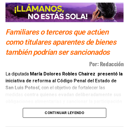
Familiares o terceros que actúen
como titulares aparentes de bienes
también podrían ser sancionados
Por: Redacción
La diputada
María Dolores Robles Chairez presentó la
iniciativa de reforma al Código Penal del Estado de
San Luis Potosí,
con el objetivo de fortalecer las
medidas
contra quienes evadan deliberadamente sus
obligaciones alimentarias y sancionar la participación
de terceras personas
que colaboren para impedir su
CONTINUAR LEYENDO
cumplimiento.
La reforma busca cerrar espacios de impunidad mediante