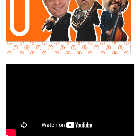
2.0
. El juzgador federal
rechazó la petición al determinar
que no se acreditaron los requisitos legales
probatorios
para otorgar el arraigo domiciliario,
ratificando la reclusión.
El equipo legal del exgobernador se acogió a la duplicidad
del término constitucional, por lo que la resolución sobre
su vinculación a proceso se definirá la próxima semana. En
su intervención frente a la autoridad judicial, el
exmandatario estatal manifestó su postura ante los
señalamientos del Ministerio Público de la Federación:
“
Ayer fui detenido a las 10 de la mañana después de
12 años de la desaparición de los normalistas… Nunca
me he escondido
“.