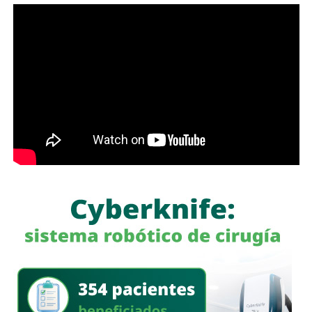
Antes de que lo invada un pensamiento clasista,
whitexican o retrógrado y termine llamando “pobre” al que
camina, tómese los 30 minutos que tarda en cada
semáforo para respirar y léame con la mente un poco
menos cerrada.
Las primeras quejas llegaron porque
no había señalética
para avisarle a los conductores que había una barda
en medio de la calle
, pero la mayoría de los que piden la
señal con el aviso son los mismos que, a propósito, no
ven las que sí están, esas que indican un máximo en la
velocidad, o
ser cortés con los peatones que intentan
cruzar
.
Señales faltan más, como una que indique para qué o
quién es el carril central de Chapultepec
, que en
realidad nadie lo sabe a ciencia cierta, otras en toda la
ciudad, las
que avisen que la ciclovía no es para que se
estacionen autos de los negocios de Carranza o