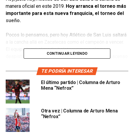
manera oficial en este 2019.
Hoy arranca el torneo más
importante para esta nueva franquicia, el torneo del
sueño.
Pocos lo pensamos, pero hoy Atlético de San Luis saltará
a la cancha allá en Zacatecas como el campeón a vencer.
El equipo logró el medio boleto y aunque algunos
CONTINUAR LEYENDO
despistados pensaban que el título significaba el ascenso
automático;
muchos sabemos que solo vale el derecho
para jugar la final de ascenso y es justo esa meta la
TE PODRÍA INTERESAR
que el equipo debe fijarse ahora.
El último partido | Columna de Arturo
Mena “Nefrox”
Atlético de San Luis llega con las ventajas y desventajas
que cada campeón ha tenido: fue el último equipo (junto
con Dorados) en irse a descansar y uno de los últimos en
Otra vez | Columna de Arturo Mena
regresar a los entrenamientos; el equipo prácticamente es
“Nefrox”
el mismo y el modelo de trabajo ya es conocido por sus
jugadores. Desafortunadamente, también es conocido por