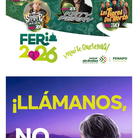
viales municipales que no anunciaron a tiempo el tope
y no colocaron la señal hasta que ya estaba listo el muro
de los tormentos.
Sigue existiendo tardanza por parte de estas mismas
autoridades para
repintar o rescatar las señales que
no solo ahí, sino en toda la ciudad, están mal pintadas,
opacas, mal colocadas o tapadas por árboles
.
Los medios que
compartieron videos, que criticaron al
gobierno municipal, que incitaron al odio de
conductores hacia peatones
(como si eso no fuera pan
de cada día), ¿por qué no acompañaron sus post con un
“circule con cuidado”, “cumpla con lo establecido”,
“respete al peatón”?
A mis colegas de los medios: falta para el 2027, no
empecemos desde ya a
querer caerle mejor al que
todavía no saben si va a seguir en el poder
, hagamos
periodismo útil, no crítica en busca de likes.