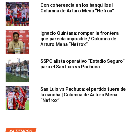
sus rivales y todos los equipos van a buscar vencer al
Con coherencia en los banquillos |
rival que lleva la ventaja.
Columna de Arturo Mena “Nefrox”
Hay que decirlo, nuevamente Atlético de San Luis no parte
como el favorito del campeonato:
una vez más en el
Ignacio Quintana: romper la frontera
papel se ve superado por equipos como Juárez,
que parecía imposible / Columna de
Dorados y el mismo Zacatecas
Arturo Mena “Nefrox”
SSPC alista operativo “Estadio Seguro”
para el San Luis vs Pachuca
San Luis vs Pachuca: el partido fuera de
la cancha | Columna de Arturo Mena
“Nefrox”
; San Luis no se ve como el equipo que pueda romper la
liga, más bien se le ve como el que puede volver a dar la
sorpresa.
Sin embargo, la afición solo espera una cosa para este
#4 TIEMPOS