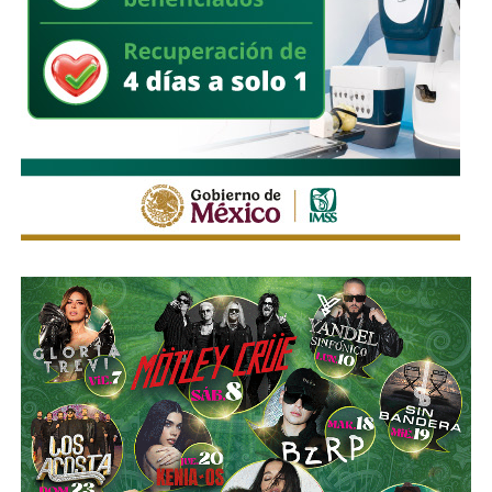
Himno Nacional
.
La Avenida Chapultepec tiene varias señales que indican
que el
límite de velocidad es de 50 km/h
, algunas casi
borradas -ahí te encargo, Ayuntamiento- pero en los
videos que circularon de autos voladores,
en ninguno de
los casos, la velocidad del vehículo estaba por debajo
del límite permitido
.
Sí hubo un fallo grande por parte de las
autoridades