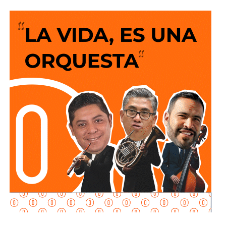
portadas y titulares en los medios, porque
para los
ingenieros viales o expertos de turno la solución
siempre es que el peatón suba y baje 200 escalones
de horribles estructuras de hierro
o que los autos
sigan a 100 km/h sobre un puente o paso a desnivel.
No soy un experto en ingeniería urbana, por lo que no
pretendo entrar en detalles técnicos de si está bien o mal
hecho, por eso me centro en los
debates que quieren
forzar las páginas de Facebook
que se llaman medios
de prensa.
Pocas veces he visto medios cuestionar la constante
construcción de estructura cochista que lejos de mejorar la
movilidad, como dicen los boletines oficiales, tienden
solamente a
favorecer la velocidad
.
¿Quién se acuerda de los peatones? ¿Quién piensa
en el que quiere cruzar la calle sin tener que subirse
a un gigante de hierro de más de 6 metros de altura?