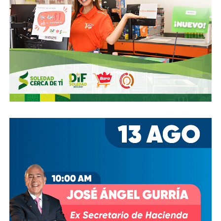
Ya aprovechando,
revisen las señales de tránsito de la
zona, que necesitan mantenimiento
, y luego dense una
vuelta por la ciudad:
hay banquetas que son
estacionamientos, hay ciclovías intransitables, hay
peatones en riesgo
porque los conductores no siguen el
reglamento.
En pocas palabras,
bajemos todos la velocidad… en
todo, hay topes
.
También lee:
Arrancó la carrera, todos la van perdiendo |
Columna de Haniel Valdés