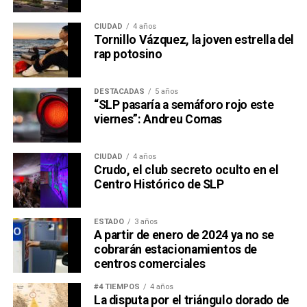
CIUDAD
4 años
Tornillo Vázquez, la joven estrella del
rap potosino
DESTACADAS
5 años
“SLP pasaría a semáforo rojo este
viernes”: Andreu Comas
CIUDAD
4 años
Crudo, el club secreto oculto en el
Centro Histórico de SLP
ESTADO
3 años
A partir de enero de 2024 ya no se
cobrarán estacionamientos de
centros comerciales
#4 TIEMPOS
4 años
La disputa por el triángulo dorado de