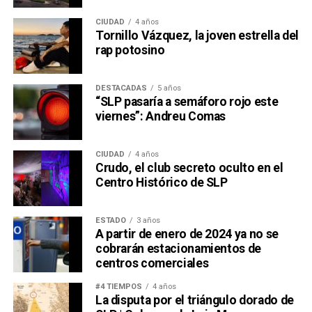
CIUDAD
4 años
Tornillo Vázquez, la joven estrella del
rap potosino
DESTACADAS
5 años
“SLP pasaría a semáforo rojo este
viernes”: Andreu Comas
CIUDAD
4 años
Crudo, el club secreto oculto en el
Centro Histórico de SLP
ESTADO
3 años
A partir de enero de 2024 ya no se
cobrarán estacionamientos de
centros comerciales
#4 TIEMPOS
4 años
La disputa por el triángulo dorado de