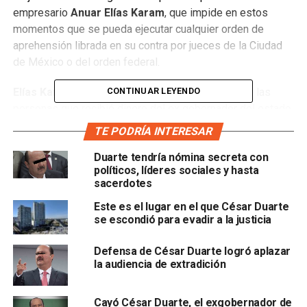
empresario
Anuar Elías Karam
, que impide en estos
momentos que se pueda ejecutar cualquier orden de
aprehensión librada en su contra por jueces de la Ciudad
de México o del orden federal.
CONTINUAR LEYENDO
Elías Karam
, quien ha sido vinculado como una de las
personas que recibió dinero del ex gobernador del estado
de Chihuahua,
César Duarte
, fue denunciado el año
TE PODRÍA INTERESAR
pasado en la Fiscalía General de la República por la
Duarte tendría nómina secreta con
Secretaría de Hacienda y Crédito Público, por una presunta
políticos, líderes sociales y hasta
defraudación fiscal de 5 millones de pesos.
sacerdotes
Ahora promovió un amparo, el cual quedó radicado en el
Este es el lugar en el que César Duarte
se escondió para evadir a la justicia
juzgado Sexto de Distrito de Amparo en Materia Penal. El
juez
Juan Mateo Brieba de Castro
, le concedió una
Defensa de César Duarte logró aplazar
suspensión provisional que evita su captura por delitos
la audiencia de extradición
que no ameriten prisión preventiva oficiosa.
Elías Karam
reclamó cualquier orden de aprehensión que
Cayó César Duarte, el exgobernador de