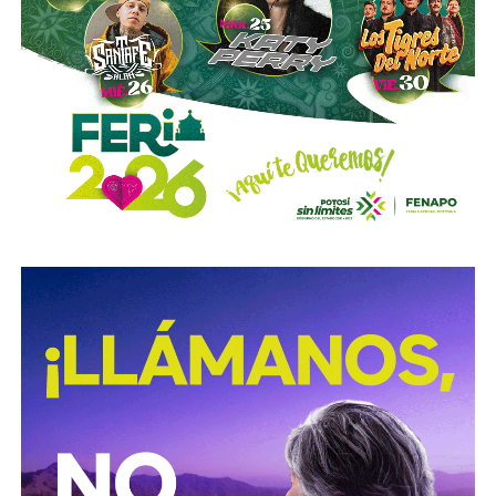
mismo tiempo, camino a convertirse en el mayor
dueño accionario de la propia televisora.
David Martínez es apodado coloquialmente como “
El
Fantasma de Wall Street
”, y ha adquirido un poder
inmenso en Latinoamérica, especialmente en Argentina,
donde ha servido como negociador para la deuda nacional
y en 2017, fue considerado por Forbes como el hombre