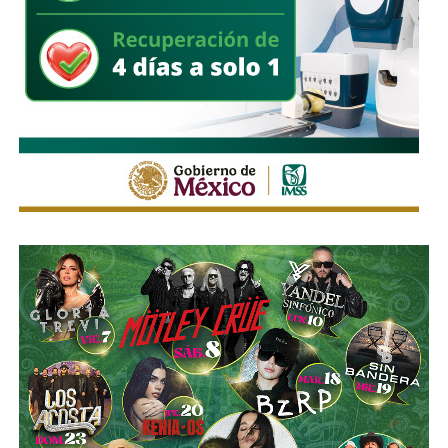
Empezó con 7.8%, lo que lo volvió su tercer mayor
accionista; y hace unas semanas, se acabó se consolidar.
El pasado mes de junio, como parte de un aumento de
capital de alrededor de 7 mil millones de pesos aprobado
por los accionistas de Televisa, la empresa informó que l
a
participación de Martínez podría llegar a 22.3% una
vez se conviertan las obligaciones que compró, lo
que lo convertiría en el mayor accionista individual de
la compañía.
Esa conversión todavía no ocurre: se proyecta para 2027.
Azcárraga ha reducido considerablemente sus acciones
de la compañía, aunque conserva (vía un fideicomiso
familiar y una clase especial de acciones) el control formal
del voto de la empresa, independientemente de cuánto
capital tenga cada quien. En resumidas cuentas, aunque
Emilio Azcárraga tiene el poder de decisión
,
el mismo
financiero que reparte el control de El Realito con los
dos hombres más poderosos de Televisa está, al