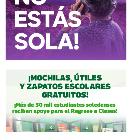
más rico de dicho país. El regiomontano tiene un historial
documentado de tomar control de empresas en
dificultades financieras a partir de deuda: lo hizo con la
textilera CYDSA en los años 90, con la vidriera Vitro entre
2009 y 2012, y con las ya mencionadas Empresas ICA
desde 2016.
Algo similar realizó en 2020 con
Grupo Aeroportuario
del Centro Norte
(OMA), el operador de, entre otros, el
Aeropuerto Ponciano Arriaga de la capital potosina.
Fintech compró primero acciones especiales que
garantizaban el control de la aeroportuaria y luego
concretó una oferta pública con la que en julio de 2021,
alcanzó el 30.1% de participación económica, suficiente
para mantener el control hasta que lo vendieron a la
francesa Vinci Airports en 2022 (El Economista, dic. 2020
y jul. 2021; Folleto Informativo Definitivo, Bolsa Mexicana
de Valores, may. 2021).