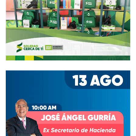
Si bien todos estos empresarios se han aliado en otras
ocasiones (
en 2017 ganaron la licitación para construir
el ahora cancelado Aeropuerto de Texcoco
),
cuando
se otorgó la concesión para la administración de El
Realito, ni Slim ni Martínez ni los copresidentes de
Televisa tenían sus actuales injerencias en Aquos
, por
lo que se podría decir que ésta fue heredada, y acabó
dejando el control de la presa en las manos de cuatro de
los hombres más poderosos del país.
Desde entonces,
al menos tres intentos de rescindir o
modificar el contrato se han hecho sin haber
prosperado
: en agosto de 2018, la Comisión Estatal del
Agua abrió un expediente que no avanzó pese a 350 mil
afectados y una queja de oficio de la Comisión Estatal de
Derechos Humanos; en abril de 2023, el entonces
presidente
Andrés Manuel López Obrador
respondió a
una petición del gobernador Ricardo Gallardo Cardona con
un “a lo mejor se lo cambiamos” que no derivó en ningún