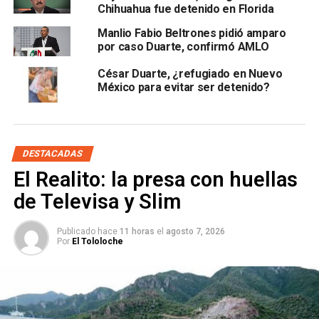
Chihuahua fue detenido en Florida
pueda haber surgido de alguno de los juzgados de Unidad
de Gestión Judicial del Tribunal Superior de Justicia de la
Manlio Fabio Beltrones pidió amparo
Ciudad de México, así como de jueces federales.
por caso Duarte, confirmó AMLO
César Duarte, ¿refugiado en Nuevo
En la investigación que realizó la
Fiscalía General del
México para evitar ser detenido?
Estado de Chihuahua
DESTACADAS
El Realito: la presa con huellas
de Televisa y Slim
contra
César Duarte
, por haber pagado más de 542
Publicado hace
11 horas
el
agosto 7, 2026
Por
El Tololoche
millones de pesos a partidos políticos, clérigos, líderes
sociales, legisladores y familiares, dinero que se entregó
en efectivo,
Anuar Elías
es mencionado como una de las
personas que presuntamente recibió recursos desviados
del gobierno estatal.