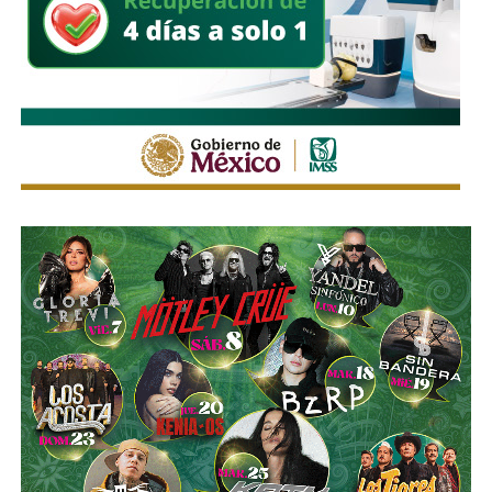
Históricamente propiedad de la familia Koplowitz,
FCC se
consolidó como una de las constructoras más
importantes de España
, pero fue acumulando una deuda
que la dejó al borde de la quiebra a mediados de la década
pasada, hasta que
el ingeniero Slim inyectó el capital
necesario para salvar a la compañía y convertirse en
su principal accionista
. Desde su llegada, se han hecho
con proyectos de la talla de la remodelación del
Estadio
Santiago Bernabéu
del Real Madrid y de la ampliación
del
Metro de Nueva York
.
El vínculo de Slim con El Realito no se limita a su
participación como socio operador. La propia constructora
de Carlos Slim,
Carso Infraestructura y Construcción
(CICSA)
, fue la que diseñó y construyó físicamente la
presa, bajo un contrato adjudicado en 2008. Así lo
documenta el propio sitio de CICSA, que enlista la obra en
su portafolio de proyectos de agua, junto con reportes de
la revista
Expansión
y los reportes anuales de Grupo