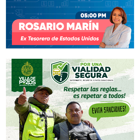
s.
Su relación con Martínez no se limita a Empresas ICA
,
pues desde octubre de 2024 (justo unos días antes del
cambio en la presidencia) el oriundo de Monterrey
ha
comprado, además, acciones de la propia Televisa
.
Empezó con 7.8%, lo que lo volvió su tercer mayor
accionista; y hace unas semanas, se acabó se consolidar.
El pasado mes de junio, como parte de un aumento de
capital de alrededor de 7 mil millones de pesos aprobado
por los accionistas de Televisa, la empresa informó que l
a
participación de Martínez podría llegar a 22.3% una
vez se conviertan las obligaciones que compró, lo
que lo convertiría en el mayor accionista individual de
la compañía.
Esa conversión todavía no ocurre: se proyecta para 2027.
Azcárraga ha reducido considerablemente sus acciones
de la compañía, aunque conserva (vía un fideicomiso