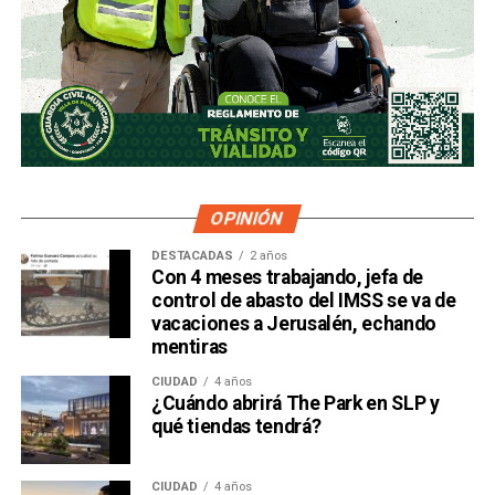
familiar y una clase especial de acciones) el control formal
del voto de la empresa, independientemente de cuánto
capital tenga cada quien. En resumidas cuentas, aunque
Emilio Azcárraga tiene el poder de decisión
,
el mismo
financiero que reparte el control de El Realito con los
dos hombres más poderosos de Televisa está, al
mismo tiempo, camino a convertirse en el mayor
dueño accionario de la propia televisora.
OPINIÓN
DESTACADAS
2 años
Con 4 meses trabajando, jefa de
control de abasto del IMSS se va de
vacaciones a Jerusalén, echando
mentiras
CIUDAD
4 años
¿Cuándo abrirá The Park en SLP y
qué tiendas tendrá?
CIUDAD
4 años