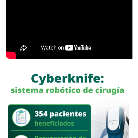
octubre de 2025, Slim controla 81.46% de FCC de forma
directa y otro 7.247% a través de Operadora Inbursa de
Fondos de Inversión. FCC, a su vez, mantiene 51% de
Aqualia después de vender 49% de esa filial al fondo
australiano
IFM Investors
.