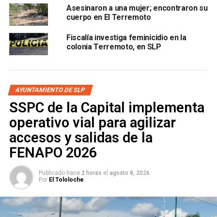
que el juez de la causa otorgó cuatro meses a las partes
Asesinaron a una mujer; encontraron su
cuerpo en El Terremoto
para llevar a cabo la investigación complementaria y
presentar nuevas pruebas en el previo a que se dicte una
Fiscalía investiga feminicidio en la
sentencia.
colonia Terremoto, en SLP
Aunque pudieran surgir nuevos indicios que robustezcan
el caso y aporten nueva información sobre la noche de los
hechos, tanto el caso de Karla, como el de la maestra
AYUNTAMIENTO DE SLP
Mitzi, otra joven que esa misma noche fue víctima de
SSPC de la Capital implementa
feminicidio en la capital del estado, cumple con una serie
operativo vial para agilizar
de características que la propia
Secretaría de
Gobernación
accesos y salidas de la
FENAPO 2026
Publicado hace
2 horas
el
agosto 8, 2026
Por
El Tololoche