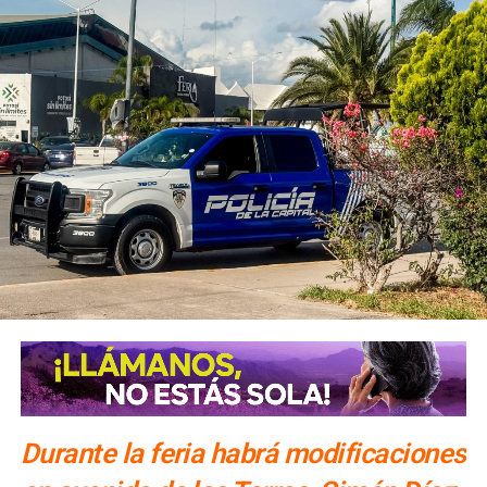
reconoce como propias de un crimen de dicha naturaleza:
“Comete el delito de feminicidio quien prive de la vida a
una mujer por razones de género. Se considera que
existen razones de género cuando concurra alguna de las
siguientes circunstancias:
1.-La victima presente signos de violencia sexual de
cualquier tipo;
2.-A la víctima se le hayan infligido lesiones o
mutilaciones infamantes o degradantes, previas o
posteriores a la privación de la vida o actos de necrofilia;
3.-Existan antecedentes o datos de cualquier tipo de
violencia en el ámbito familiar, laboral o escolar, del sujeto
activo en contra de la víctima;
Durante la feria habrá modificaciones
4.-Haya existido entre el activo y la victima una relación