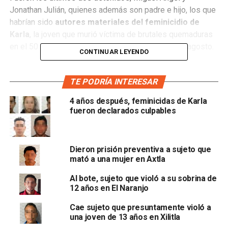
Jonathan Julián, quienes además son padre e hijo, los que
habrían sido
autores materiales del feminicidio de
Karla
, la joven que murió víctima de brutales quemaduras
en el 50 por ciento de su cuerpo, el pasado 18 de agosto.
CONTINUAR LEYENDO
Más aún, fuentes cercanas al caso revelaron a este medio
que, antes de sufrir las quemaduras que terminaron con su
TE PODRÍA INTERESAR
vida,
la joven mujer de 30 años de edad fue víctima de
4 años después, feminicidas de Karla
violación
.
fueron declarados culpables
Al término de este miércoles, tanto Miguel Ángel, como
Jonathan Julián, fueron vinculados a proceso por el delito
Dieron prisión preventiva a sujeto que
de feminicidio junto con otros dos presuntos cómplices
mató a una mujer en Axtla
del hecho identificados como
José Gustavo y Jenny
Esmeralda,
quienes, presuntamente, son los propietarios
Al bote, sujeto que violó a su sobrina de
12 años en El Naranjo
del domicilio donde la chica se encontraba antes la
tragedia.
Cae sujeto que presuntamente violó a
una joven de 13 años en Xilitla
La
Fiscalía General del Estado
confirmó a este medio