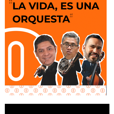
El consorcio Aquos El Realito, operador del acueducto que
ha fallado al menos 73 veces desde 2021 y dejado 277
días sin agua a las colonias que dependen de él,
pertenece a dos de los grupos empresariales más
grandes de México: uno controlado por el magnate
Carlos
Slim
, y otro por el financiero regiomontano
David
Martínez Guzmán
, en sociedad con la cúpula de
Grupo
Televisa.
Aquos El Realito es una sociedad integrada por
Aqualia
Gestión Integral de Agua
(44%) y
Aqualia
Infraestructura
(5%), filiales del grupo español
FCC
;
Conoinsa
(50.999%), filial de
Empresas ICA
; y
Servicios
de Agua Trident
(0.001%), filial de la japonesa
Mitsui
.
El bloque Aqualia (49% del consorcio) responde, en última
instancia, a Carlos Slim: de acuerdo con registros
financieros citados por Bankinter y El Economista en