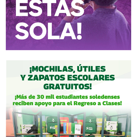
diciembre de 2022, de la participación conjunta en Grupo
Aeroportuario Centro Norte (OMA), quedó en
30% para
Martínez y 23.95% para cada uno de los dos
ejecutivos de Televisa
y un 1.2% de Control Empresarial
de Capitales, filial de Grupo Carso de Carlos Slim, es decir,
el propio Slim también tiene una participación minoritaria,
aunque simbólica, dentro del bloque de ICA.