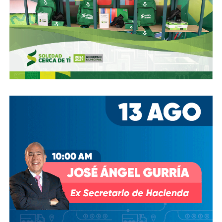
Gómez y De Angoitia han sido por muchos años los
hombre de confianza de Emilio Azcárraga Jean
, al
grado que cuando en 2024 este último dio un paso al
costado de la presidencia de Grupo Televisa en medio de
las investigaciones por el presunto soborno a ejecutivos
de la FIFA para asegurar los derechos del Mundial, fueron
ellos dos quienes asumieron el puesto de
Co-
Presidentes Ejecutivo