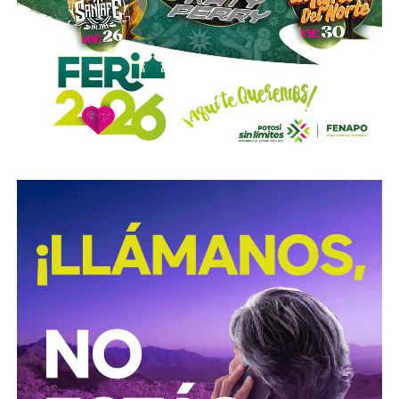
Carso, que reportan el avance de la construcción en 2008 y
su conclusión en 2012. Es decir:
antes de cobrar por
operar el acueducto, Slim ya había cobrado por
levantarlo.
El otro bloque,
Conoinsa/Empresas ICA
(50.999% del
consorcio, la porción mayor), no es de Slim (o no del todo).
Según documentó el periodista Mathieu Tourliere en un
reportaje de investigación para la revista
Proceso
(15 de
marzo de 2025), con actas de asamblea y registros
públicos,
el conglomerado ICA lo controla desde el
rescate financiero de 2016-2018 el financiero
regiomontano David Martínez Guzmán
, vía vehículos
de Luxemburgo ligados a su fondo
Fintech Advisory
, en
sociedad con
Bernardo Gómez
y
Alfonso de Angoitia
,
los dos copresidentes de Grupo Televisa.
La estructura accionaria de ICA Tenedora se ha modificado
con el tiempo: tras la venta a la francesa Vinci, en