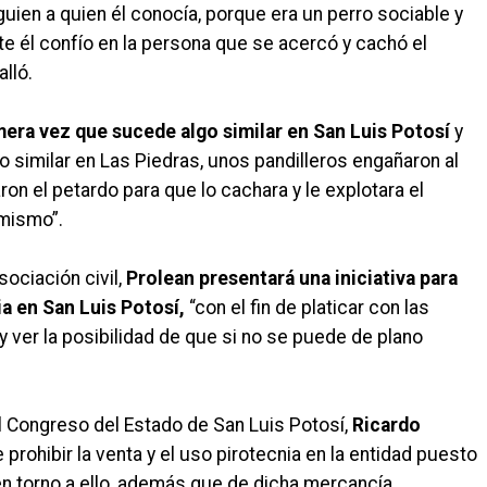
ien a quien él conocía, porque era un perro sociable y
e él confío en la persona que se acercó y cachó el
lló.
imera vez que sucede algo similar en San Luis Potosí
y
o similar en Las Piedras, unos pandilleros engañaron al
ron el petardo para que lo cachara y le explotara el
 mismo”.
ociación civil,
Prolean presentará una iniciativa para
ia en San Luis Potosí,
“con el fin de platicar con las
 ver la posibilidad de que si no se puede de plano
el Congreso del Estado de San Luis Potosí,
Ricardo
 prohibir la venta y el uso pirotecnia en la entidad puesto
en torno a ello, además que de dicha mercancía