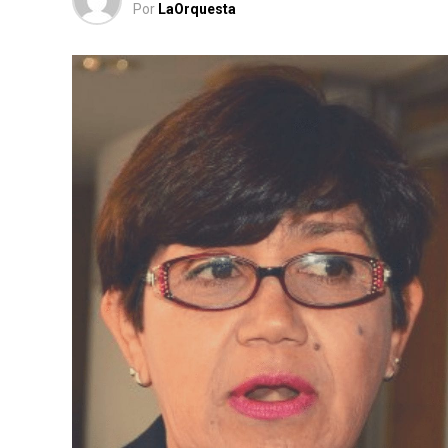
Por
LaOrquesta