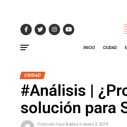
INICIO
CIUDAD
CIUDAD
#Análisis | ¿Pro
solución para 
Publicado hace
8 años
el
enero 3, 2019