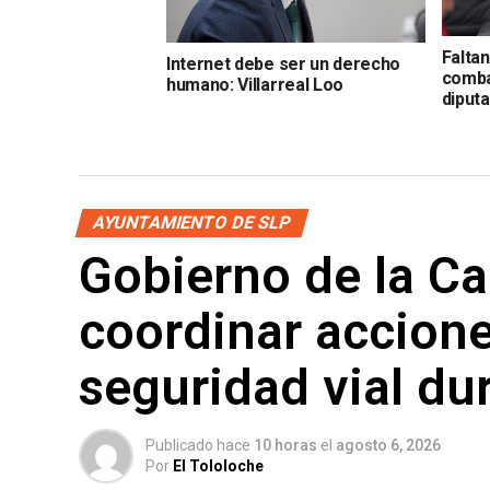
Falta
Internet debe ser un derecho
comba
humano: Villarreal Loo
diput
AYUNTAMIENTO DE SLP
Gobierno de la Cap
coordinar accione
seguridad vial du
Publicado hace
10 horas
el
agosto 6, 2026
Por
El Tololoche