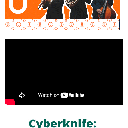
A nivel nacional, la Jornada Nacional de Reforestación
tiene como meta la
siembra de más de 6.6 millones de
plantas
de manera simultánea, con la participación de
gobiernos estatales, dependencias federales,
organizaciones y ciudadanía.
El Gobierno del Estado señaló que esta iniciativa forma
parte del trabajo coordinado con la Federación para
impulsar la restauración de los ecosistemas, promover la
cultura ambiental y fomentar la participación social en la
protección de los recursos naturales de San Luis Potosí.