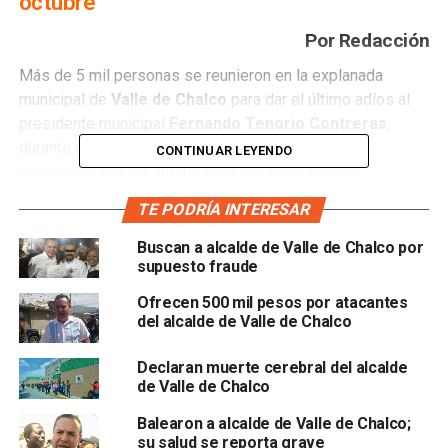
octubre
Por Redacción
Más de 5 mil personas se reunieron en la explanada
municipal de
Valle de Chalco
para dar el último adíos al
presidente municipal
Fernando Tenorio Contreras
,
durante un homenaje póstumo de cuerpo presente
CONTINUAR LEYENDO
organizado por las autoridades del Ayuntamiento.
TE PODRÍA INTERESAR
Tras ingresar el cuerpo, se realizaron los honores a la
bandera, misma que fue colocada sobre el ataúd; después
Buscan a alcalde de Valle de Chalco por
fue entonado el himno al compañero caído, en honor al
supuesto fraude
líder de izquierda.
Ofrecen 500 mil pesos por atacantes
del alcalde de Valle de Chalco
“Hoy tu alma descansa en paz, pero dejas un maravilloso
legado a los habitantes de Valle de Chalco, eres un
Declaran muerte cerebral del alcalde
ejemplo de vida, que demostró que con voluntad se
de Valle de Chalco
pueden hacer las cosas, con voluntad se puede ser una
Balearon a alcalde de Valle de Chalco;
mejor persona”, aseguró su hermano Sergio.
su salud se reporta grave