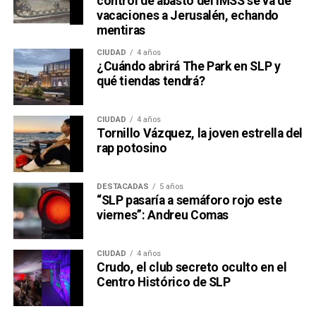
control de abasto del IMSS se va de
vacaciones a Jerusalén, echando
mentiras
CIUDAD
4 años
¿Cuándo abrirá The Park en SLP y
qué tiendas tendrá?
CIUDAD
4 años
Tornillo Vázquez, la joven estrella del
rap potosino
DESTACADAS
5 años
“SLP pasaría a semáforo rojo este
viernes”: Andreu Comas
CIUDAD
4 años
Crudo, el club secreto oculto en el
Centro Histórico de SLP