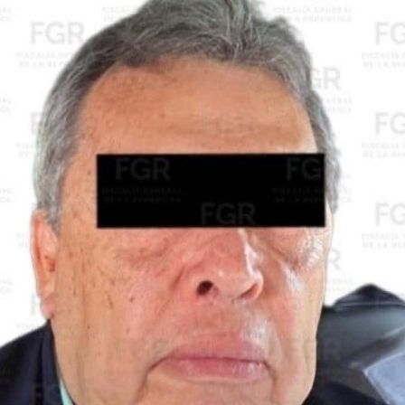
Por su parte, el senador
Higinio Martínez
resaltó la labor
realizada por Francisco Tenorio y garantizó a la población
que su asesinato no quedará impune.
“Claro que va a haber justicia, por eso estamos aquí, como
senadores de la República hemos estado en contacto con
el secretario general de gobierno, con el fiscal, los
diputados locales; todos vamos a exigir que pronto en
verdad se haga justicia en el caso de Paco Tenorio, se lo
ofrecemos al pueblo de Valle de Chalco a su familia y por
supuesto a su señora madre”, dijo.
El presidente municipal
fue atacado a balazos el
pasado 29 de octubre dentro de su vehículo
, luego de
que un sujeto le pidiera “aventón”, cuando terminó un
recorrido en el fraccionamiento Geovillas de la Asunción,