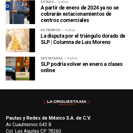
ESTADO
3 años
A partir de enero de 2024 ya no se
cobrarán estacionamientos de
centros comerciales
#4 TIEMPOS
4 años
La disputa por el triángulo dorado de
SLP | Columna de Luis Moreno
DESTACADAS
4 años
SLP podría volver en enero a clases
online
Pautas y Redes de México S.A. de C.V.
Av Cuauhtemoc 643 B
Col. Las Aguilas CP 78260