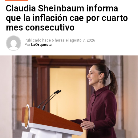
rueda de prensa, para
Claudia Sheinbaum informa
deslizar una mentira
que la inflación cae por cuarto
sobre mi hijo y
mes consecutivo
exponiéndolo. Es una
Publicado hace
6 horas
el
agosto 7, 2026
cobardía inadmisible. Si
Por
LaOrquesta
quiere distraer a la
opinión pública de sus
fracasos, hágalo de otra
manera.