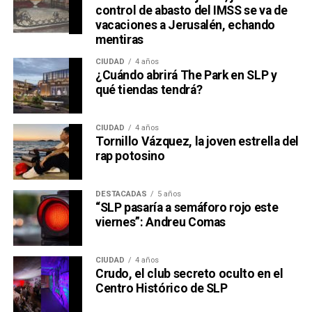
control de abasto del IMSS se va de
vacaciones a Jerusalén, echando
mentiras
CIUDAD
4 años
¿Cuándo abrirá The Park en SLP y
qué tiendas tendrá?
CIUDAD
4 años
Tornillo Vázquez, la joven estrella del
rap potosino
DESTACADAS
5 años
“SLP pasaría a semáforo rojo este
viernes”: Andreu Comas
CIUDAD
4 años
Crudo, el club secreto oculto en el
Centro Histórico de SLP