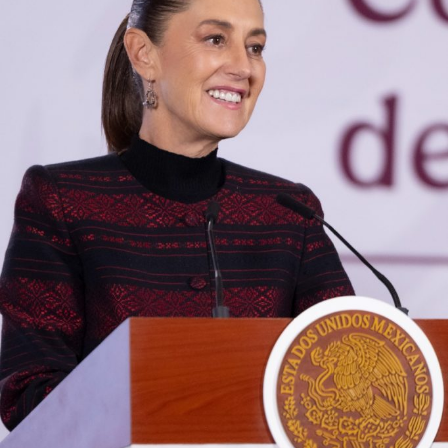
El despliegue territorial ocurre en un contexto de parálisis
comercial para este sector. La movilización se ejecuta
luego de que
el gobierno de Estados Unidos frenara
las operaciones de su personal de inspección,
suspendiera la importación del producto y emitiera
una alerta de seguridad para restringir los viajes a la
entidad
tras los bloqueos carreteros y la violencia
registrada en días recientes.
También lee:
El Realito: la presa con huellas de Televisa y
Slim