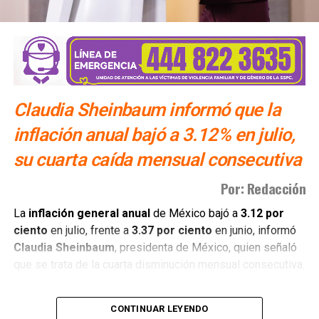
— Felipe Calderón
(@FelipeCalderon)
November 4, 2019
Claudia Sheinbaum informó que la
inflación anual bajó a 3.12% en julio,
Señor Presidente
su cuarta caída mensual consecutiva
@lopezobrador_
: para
Por: Redacción
esconder su fracaso no
utilice a mi hijo. Asuma su
La
inflación general anual
de México bajó a
3.12 por
ciento
en julio, frente a
3.37 por ciento
en junio, informó
responsabilidad.
Claudia Sheinbaum
, presidenta de México, quien señaló
que se trata de la cuarta disminución mensual consecutiva.
— Margarita Zavala
Durante la conferencia matutina “Las mañaneras del
(@Mzavalagc)
November
CONTINUAR LEYENDO
pueblo”, Sheinbaum atribuyó la baja a los acuerdos