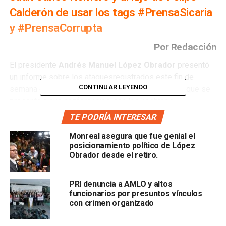
Calderón de usar los tags #PrensaSicaria
y #PrensaCorrupta
Por Redacción
El presidente
Andrés Manuel López Obrador
presentó
un informe sobre los ataquesregistrados este fin de
CONTINUAR LEYENDO
semana en redes sociales, en contra de la prensa que se
presenta a sus conferencias, con los hashtags
#PrensaProstituida #PrensaSicaria y #PrensaCorrupta.
TE PODRÍA INTERESAR
Alejandro Mendoza Álvarez
, titular de la Unidad de
​Monreal asegura que fue genial el
posicionamiento político de López
Información, Infraestructura, Informática y Vinculación
Obrador desde el retiro.
Tecnológica de la Secretaría de Seguridad y Protección
Ciudadana, afirmó que el 74 por ciento de las cuentas que
interactuaron en los ataques son de personas reales,
PRI denuncia a AMLO y altos
funcionarios por presuntos vínculos
mientras que el resto son de “bots” o cuentas pagadas.
con crimen organizado
Detalló que en los bots se observó vinculación a cuentas