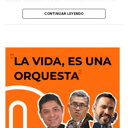
Claudia Sheinbaum Pardo
informó que el Gobierno de
México tomará en consideración las 10 primeras
conclusiones preliminares del Comité de Científicos y
CONTINUAR LEYENDO
Especialistas para el
Análisis de Explotación de Gas
Natural No Convencional
, con el objetivo de reducir la
importación de Estados Unidos y garantizar la soberanía
energética.
“¿Qué objetivo tiene esto? No depender tanto del exterior,
aún con toda la explotación que se hiciera de gas no
convencional, seguiríamos importando de Estados Unidos,
el objetivo es bajar la importación para que no
dependamos tanto del exterior. ¿Esto es algo que busca
México? No, lo buscan todos los países del mundo,
garantizar su soberanía energética”, puntualizó en la
conferencia matutina: “Las mañaneras del pueblo”.