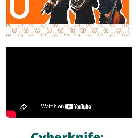
La Jefa del Ejecutivo Federal pidió al Comité seguir
acompañando al Gobierno de México y como primera
medida, el Instituto Mexicano de Tecnología del Agua
realizará pozos de exploración para verificar si en el
subsuelo de las Cuencas Sabinas-Burro-Picachos en
Coahuila y Nuevo León y Burgos en la zona noreste de
Tamaulipas, hay agua salada y gas no convencional.