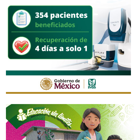
En un segundo cateo, realizado en la comunidad de
Laguna de San Vicente
, también en territorio potosino, la
FGR aseguró otro inmueble donde presuntamente operaba
un centro de procesamiento ilegal de hidrocarburos.
Ahí fueron encontrados
18 tanques verticales
, dos líneas
completas de producción para hidrocarburos, alrededor de
40 mil litros de petróleo crudo y diésel
, además de
muestras de ácido sulfúrico, hidrocarburos y diversa
documentación relacionada con la operación del sitio.
Las investigaciones también permitieron ejecutar cateos