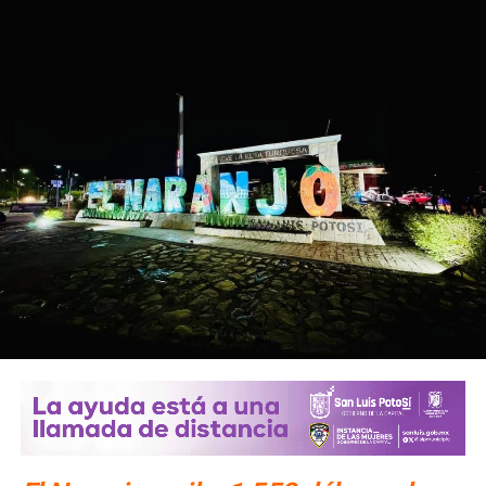
También lee:
Interapas: el arma de Xavier Nava
ARTÍCULOS RELACIONADOS:
ROBAN UN NIÑO DIOS
SEGURIDAD SLP
SIGUIENTE
Viajar en camión cuesta 9.50 a partir de hoy en SLP;
promueven amparos
NO TE PIERDAS
Xavier Azuara solicitó licencia como diputado
federal; ¿quién lo suple?