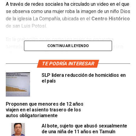
A través de redes sociales ha circulado un video en el que
se observa como una mujer roba la imagen de un niño Dios
de la iglesia La Compañía, ubicada en el
Centro Histórico
de san Luis Potosí.
En la grabación se ve como una mujer se encuentra
CONTINUAR LEYENDO
sentada en una banca de la iglesia mientras le quita una
silla y su traje a la figura religiosa.
TE PODRÍA INTERESAR
Al terminar, la mujer desaparece de la toma junto con la
silla y la ropa, posteriormente aparece de nuevo y
SLP lidera reducción de homicidios en
el país
envuelve al
niño Dios
en una chamarra, para
posteriormente salir del templo.
Según el video, los hechos se registraron el día de ayer,
Proponen que menores de 12 años
alrededor de las 12:00 de la tarde. La iglesia se ubica
viajen en el asiento trasero de los
autos obligatoriamente
Damián Carmona
, esquina con Álvaro Obregón.
Al bote, sujeto que abusó sexualmente
de una niña de 11 años en Tamuín