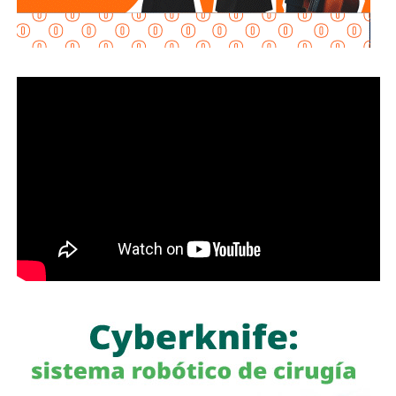
autoridades localizaron una infraestructura de gran escala
presuntamente destinada al procesamiento clandestino de
combustibles.
En el inmueble fueron asegurados
ocho tanques con
capacidad aproximada de 80 mil litros cada uno,
ocho
cilindros horizontales sin identificación, seis cilindros
verticales y
894 contenedores tipo tótem con
capacidad para mil litros cada uno
.
Además, fueron decomisados entre
500 mil y 600 mil
litros de petrolífero
, una máquina asfaltadora,
un
generador eléctrico de diésel, una máquina
roscadora para tuberías, equipo de cómputo, una
camioneta tipo pick up
, documentación diversa y
alrededor de 40 cinchos de seguridad para escotillas de
pipas, utilizados comúnmente en el transporte de
combustibles.