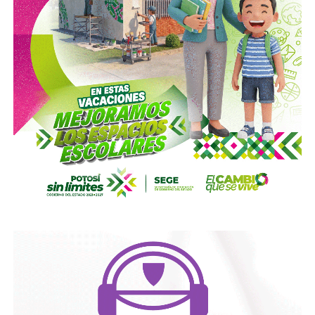
en Tizayuca, Hidalgo, y Cuautla, Morelos.
En Hidalgo fueron asegurados más de
456 mil litros
de un
líquido que podría corresponder a hidrocarburos o
productos químicos utilizados para su procesamiento,
mientras que en Morelos se localizaron documentos,
talones de cheques y muestras obtenidas de diversos
contenedores.
La Fiscalía General de la República informó que estos
operativos forman parte del
Plan Estratégico de
Procuración de Justicia 2026-2029
, cuyo objetivo es
combatir los delitos de alto impacto, entre ellos el robo y
procesamiento ilegal de hidrocarburos.
Según la institución, el desmantelamiento de estos
centros clandestinos representa un golpe a las
estructuras logísticas y financieras dedicadas al mercado
ilícito de combustibles, una actividad que genera pérdidas