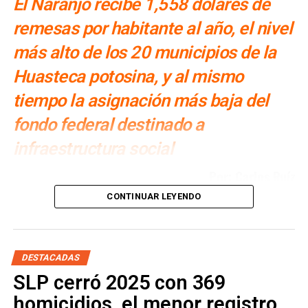
El Naranjo recibe 1,558 dólares de
remesas por habitante al año, el nivel
más alto de los 20 municipios de la
Huasteca potosina, y al mismo
tiempo la asignación más baja del
fondo federal destinado a
infraestructura social
Por: Carlos Ruíz
CONTINUAR LEYENDO
En 2025, los migrantes de El Naranjo enviaron a sus
familias el equivalente a
626 millones de pesos
. El
Fondo de Infraestructura Social Municipal (FISM), el
instrumento federal creado para financiar obra básica en
DESTACADAS
municipios de alta marginación, le asignó ese mismo año
SLP cerró 2025 con 369
21.9 millones
. Por cada peso de ese fondo, los migrantes
homicidios, el menor registro
pusieron
28
.