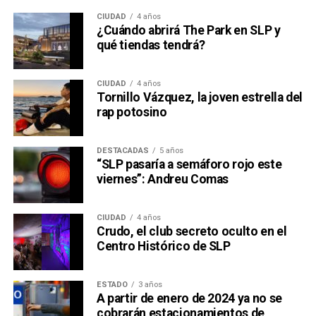
CIUDAD
4 años
¿Cuándo abrirá The Park en SLP y
qué tiendas tendrá?
CIUDAD
4 años
Tornillo Vázquez, la joven estrella del
rap potosino
DESTACADAS
5 años
“SLP pasaría a semáforo rojo este
viernes”: Andreu Comas
CIUDAD
4 años
Crudo, el club secreto oculto en el
Centro Histórico de SLP
ESTADO
3 años
A partir de enero de 2024 ya no se
cobrarán estacionamientos de