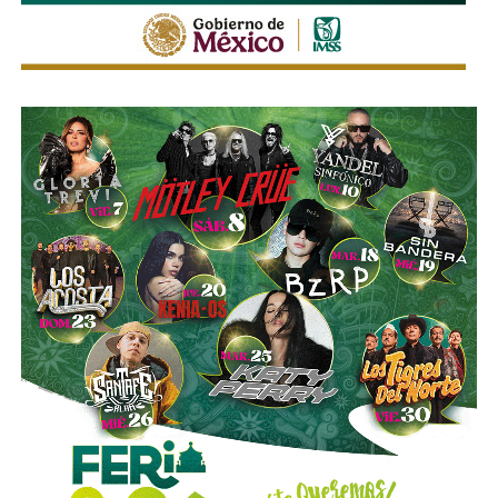
seguridad de quienes utilizan motocicletas y
motonetas,
atendiendo principios y estándares
nacionales e internacionales en materia de movilidad y
seguridad vial.
La utilización de luces encendidas de manera permanente
y de elementos luminosos o reflejantes permitirá facilitar
la identificación de estos vehículos por parte de los
demás conductores, particularmente durante la noche, en
zonas con poca iluminación o ante condiciones que
reduzcan la visibilidad.
La diputada Sánchez López señaló que estas
disposiciones representan una medida preventiva
orientada a proteger la vida de las personas motociclistas,
disminuir la posibilidad de accidentes y reducir la
gravedad de las lesiones y fallecimientos derivados de
siniestros viales.