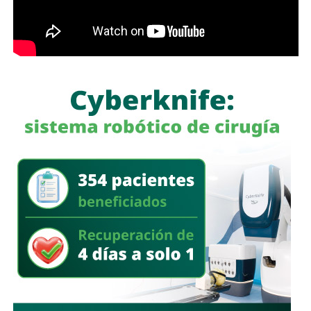
La legisladora destacó que, la Ley General de Movilidad y
Seguridad Vial establece la obligación de las autoridades
competentes de implementar medidas preventivas
orientadas a disminuir los factores de riesgo y garantizar,
en la mayor medida posible, la protección de la vida y la
integridad física de las personas durante sus
desplazamientos por las vías públicas.
Con la reforma aprobada, el marco regulatorio estatal
incorpora medidas adicionales dirigidas a mejorar la