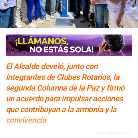
El Alcalde develó, junto con
integrantes de Clubes Rotarios, la
segunda Columna de la Paz y firmó
un acuerdo para impulsar acciones
que contribuyan a la armonía y la
convivencia
Por: Redacción