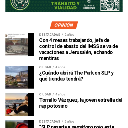
OPINIÓN
DESTACADAS
2 años
Con 4 meses trabajando, jefa de
control de abasto del IMSS se va de
vacaciones a Jerusalén, echando
mentiras
CIUDAD
4 años
¿Cuándo abrirá The Park en SLP y
qué tiendas tendrá?
CIUDAD
4 años
Tornillo Vázquez, la joven estrella del
rap potosino
DESTACADAS
5 años
“SLP pasaría a semáforo rojo este