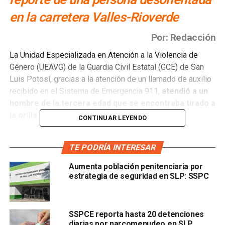
en la carretera Valles-Rioverde
Por: Redacción
La Unidad Especializada en Atención a la Violencia de
Género (UEAVG) de la Guardia Civil Estatal (GCE) de San
Luis Potosí, gracias a la atención de un llamado de auxilio
recibido en el Sistema de Emergencia 911,
atendió a un
hombre de la tercera edad que se encontraba tirado a
la orilla de la carretera Valles-Rioverde.
CONTINUAR LEYENDO
Los uniformados, al recibir la alerta, se trasladaron a
TE PODRÍA INTERESAR
verificar qué ocurría. En el lugar de los hechos,
tuvieron
contacto con un hombre que se encontraba
Aumenta población penitenciaria por
desorientado, y mediante testigos del lugar, lograron
estrategia de seguridad en SLP: SSPC
ubicar el domicilio de uno de los familiares del adulto
mayor
SSPCE reporta hasta 20 detenciones
diarias por narcomenudeo en SLP