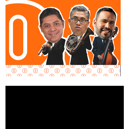
visibilidad y la del vehículo durante su circulación,
especialmente en condiciones de baja iluminación.
Además la disposición también señala que las personas
conductoras deberán cumplir con las demás medidas de
seguridad previstas en la legislación estatal.
La diputada Brisseire Sánchez López, explicó que
mantener las luces encendidas permite incrementar
la visibilidad de las motocicletas ante otros usuarios
de la vía
, debido a que por sus dimensiones pueden ser
menos perceptibles que otros vehículos, particularmente
durante determinadas condiciones de circulación.
Señaló que esta medida se encuentra contemplada dentro
de estándares internacionales de seguridad vial, entre
ellos los establecidos en la
Convención de Viena sobre
la Circulación Vial, d
e la que México forma parte, y tiene
como finalidad reducir los factores de riesgo asociados
con la circu lación de motocicletas.