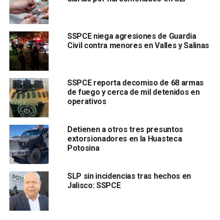
SSPCE niega agresiones de Guardia
Civil contra menores en Valles y Salinas
.
SSPCE reporta decomiso de 68 armas
Los elementos de la UEAVG al arribar a su morada, se
de fuego y cerca de mil detenidos en
operativos
entrevistaron con el yerno del hombre, quien
indicó que
su suegro había salido desde temprana hora de su
vivienda y no había regresado
.
Detienen a otros tres presuntos
extorsionadores en la Huasteca
La Secretaría de Seguridad y Protección Ciudadana del
Potosina
Estado, exhorta a reportar a través de los números de
emergencias 911 y de Denuncia Anónima 089 cualquier
SLP sin incidencias tras hechos en
hecho que atente contra la tranquilidad de la población.
Jalisco: SSPCE
También lee:
Trabajador municipal de Valles es el presunto
asesino de una persona