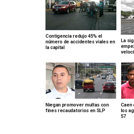
Contigencia redujo 45% el
La si
número de accidentes viales en
empez
la capital
veloc
Niegan promover multas con
Caen 
fines recaudatorios en SLP
los ag
57