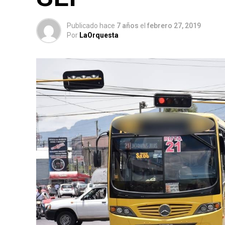
Publicado hace
7 años
el
febrero 27, 2019
Por
LaOrquesta