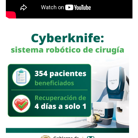
García Cázares
llamó a la ciudadanía a denunciar
cualquier conducta irregular y aclaró que el llamado no se
limita a la corporación municipal, sino que abarca a todas
las policías que operan en el estado. Habló de una
“apertura total” de la dependencia para recibir esas
denuncias.
También lee:
Guardia Civil detiene a cuatro presuntos
delincuentes y asegura armas durante operativos en SLP