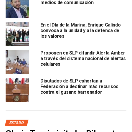
medios de comunicación
En el Día de la Marina, Enrique Galindo
convoca a la unidad y a la defensa de
los valores
Durante el foro se expusieron posturas que invitaron a los
Proponen en SLP difundir Alerta Amber
legisladores a analizar cómo se ha tergiversado la Ley en
a través del sistema nacional de alertas
materia de derechos humano; mientras que CEDH expuso
celulares
su postura en relación que la legislación local debe ser
acorde al contenido de los tratados internacionales que en
Diputados de SLP exhortan a
materia de derechos humanos el estado mexicano a
Federación a destinar más recursos
contra el gusano barrenador
firmado
Al terminar el evento se acordó que se revisarían las
iniciativas en las comisiones de Derechos Humanos,
Justicia y Salud; además de que, colectivos en conjunto
ESTADO
con activistas, decidieron hacer llegar las posturas legales