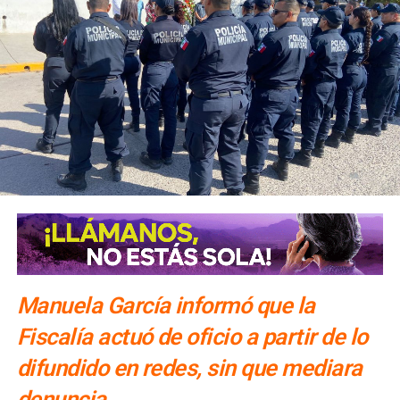
una o dos noches.
El número exacto de paquetes vendidos o apartados por
las agencias solo se conocerá al cierre de la temporada,
dijo Alonso.
También lee:
Gallardo arranca operativo de seguridad para
Fenapo 2026
Manuela García informó que la
Fiscalía actuó de oficio a partir de lo
difundido en redes, sin que mediara
denuncia