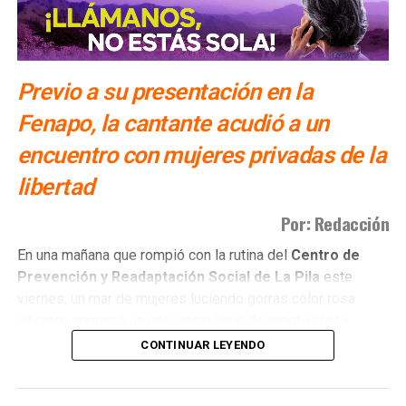
Previo a su presentación en la
Fenapo, la cantante acudió a un
encuentro con mujeres privadas de la
libertad
Por: Redacción
​En una mañana que rompió con la rutina del
Centro de
Prevención y Readaptación Social de La Pila
este
viernes, un mar de mujeres luciendo gorras color rosa
vibrante enmarcó un encuentro lleno de emotividad y
empatía.
CONTINUAR LEYENDO
El
gobernador del estado Ricardo Gallardo Cardona y
la senadora Ruth González Silva
, acompañados de una