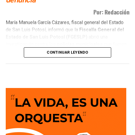
Por: Redacción
María Manuela García Cázares, fiscal general del Estado
de San Luis Potosí, informó que la
Fiscalía General del
Estado de San Luis Potosí (FGESLP)
abrió una
investigación contra los
policías municipales
que fueron
captados en cámara en un sitio que las autoridades tienen
CONTINUAR LEYENDO
identificado como
punto de venta de drogas
.
La indagatoria arrancó sin que mediara denuncia
ciudadana. “Por las redes es un acto que se puede hacer
de oficio y nosotros lo estamos haciendo”, dijo la fiscal al
ser cuestionada sobre el caso.
García Cázares
planteó que el eje de la revisión será
determinar la conducta de los elementos en ese punto:
qué acción realizaban y por qué se detuvieron ahí.
Adelantó que el resultado de las diligencias definirá si