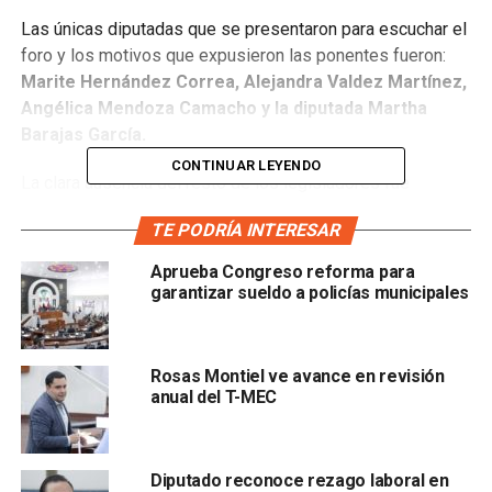
Las únicas diputadas que se presentaron para escuchar el
foro y los motivos que expusieron las ponentes fueron:
Marite Hernández Correa, Alejandra Valdez Martínez,
Angélica Mendoza Camacho y la diputada Martha
Barajas García.
CONTINUAR LEYENDO
La clara ausencia del resto de los legisladores fue
señalada durante las ponencias como una
TE PODRÍA INTERESAR
irresponsabilidad de la legislación y de los diputados que
votarán esta iniciativa que no estarán debidamente
Aprueba Congreso reforma para
informados para ello.
garantizar sueldo a policías municipales
L
os asistentes comentaron que fue sorpresivo que
no se presentara el diputado Pedro César Carrizales
Rosas Montiel ve avance en revisión
Becerr
a, pese a que este fue uno de los que convocaron
anual del T-MEC
al foro, y a pesar de que sus asesores aseguraron que sí
se presentó, no hubo nadie que confirmara que así fue.
Diputado reconoce rezago laboral en