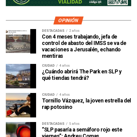
OPINIÓN
DESTACADAS
2 años
Con 4 meses trabajando, jefa de
control de abasto del IMSS se va de
vacaciones a Jerusalén, echando
mentiras
CIUDAD
4 años
¿Cuándo abrirá The Park en SLP y
qué tiendas tendrá?
CIUDAD
4 años
Tornillo Vázquez, la joven estrella del
rap potosino
DESTACADAS
5 años
“SLP pasaría a semáforo rojo este
viernes”: Andreu Comas