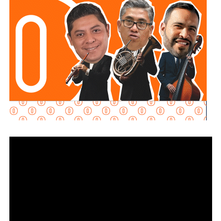
hubo alguna irregularidad.
Al momento de la entrevista, la fiscal no había tenido
contacto con
Juan Antonio Villa Gutiérrez
, comisario de la
Secretaría de Seguridad Pública y
Protección Ciudadana Municipal (SSPC)
, ni con el
alcalde Enrique Galindo Ceballos
, sobre este caso.
La titular de la
FGESLP
sostuvo que el escrutinio sobre la
actuación policial es de interés público. “A todo el mundo
nos conviene saber qué está haciendo nuestro policía”,
afirmó.