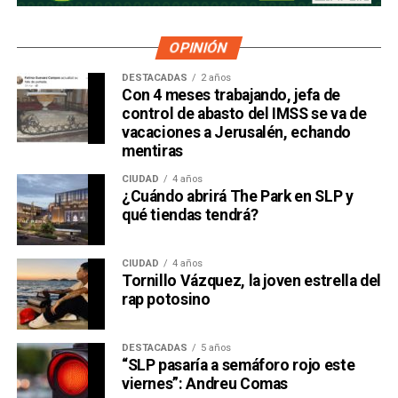
OPINIÓN
DESTACADAS
2 años
Con 4 meses trabajando, jefa de
control de abasto del IMSS se va de
vacaciones a Jerusalén, echando
mentiras
CIUDAD
4 años
¿Cuándo abrirá The Park en SLP y
qué tiendas tendrá?
CIUDAD
4 años
Tornillo Vázquez, la joven estrella del
rap potosino
DESTACADAS
5 años
“SLP pasaría a semáforo rojo este
viernes”: Andreu Comas