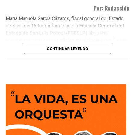
Por: Redacción
María Manuela García Cázares, fiscal general del Estado
de San Luis Potosí, informó que la
Fiscalía General del
Estado de San Luis Potosí (FGESLP)
abrió una
investigación contra los
policías municipales
que fueron
captados en cámara en un sitio que las autoridades tienen
CONTINUAR LEYENDO
identificado como
punto de venta de drogas
.
La indagatoria arrancó sin que mediara denuncia
ciudadana. “Por las redes es un acto que se puede hacer
de oficio y nosotros lo estamos haciendo”, dijo la fiscal al
ser cuestionada sobre el caso.
García Cázares
planteó que el eje de la revisión será
determinar la conducta de los elementos en ese punto:
qué acción realizaban y por qué se detuvieron ahí.
Adelantó que el resultado de las diligencias definirá si
hubo alguna irregularidad.