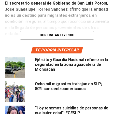
El
secretario general de Gobierno de San Luis Potosí,
José Guadalupe Torres Sánchez
, afirmó que
la entidad
no es un destino para migrantes extranjeros en
condición irregular
, al tiempo que reconoció un
aumento
en la llegada de personas provenientes de otros
estados del país
.
CONTINUAR LEYENDO
El funcionario estatal señaló que
el gobierno mantiene
TE PODRÍA INTERESAR
una política diferenciada en materia migratoria
, en la
que se
respeta a quienes llegan de otras entidades de
Ejército y Guardia Nacional refuerzan la
México
, pero se
limita la permanencia de quienes
seguridad en la zona aguacatera de
ingresan al país sin documentación
.
Michoacán
“Siempre y cuando se trate de personas que vienen
Ocho mil migrantes trabajan en SLP;
de otros estados de manera legal, pues bienvenidos”
,
80% son centroamericanos
declaró Torres Sánchez, al referirse a ciudadanos
mexicanos que buscan establecerse en la entidad por
razones laborales o de seguridad.
“Hoy tenemos suicidios de personas de
cualquier edad”: FGESLP