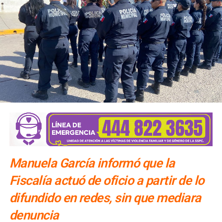
El número exacto de paquetes vendidos o apartados por
las agencias solo se conocerá al cierre de la temporada,
dijo Alonso.
También lee:
Gallardo arranca operativo de seguridad para
Fenapo 2026
Manuela García informó que la
Fiscalía actuó de oficio a partir de lo
difundido en redes, sin que mediara
denuncia