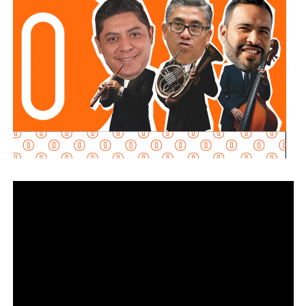
Al momento de la entrevista, la fiscal no había tenido
contacto con
Juan Antonio Villa Gutiérrez
, comisario de la
Secretaría de Seguridad Pública y
Protección Ciudadana Municipal (SSPC)
, ni con el
alcalde Enrique Galindo Ceballos
, sobre este caso.
La titular de la
FGESLP
sostuvo que el escrutinio sobre la
actuación policial es de interés público. “A todo el mundo
nos conviene saber qué está haciendo nuestro policía”,
afirmó.