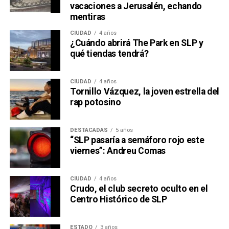
vacaciones a Jerusalén, echando
mentiras
CIUDAD
4 años
¿Cuándo abrirá The Park en SLP y
qué tiendas tendrá?
CIUDAD
4 años
Tornillo Vázquez, la joven estrella del
rap potosino
DESTACADAS
5 años
“SLP pasaría a semáforo rojo este
viernes”: Andreu Comas
CIUDAD
4 años
Crudo, el club secreto oculto en el
Centro Histórico de SLP
ESTADO
3 años