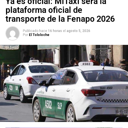
Ya es oficial: MiTaxi será la
ARTÍCULOS RELACIONADOS:
CRISÓGONO SÁNCHEZ LARA
MIGRANTES
SECRETARÍA DE TRABAJO Y PREVISIÓN SOCIAL
plataforma oficial de
transporte de la Fenapo 2026
SIGUIENTE
SLP suma empleo formal mientras 20 estados del
país retroceden
Publicado hace
16 horas
el
agosto 5, 2026
Por
El Tololoche
NO TE PIERDAS
Se inauguran nuevas rutas aéreas de Volaris en SLP