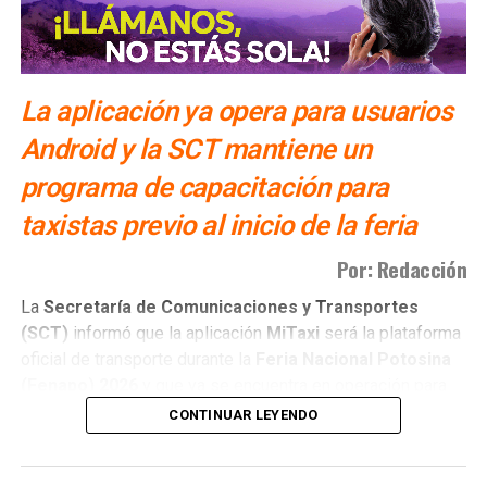
La aplicación ya opera para usuarios
Android y la SCT mantiene un
programa de capacitación para
taxistas previo al inicio de la feria
Por: Redacción
La
Secretaría de Comunicaciones y Transportes
(SCT)
informó que la aplicación
MiTaxi
será la plataforma
oficial de transporte durante la
Feria Nacional Potosina
(Fenapo)
2026
y que ya se encuentra en operación para
usuarios con dispositivos
Android
.
CONTINUAR LEYENDO
La
titular de la dependencia, Araceli Martínez Acosta
,
explicó que el proyecto continúa en proceso de