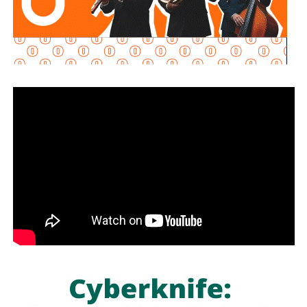
Señaló que esta infraestructura también genera mayor
confianza para las inversiones nacionales e
internacionales, al mejorar la conectividad entre las zonas
habitacionales, industriales y comerciales, consolidando a
San Luis Potosí como un destino estratégico para el
desarrollo económico.
“Desde hace cinco años comenzó la construcción de un
nuevo
San Luis Potosí,
donde las obras, los programas
sociales y las oportunidades llegan a las cuatro regiones
del estado. Hoy contamos con un
Circuito Potosí
moderno, nuevas carreteras, infraestructura educativa y
proyectos que están transformando la vida de las familias
potosinas”, expresó la Senadora del Partido Verde.