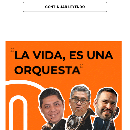
y un después para la movilidad del estado al consolidar a
CONTINUAR LEYENDO
San Luis Potosí como una de las entidades con mayor
desarrollo en infraestructura del país, resultado de cinco
años de trabajo y visión del Gobierno del Cambio.
La legisladora destacó que el nuevo deprimido atiende
una demanda histórica de miles de automovilistas y
permitirá reducir significativamente los tiempos de
traslado, lo que se traduce en una mejor calidad de vida
para las familias potosinas, al disponer de más tiempo
para convivir, además de fortalecer la competitividad del
estado.