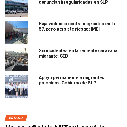
denuncian irregularidades en SLP
Baja violencia contra migrantes en la
57, pero persiste riesgo: IMEI
Sánchez Lara subrayó que el objetivo es la formalidad.
“
Nosotros estamos abatiendo la informalidad, ahí no
podemos fomentarla
“, sostuvo, al señalar que el
Sin incidentes en la reciente caravana
porcentaje de informalidad en el estado todavía es
migrante: CEDH
elevado pero va a la baja.
La mayor parte de los empleos que ocupan los
Apoyo permanente a migrantes
migrantes corresponde al sector industrial y
potosinos: Gobierno de SLP
manufacturero
. No se precisó en qué empresas
específicas están concentrados.
También lee:
Se inauguran nuevas rutas aéreas de Volaris
en SLP
ESTADO