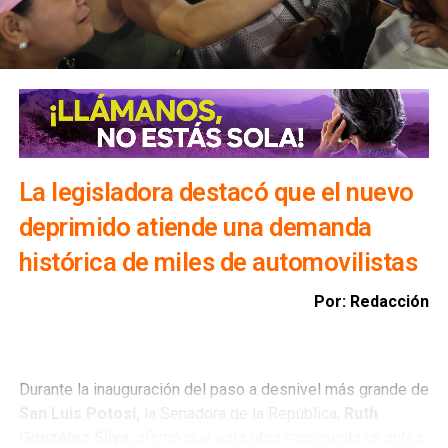
viviendas, infraestructura y bienes materiales de la
población.
Además, exhortó a la ciudadanía a evitar transitar por el
bulevar Río Santiago durante las lluvias, ya que los
colectores pluviales descargan directamente hacia esa
vialidad, incrementando el riesgo para automovilistas y
peatones.
La legisladora destacó que el nuevo
deprimido atiende una demanda
histórica de miles de automovilistas
Por: Redacción
Durante la inauguración del paso a desnivel más grande de
San Luis Potosí,
la Senadora de la República,
Ruth
González Silva
, afirmó que esta obra representa un antes