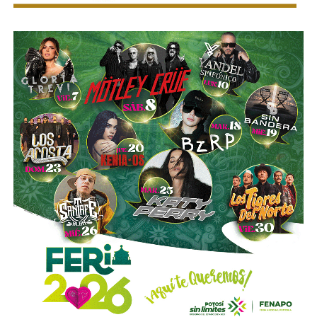
la compañía.
Esa conversión todavía no ocurre: se proyecta para 2027.
Azcárraga ha reducido considerablemente sus acciones
de la compañía, aunque conserva (vía un fideicomiso
familiar y una clase especial de acciones) el control formal
del voto de la empresa, independientemente de cuánto
capital tenga cada quien. En resumidas cuentas, aunque
Emilio Azcárraga tiene el poder de decisión
,
el mismo
financiero que reparte el control de El Realito con los
dos hombres más poderosos de Televisa está, al
mismo tiempo, camino a convertirse en el mayor
dueño accionario de la propia televisora.