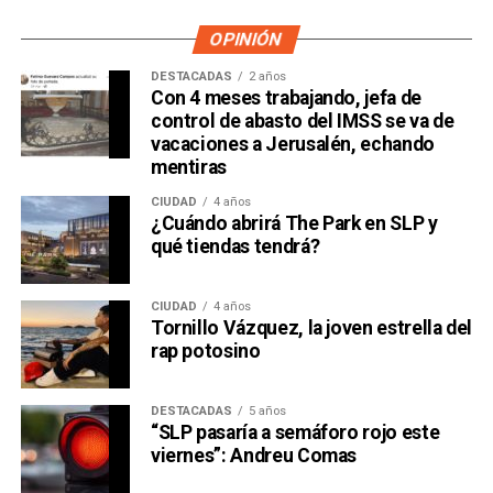
OPINIÓN
DESTACADAS
2 años
Con 4 meses trabajando, jefa de
control de abasto del IMSS se va de
vacaciones a Jerusalén, echando
mentiras
CIUDAD
4 años
¿Cuándo abrirá The Park en SLP y
qué tiendas tendrá?
CIUDAD
4 años
Tornillo Vázquez, la joven estrella del
rap potosino
DESTACADAS
5 años
“SLP pasaría a semáforo rojo este
viernes”: Andreu Comas