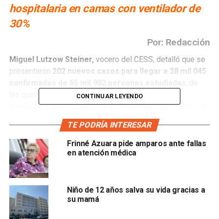
hospitalaria en camas con ventilador de
30%
Por: Redacción
Miguel Lutzow Steiner,
vocero del CESS, detalló que se
presentaron
202 nuevos casos para llegar a 28 mil 045
confirmados de 65 mil 982 personas estudiada
s, de
las que se han descartado 34 mil 998; la cifra de
CONTINUAR LEYENDO
pendientes de estudio es de 2 mil 849 sospechosos, y e
l
número de decesos subió a 2 mil 242 con un índice de
TE PODRÍA INTERESAR
letalidad que se ubica en 7.99 por ciento de
cesos por
cada 100 casos.
Frinné Azuara pide amparos ante fallas
en atención médica
L
os 202 nuevos casos están en el rango de 6 a 89
años y se consideran todos casos de transmisión
local
. Los 14 decesos corresponden a 11 hombres y 3
Niño de 12 años salva su vida gracias a
mujeres, 8 con residencia en la capital, 2 en Soledad, 2 en
su mamá
Matehuala, 1 en Mexquitic y Rioverde, respectivamente,