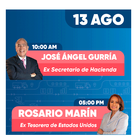
los hombres más poderosos del país.
Desde entonces,
al menos tres intentos de rescindir o
modificar el contrato se han hecho sin haber
prosperado
: en agosto de 2018, la Comisión Estatal del
Agua abrió un expediente que no avanzó pese a 350 mil
afectados y una queja de oficio de la Comisión Estatal de
Derechos Humanos; en abril de 2023, el entonces
presidente
Andrés Manuel López Obrador
respondió a
una petición del gobernador Ricardo Gallardo Cardona con
un “a lo mejor se lo cambiamos” que no derivó en ningún
trámite documentado; y desde 2025, la Comisión Nacional
del Agua asegura estar “evaluando” el retiro de la
concesión, hasta el momento, sin resolución.
También lee:
Diputada pide poner un alto a la empresa de
El Realito