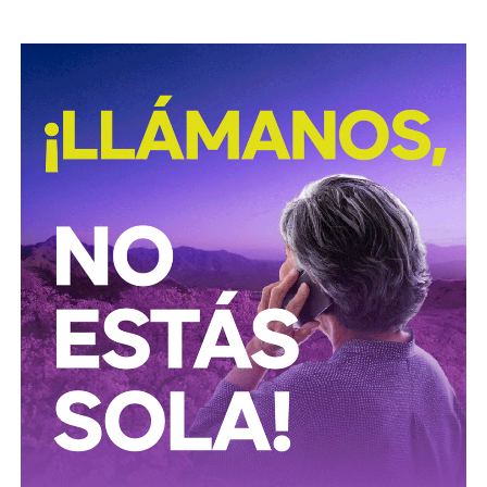
David Martínez es apodado coloquialmente como “
El
Fantasma de Wall Street
”, y ha adquirido un poder
inmenso en Latinoamérica, especialmente en Argentina,
donde ha servido como negociador para la deuda nacional
y en 2017, fue considerado por Forbes como el hombre
más rico de dicho país. El regiomontano tiene un historial
documentado de tomar control de empresas en
dificultades financieras a partir de deuda: lo hizo con la
textilera CYDSA en los años 90, con la vidriera Vitro entre
2009 y 2012, y con las ya mencionadas Empresas ICA
desde 2016.
Algo similar realizó en 2020 con
Grupo Aeroportuario