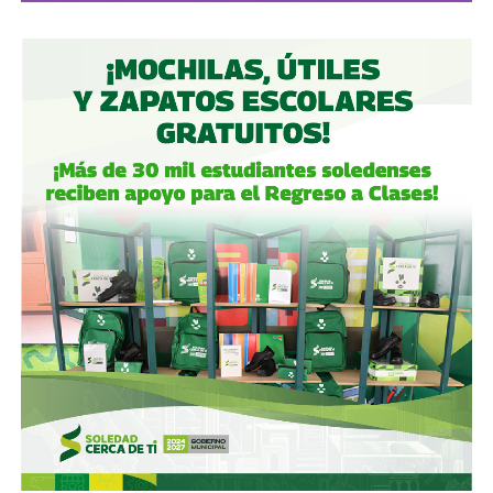
del Centro Norte
(OMA), el operador de, entre otros, el
Aeropuerto Ponciano Arriaga de la capital potosina.
Fintech compró primero acciones especiales que
garantizaban el control de la aeroportuaria y luego
concretó una oferta pública con la que en julio de 2021,
alcanzó el 30.1% de participación económica, suficiente
para mantener el control hasta que lo vendieron a la
francesa Vinci Airports en 2022 (El Economista, dic. 2020
y jul. 2021; Folleto Informativo Definitivo, Bolsa Mexicana
de Valores, may. 2021).
Si bien todos estos empresarios se han aliado en otras
ocasiones (
en 2017 ganaron la licitación para construir
el ahora cancelado Aeropuerto de Texcoco
),
cuando
se otorgó la concesión para la administración de El
Realito, ni Slim ni Martínez ni los copresidentes de
Televisa tenían sus actuales injerencias en Aquos
, por
lo que se podría decir que ésta fue heredada, y acabó
dejando el control de la presa en las manos de cuatro de