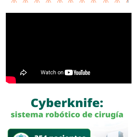
, comisario de la
Secretaría de Seguridad Pública y
Protección Ciudadana Municipal (SSPC)
, ni con el
alcalde Enrique Galindo Ceballos
, sobre este caso.
La titular de la
FGESLP
sostuvo que el escrutinio sobre la
actuación policial es de interés público. “A todo el mundo
nos conviene saber qué está haciendo nuestro policía”,
afirmó.
García Cázares
llamó a la ciudadanía a denunciar
cualquier conducta irregular y aclaró que el llamado no se
limita a la corporación municipal, sino que abarca a todas
las policías que operan en el estado. Habló de una
“apertura total” de la dependencia para recibir esas
denuncias.
También lee:
Guardia Civil detiene a cuatro presuntos
delincuentes y asegura armas durante operativos en SLP