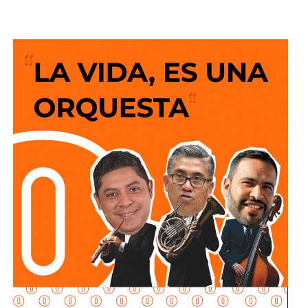
La indagatoria arrancó sin que mediara denuncia
ciudadana. “Por las redes es un acto que se puede hacer
de oficio y nosotros lo estamos haciendo”, dijo la fiscal al
ser cuestionada sobre el caso.
García Cázares
planteó que el eje de la revisión será
determinar la conducta de los elementos en ese punto:
qué acción realizaban y por qué se detuvieron ahí.
Adelantó que el resultado de las diligencias definirá si
hubo alguna irregularidad.
Al momento de la entrevista, la fiscal no había tenido
contacto con
Juan Antonio Villa Gutiérrez