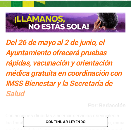
Del 26 de mayo al 2 de junio, el
Ayuntamiento ofrecerá pruebas
rápidas, vacunación y orientación
médica gratuita en coordinación con
IMSS Bienestar y la Secretaría de
Salud
Por: Redacción
Con acciones dirigidas a acercar servicios esenciales a
CONTINUAR LEYENDO
las familias soledenses,
este martes 26 de mayo, inicia
en Soledad de Graciano Sánchez la Semana Nacional