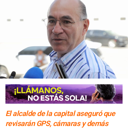
También lee:
Confirma Fiscalía fallecimiento de dos
personas tras ataque afuera de Club La Bamba
ARTÍCULOS RELACIONADOS:
EDUCACIÓN SEXUAL
SALUD
SEMANA NACIONAL DE SALUD
SOLEDAD DE GRACIANO SÁNCHEZ
SIGUIENTE
Contraloría del Estado bloquea desde marzo
licitación de El Saucito
NO TE PIERDAS
Confirma Fiscalía fallecimiento de dos personas tras
ataque afuera de Club La Bamba
El alcalde de la capital aseguró que
revisarán GPS, cámaras y demás