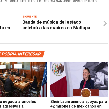
BAUM
CUAUHTLI BADILLO
PRESA SAN JOSÉ
PRESUPUESTO
SIGUIENTE
Banda de música del estado
to en
celebró a las madres en Matlapa
 PODRÍA INTERESAR
o negocia aranceles
Sheinbaum anuncia apoyos para
 agresivos a
42 millones de mexicanos en