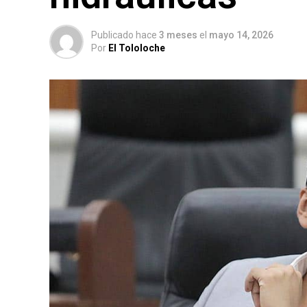
Publicado hace
3 meses
el
mayo 14, 2026
Por
El Tololoche