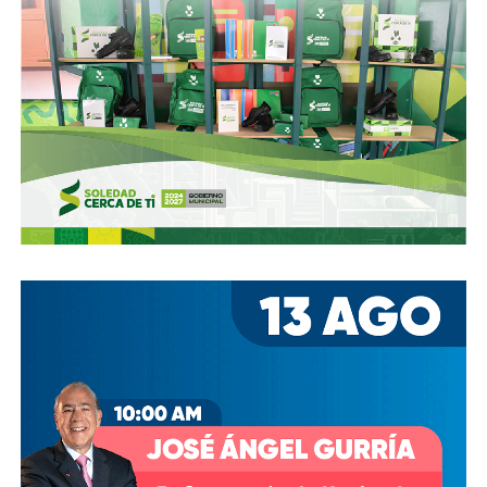
oportunamente a los usuarios de las vialidades.
Ya aprovechando,
revisen las señales de tránsito de la
zona, que necesitan mantenimiento
, y luego dense una
vuelta por la ciudad:
hay banquetas que son
estacionamientos, hay ciclovías intransitables, hay
peatones en riesgo
porque los conductores no siguen el
reglamento.
En pocas palabras,
bajemos todos la velocidad… en
todo, hay topes
.
También lee:
Arrancó la carrera, todos la van perdiendo |
Columna de Haniel Valdés