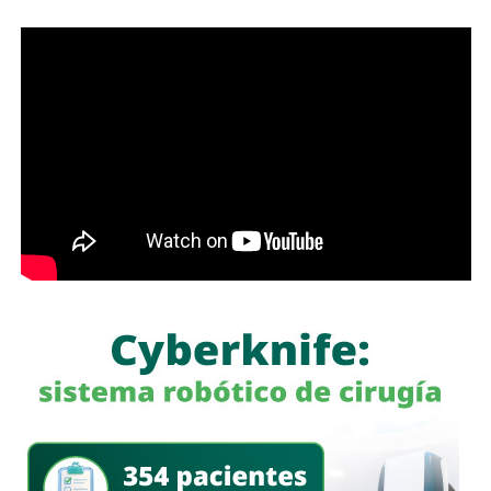
a un gigante de hierro de más de 6 metros de altura?
Antes de que lo invada un pensamiento clasista,
whitexican o retrógrado y termine llamando “pobre” al que
camina, tómese los 30 minutos que tarda en cada
semáforo para respirar y léame con la mente un poco
menos cerrada.
Las primeras quejas llegaron porque
no había señalética
para avisarle a los conductores que había una barda
en medio de la calle
, pero la mayoría de los que piden la
señal con el aviso son los mismos que, a propósito, no
ven las que sí están, esas que indican un máximo en la
velocidad, o
ser cortés con los peatones que intentan
cruzar
.
Señales faltan más, como una que indique para qué o
quién es el carril central de Chapultepec
, que en
realidad nadie lo sabe a ciencia cierta, otras en toda la
ciudad, las
que avisen que la ciclovía no es para que se