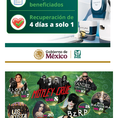
estacionen autos de los negocios de Carranza o
Himno Nacional
.
La Avenida Chapultepec tiene varias señales que indican
que el
límite de velocidad es de 50 km/h
, algunas casi
borradas -ahí te encargo, Ayuntamiento- pero en los
videos que circularon de autos voladores,
en ninguno de
los casos, la velocidad del vehículo estaba por debajo
del límite permitido
.
Sí hubo un fallo grande por parte de las
autoridades