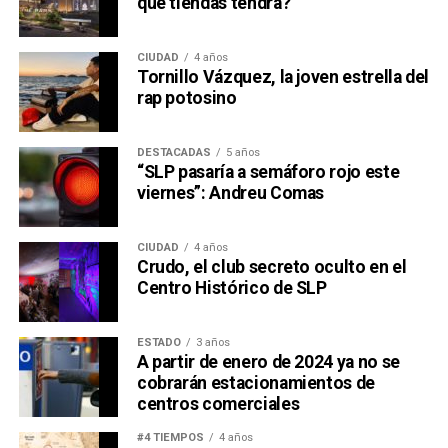
qué tiendas tendrá?
CIUDAD
4 años
Tornillo Vázquez, la joven estrella del
rap potosino
DESTACADAS
5 años
“SLP pasaría a semáforo rojo este
viernes”: Andreu Comas
CIUDAD
4 años
Crudo, el club secreto oculto en el
Centro Histórico de SLP
ESTADO
3 años
A partir de enero de 2024 ya no se
cobrarán estacionamientos de
centros comerciales
#4 TIEMPOS
4 años