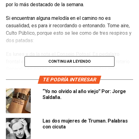
por lo más destacado de la semana.
Si encuentran alguna melodía en el camino no es
casualidad, es para ir recordando o entonando. Tome aire,
Culto Público, porque esto se lee como de tres respiros y
dos patadas:
Es lunes y da la nota el Consejo Potosí. Es pedalazo
frontal en la agenda pública, ese día atiende el Secretario
CONTINUAR LEYENDO
General. Las cosas claras y nada de “me pides más
después te vas” eso se quedó el domingo en el lleno de
TE PODRÍA INTERESAR
Pandora y Flans. El anuncio oficial son dos puentes más
“salidaGuadalajara” y extender la “otra vía alterna”; la
“Yo no olvido al año viejo” Por: Jorge
Saldaña.
anterior será por el momento abandonada por no llevar a
ningún lado. Tampoco los acuerdos con los propietarios
del “ningún lado”. Nadie se pasa de Gandalla. De lo ahí
Las dos mujeres de Truman. Palabras
acordado,
la mitad se anuncia, la otra mitad se reserva
con cicuta
para otro día con más calma
. 20 millas pendientes.