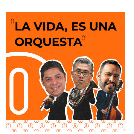
portadas y titulares en los medios, porque
para los
ingenieros viales o expertos de turno la solución
siempre es que el peatón suba y baje 200 escalones
de horribles estructuras de hierro
o que los autos
sigan a 100 km/h sobre un puente o paso a desnivel.
No soy un experto en ingeniería urbana, por lo que no
pretendo entrar en detalles técnicos de si está bien o mal
hecho, por eso me centro en los
debates que quieren
forzar las páginas de Facebook
que se llaman medios
de prensa.
Pocas veces he visto medios cuestionar la constante
construcción de estructura cochista que lejos de mejorar la
movilidad, como dicen los boletines oficiales, tienden
solamente a
favorecer la velocidad
.
¿Quién se acuerda de los peatones? ¿Quién piensa
en el que quiere cruzar la calle sin tener que subirse