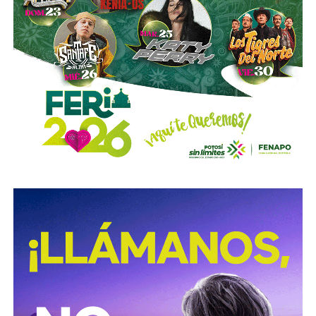
viales municipales que no anunciaron a tiempo el tope
y no colocaron la señal hasta que ya estaba listo el muro
de los tormentos.
Sigue existiendo tardanza por parte de estas mismas
autoridades para
repintar o rescatar las señales que
no solo ahí, sino en toda la ciudad, están mal pintadas,
opacas, mal colocadas o tapadas por árboles
.
Los medios que
compartieron videos, que criticaron al
gobierno municipal, que incitaron al odio de
conductores hacia peatones
(como si eso no fuera pan
de cada día), ¿por qué no acompañaron sus post con un
“circule con cuidado”, “cumpla con lo establecido”,
“respete al peatón”?
A mis colegas de los medios: falta para el 2027, no
empecemos desde ya a
querer caerle mejor al que
todavía no saben si va a seguir en el poder
, hagamos