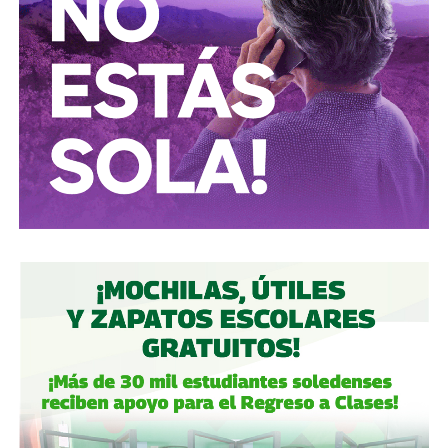
periodismo útil, no crítica en busca de likes.
Conductores:
respeten al peatón.
Peatones:
no usen el
móvil mientras cruzan las calles, ni intenten ganarle al
semáforo.
Ciclistas:
hay solo 3 ciclovías, pero usémoslas
correctamente.
Autoridades:
hagan su trabajo, pero háganlo bien, y no
descuiden lo que hicieron antes por centrarse solo en
obras nuevas.
Gobierno estatal:
la obra municipal es para que las
personas se sientan más seguras entrando a un parque
bajo su cuidado, para evitar accidentes en una calle, de una
ciudad que también es parte del estado.
Gobierno municipal:
no se apresuren por hacer cosas
solo de cara a la contienda electoral, échenle ganas y
háganlas bien, respeten los tiempos, informen