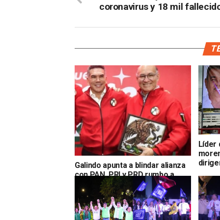
coronavirus y 18 mil fallecid
TE
Líder
moreni
dirige
Galindo apunta a blindar alianza
con PAN, PRI y PRD rumbo a
elecciones