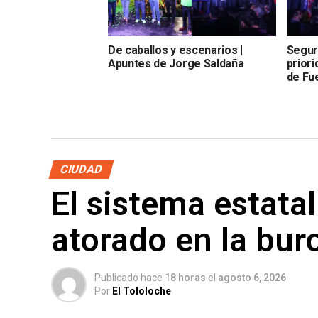
De caballos y escenarios |
Seguri
Apuntes de Jorge Saldaña
priori
de Fu
CIUDAD
El sistema estata
atorado en la bur
Publicado hace
18 horas
el
agosto 6, 2026
Por
El Tololoche