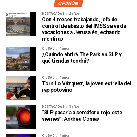
OPINIÓN
DESTACADAS
2 años
Con 4 meses trabajando, jefa de
control de abasto del IMSS se va de
vacaciones a Jerusalén, echando
mentiras
CIUDAD
4 años
¿Cuándo abrirá The Park en SLP y
qué tiendas tendrá?
CIUDAD
4 años
Tornillo Vázquez, la joven estrella del
rap potosino
DESTACADAS
5 años
“SLP pasaría a semáforo rojo este
viernes”: Andreu Comas
CIUDAD
4 años