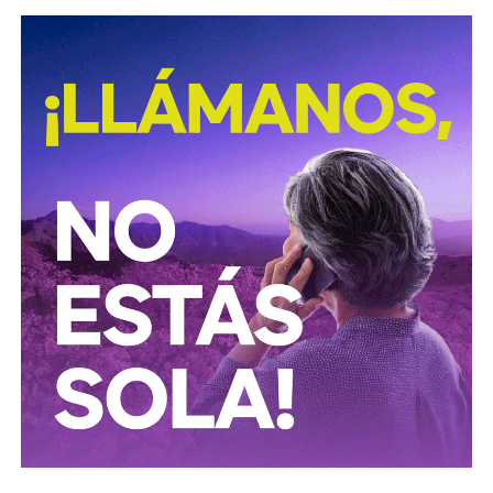
procesamiento ilegal de hidrocarburos.
Según la institución, el desmantelamiento de estos
centros clandestinos representa un golpe a las
estructuras logísticas y financieras dedicadas al mercado
ilícito de combustibles, una actividad que genera pérdidas
millonarias para el Estado y representa riesgos para la
infraestructura energética nacional.
Las autoridades señalaron que las investigaciones
continúan para identificar a las personas responsables de
operar estos inmuebles, así como las posibles redes
criminales relacionadas con el procesamiento y
distribución ilegal de combustibles.
También lee:
Tangamanga prevé refuerzo con Guardia Civil
tras dos su1c1d10s