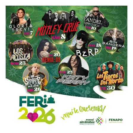
completas de producción para hidrocarburos, alrededor de
40 mil litros de petróleo crudo y diésel
, además de
muestras de ácido sulfúrico, hidrocarburos y diversa
documentación relacionada con la operación del sitio.
Las investigaciones también permitieron ejecutar cateos
en Tizayuca, Hidalgo, y Cuautla, Morelos.
En Hidalgo fueron asegurados más de
456 mil litros
de un
líquido que podría corresponder a hidrocarburos o
productos químicos utilizados para su procesamiento,
mientras que en Morelos se localizaron documentos,
talones de cheques y muestras obtenidas de diversos
contenedores.
La Fiscalía General de la República informó que estos
operativos forman parte del
Plan Estratégico de
Procuración de Justicia 2026-2029
, cuyo objetivo es
combatir los delitos de alto impacto, entre ellos el robo y