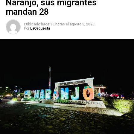
Naranjo, sus migrantes
mandan 28
Publicado hace
15 horas
el
agosto 5, 2026
, enfatizó.
Por
LaOrquesta
El representante del Verde afirmó que Nava no representa
los ideales de la Cuarta Transformación, pues en 2018 y
2019 fue en diversas ocasiones a manifestarse en
Palacio Nacional en contra del presidente Andrés Manuel
López Obrador.
Por otra parte, cuestionada al respecto de esta decisión
del Ceepac, Sonia Mendoza Díaz, diputada local, afirmó
que Xavier Nava
“nunca fue panista, no estuvo
militando”;
sin embargo, no ahondó en el tema, pues
afirmó que es algo que no le interesa y de lo que no tiene
nada qué decir.
Finalmente, Alejandra Valdés Martínez, congresista de