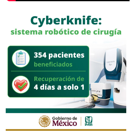
roscadora para tuberías, equipo de cómputo, una
camioneta tipo pick up
, documentación diversa y
alrededor de 40 cinchos de seguridad para escotillas de
pipas, utilizados comúnmente en el transporte de
combustibles.
En un segundo cateo, realizado en la comunidad de
Laguna de San Vicente
, también en territorio potosino, la
FGR aseguró otro inmueble donde presuntamente operaba
un centro de procesamiento ilegal de hidrocarburos.
Ahí fueron encontrados
18 tanques verticales
, dos líneas