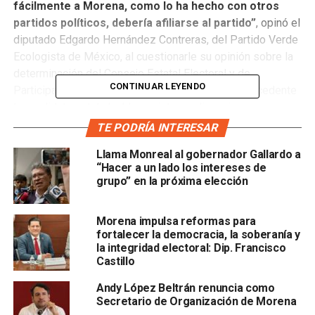
fácilmente a Morena, como lo ha hecho con otros
partidos políticos, debería afiliarse al partido”
, opinó el
diputado Edgardo Hernández Contreras, del Partido Verde
Ecologista de México, al cuestionarle su opinión sobre la
determinación del Consejo Estatal Electoral y de
CONTINUAR LEYENDO
Participación Ciudadana (Ceepac) que declara procedente
la candidatura del alcalde panista con licencia.
TE PODRÍA INTERESAR
El diputado local mencionó que por “ética”, Xavier Nava
Llama Monreal al gobernador Gallardo a
deberá afiliarse formalmente a Morena,
“él debería ser
“Hacer a un lado los intereses de
militante, porque entonces el día de mañana va a
grupo” en la próxima elección
traicionar con quién sabe qué otro partido. La forma
de hacer política de él y su equipo es muy tramposa,
Morena impulsa reformas para
chapucera y cochina”
, evidenció.
fortalecer la democracia, la soberanía y
la integridad electoral: Dip. Francisco
Hernández Contreras consideró que
es lamentable que
Castillo
un candidato ajeno a la militancia de Morena sea
quien abandera la candidatura a la presidencia
Andy López Beltrán renuncia como
Secretario de Organización de Morena
municipal de la capital potosina
, apuntó: “ha venido