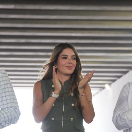
” desarrollado con el objetivo de encontrar líneas
procesales que permitan el esclarecimiento de los
hechos.
Este arresto reactiva el proceso en contra de
Aguirre
Rivero
, quien ocupó la gubernatura de la entidad desde
2011
y presentó su renuncia al cargo en
2014
, derivado de
la crisis institucional originada por la
desaparición
de los
normalistas. Desde el inicio de las primeras carpetas de
investigación, el exmandatario
negó reiteradamente
estar implicado en el caso que hoy motiva su detención.
También lee:
El periodismo se firma: Ruth González