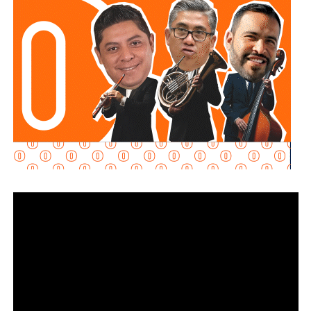
regulación que contribuyera a fortalecer el ejercicio
periodístico.
Su respuesta fue breve y se centró en la responsabilidad
individual de quienes ejercen la profesión.
“Yo creo que el periodismo siempre se tiene que
firmar. Al periodismo siempre se le tiene que poner
nombre y apellido”
, respondió.
La senadora añadió que está a favor de la libertad de
expresión