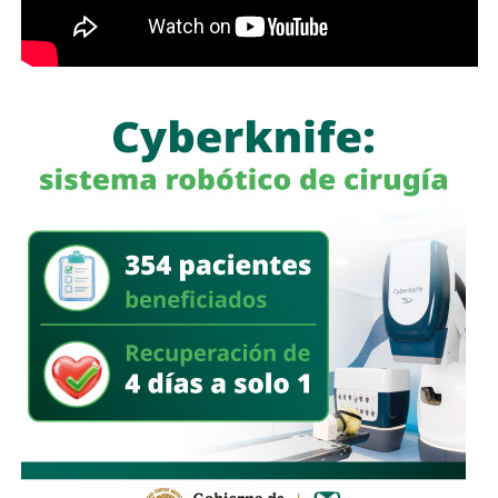
, sin pronunciarse en algún sentido sobre establecer una
regulación específica para los medios de comunicación.
El debate cobra relevancia en un escenario en el que las
redes sociales han multiplicado la velocidad con la que
circula la información, pero también la facilidad con la que
pueden difundirse contenidos falsos, manipulados o sin
sustento.
Para Sheinbaum,
la responsabilidad de los periodistas
pasa por mantener estándares éticos y apegarse a la
verdad.
Para González, una de las garantías
fundamentales del ejercicio periodístico debe ser que
quien publica una información se haga responsable de ella
mediante su firma.
Por ahora, la postura expresada por la senadora es clara:
libertad de expresión sí, pero también periodistas que
den la cara por lo que publican
.