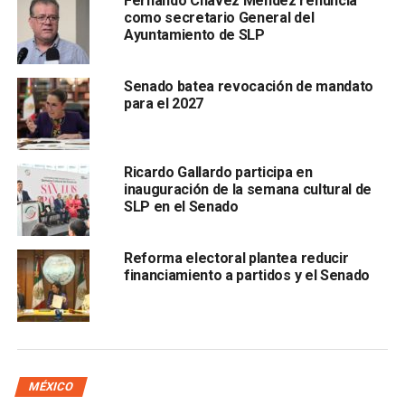
Fernando Chávez Méndez renuncia
como secretario General del
Sánchez Cordero envió al presidente del Senado,
Eduardo
Ayuntamiento de SLP
Ramírez Aguilar
Senado batea revocación de mandato
para el 2027
Ricardo Gallardo participa en
inauguración de la semana cultural de
SLP en el Senado
, en la que expresó su determinación de reincorporarse a
las actividades legislativas como senadora electa para la
Reforma electoral plantea reducir
LXIV y LXV Legislaturas del Congreso.
financiamiento a partidos y el Senado
Por su parte, Ricardo Monreal Ávila
, coordinador de los
senadores de Morena, le expresó a Sánchez Cordero el
beneplácito por su decisión de reincorporarse como
senadora propietaria.
MÉXICO