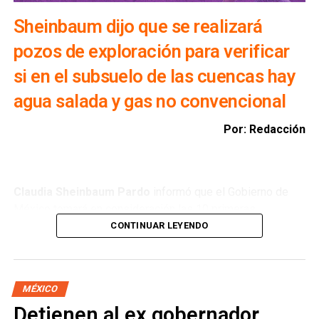
Sheinbaum dijo que se realizará
pozos de exploración para verificar
si en el subsuelo de las cuencas hay
agua salada y gas no convencional
Por: Redacción
Claudia Sheinbaum Pardo
informó que el Gobierno de
México tomará en consideración las 10 primeras
conclusiones preliminares del Comité de Científicos y
CONTINUAR LEYENDO
Especialistas para el
Análisis de Explotación de Gas
Natural No Convencional
, con el objetivo de reducir la
importación de Estados Unidos y garantizar la soberanía
MÉXICO
energética.
Detienen al ex gobernador