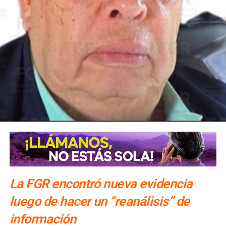
medida, el Instituto Mexicano de Tecnología del Agua
realizará pozos de exploración para verificar si en el
subsuelo de las Cuencas Sabinas-Burro-Picachos en
Coahuila y Nuevo León y Burgos en la zona noreste de
Tamaulipas, hay agua salada y gas no convencional.
La FGR encontró nueva evidencia
luego de hacer un “reanálisis” de
información