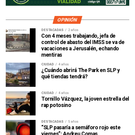
OPINIÓN
DESTACADAS
2 años
Con 4 meses trabajando, jefa de
control de abasto del IMSS se va de
vacaciones a Jerusalén, echando
mentiras
CIUDAD
4 años
¿Cuándo abrirá The Park en SLP y
qué tiendas tendrá?
CIUDAD
4 años
Tornillo Vázquez, la joven estrella del
rap potosino
DESTACADAS
5 años
“SLP pasaría a semáforo rojo este
viernes”: Andreu Comas