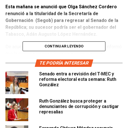
Esta mañana se anunció que Olga Sánchez Cordero
renunció a la titularidad de la Secretaría de
Gobernación (Segob) para regresar al Senado de la
República; su sucesor podría ser el gobernador del
Tabasco, Adán Augusto López Hernández.
CONTINUAR LEYENDO
De acuerdo con el diario nacional
El Universal,
se informó
que la ministra en retiro llega para dirigir y apoyar
personalmente las reformas impulsadas por el presidente
TE PODRÍA INTERESAR
Andrés Manuel López Obrador
, quien le pidió ser su
Senado entra a revisión del T-MEC y
brazo derecho en los trabajos en Congreso para
reforma electoral esta semana: Ruth
consolidar su gobierno, por lo que la hora exsecretaria
González
podría asumir la presidencia de la Mesa Directiva de la
Cámara Alta a partir del próximo 1 de septiembre.
Ruth González busca proteger a
denunciantes de corrupción y castigar
Cabe recordar que Sánchez Cordero pidió licencia en la
represalias
Cámara Alta por tiempo indefinido, a partir del 29 de
noviembre de 2018, para desempeñarse como secretaria
de Gobernación; sin embargo, existe una carta que