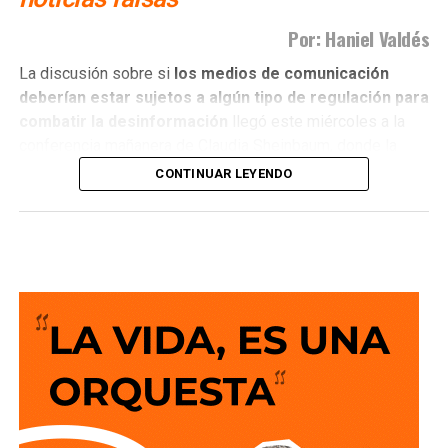
Por: Haniel Valdés
La discusión sobre si
los medios de comunicación
deberían estar sujetos a algún tipo de regulación para
combatir la desinformación
llegó este miércoles a la
conferencia mañanera de Claudia Sheinbaum, donde la
presidenta hizo un llamado a que quienes ejercen el
CONTINUAR LEYENDO
periodismo actúen con ética y apego a la verdad.
El planteamiento abrió nuevamente un debate que no es
nuevo, pero que sigue generando posiciones encontradas:
¿cómo combatir la circulación de noticias falsas y la
desinformación sin convertir una regulación de los
medios en una herramienta para limitar la libertad de
expresión?
En ese contexto, la senadora Ruth González fue
cuestionada sobre si consideraba necesaria alguna