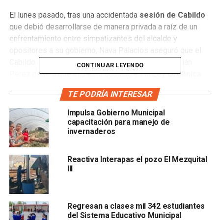
El lunes pasado, tras una accidentada
sesión de Cabildo
que debió desarrollarse de manera privada a raíz de un
enfrentamiento entre simpatizantes del alcalde y
opositores a su gobierno, Nava Palacios aseguró que el
Cabildo no tenía facultades para destituir a Sebastián
CONTINUAR LEYENDO
Pérez pese a que ello está acotado en la
Ley Orgánica
del Municipio Libre de San Luis Potosí.
TE PODRÍA INTERESAR
La destitución de Pérez García ha sido solicitada por
Impulsa Gobierno Municipal
Teresa Carrizales, exoficial del Registro Civil 11,
a
capacitación para manejo de
quien, por órdenes del funcionario, se desalojó con
invernaderos
violencia el pasado 2 de junio de este año.
Reactiva Interapas el pozo El Mezquital
A la exigencia de la víctima se han sumado otros actores
III
políticos, entre los que se encuentran diputados,
activistas e incluso los regidores del
Partido Acción
Nacional
Regresan a clases mil 342 estudiantes
del Sistema Educativo Municipal