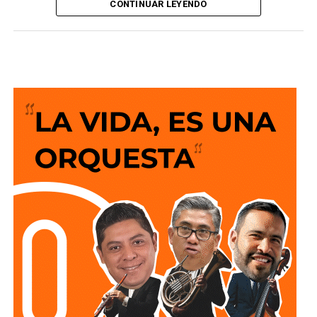
CONTINUAR LEYENDO
del Ayuntamiento de San Luis Potosí, una vez que
Interapas
concluyó la sustitución de la infraestructura
sanitaria en esta importante vialidad.
La intervención consistió en la sustitución de 77 metros
de tubería de polietileno de alta densidad de 24 pulgadas,
en el tramo que comprende entre Ana María G. Costilla y
Josefa Ortiz de Domínguez en la colonia La Victoria,
fortaleciendo el funcionamiento de la red de drenaje en la
zona.
Cabe destacar que, esta rehabilitación mejora el desalojo
de las aguas residuales provenientes las colonias
Tequisquiapan, Valle de Tequisquiapan, Bugambilias y La
Victoria, beneficiando de forma directa a más de 500
habitantes. Además, reduce el riesgo de fugas y colapsos
en la red sanitaria, al contar con una infraestructura más
segura y eficiente.