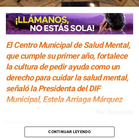
se lo decimos
NO TE PIERDAS
Se armó la balacera; ladrones intentaron robar un
cajero en SLP
El Centro Municipal de Salud Mental,
que cumple su primer año, fortalece
la cultura de pedir ayuda como un
derecho para cuidar la salud mental,
señaló la Presidenta del DIF
Municipal, Estela Arriaga Márquez
Por: Redacción
En el marco del
primer aniversario del Centro
Municipal de Salud Mental
, la
presidenta del DIF de San
CONTINUAR LEYENDO
Luis Capital, Estela Arriaga Márquez
, destacó que este