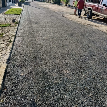
“Esta lavandería representa un apoyo real para la economía
de las familias, porque les permitirá ahorrar tiempo y
dinero; en Soledad seguimos gestionando y trabajando de
la mano con el Gobierno del Estado para que los
programas sociales lleguen primero a quienes más lo
necesitan”, expresó el edil soledense.
El programa estatal contempla brindar de manera gratuita
el servicio de lavado de ropa con equipo especializado e
insumos incluidos, lo que beneficiará principalmente a
madres y padres de familia, personas adultas mayores y
sectores vulnerables, fortaleciendo la cercanía del
gobierno con la ciudadanía y ampliando los servicios