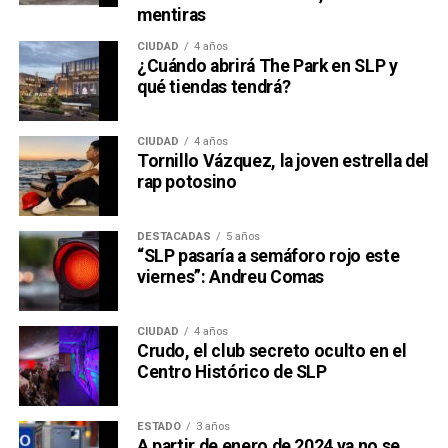
mentiras
CIUDAD
4 años
¿Cuándo abrirá The Park en SLP y
qué tiendas tendrá?
CIUDAD
4 años
Tornillo Vázquez, la joven estrella del
rap potosino
DESTACADAS
5 años
“SLP pasaría a semáforo rojo este
viernes”: Andreu Comas
CIUDAD
4 años
Crudo, el club secreto oculto en el
Centro Histórico de SLP
ESTADO
3 años
A partir de enero de 2024 ya no se