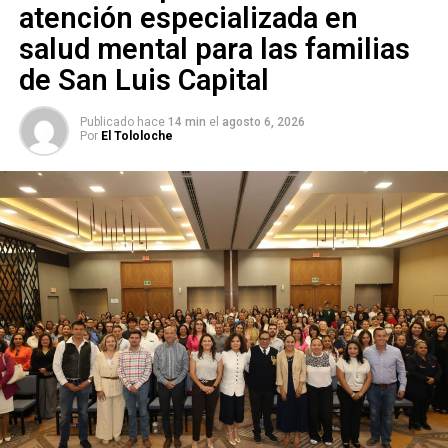
atención especializada en
salud mental para las familias
de San Luis Capital
(VIDEO) Un hombre intentó
Publicado hace
14 min
el
agosto 6, 2026
suicidarse en un hotel en
Por
El Tololoche
San Luis Potosí
ARTÍCULOS RELACIONADOS:
MUNICIPIO
SEBASTIÁN PEREZ
SLP
XAVIER NAVA
SIGUIENTE
¿Cómo viajar a Matehuala y evitar el bloqueo? Aquí