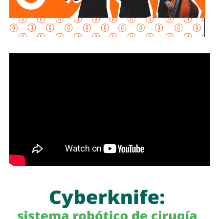
Esta intervención, forma parque del tercer paquete de
obras prioritarias que realiza
Interapas
en diferentes
puntos de la Zona Metropolitana. La inversión aproximada
fue de 736 mil pesos, recursos que son posibles gracias
al pago oportuno de los usuarios, lo que permite al
organismo dar continuidad a proyectos que mejoren la
calidad de vida de la población.