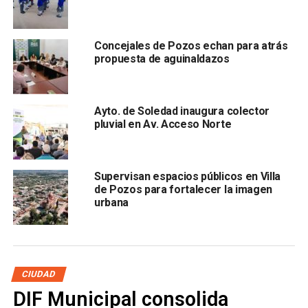
Concejales de Pozos echan para atrás
propuesta de aguinaldazos
, y la propia dirigencia, también del PAN, el partido de
Ayto. de Soledad inaugura colector
extracción del alcalde capitalino.
pluvial en Av. Acceso Norte
Ante la insistencia de los reporteros para que respondiera
sobre el caso, el alcalde reiteró que él no destituirá a
Supervisan espacios públicos en Villa
Pérez García, ni lo solicitará al cuerpo edilicio del
de Pozos para fortalecer la imagen
Ayuntamiento local: “No, no va a suceder eso”.
urbana
Finalmente dijo qué hay un proceso en dependencias
como la
Fiscalía General del Estado, la Comisión
Estatal de Derechos Humanos y Asuntos Internos:
CIUDAD
“Vamos a respetar el debido proceso”.
DIF Municipal consolida