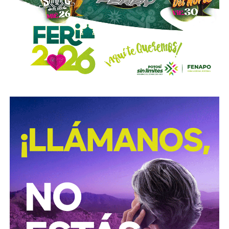
deudor a ocultar bienes, acepten figurar como titulares
aparentes de estos o realicen actos jurídicos simulados
con el propósito de evitar que se cumplan las
obligaciones alimentarias.
Para estas conductas se contempla una sanción de seis
meses a tres años de prisión, además de una sanción
pecuniaria de 60 a 300 días del valor de la Unidad de
Medida y Actualización (UMA).
La iniciativa fue turnada a la Comisión Primera de Justicia
para su análisis y dictamen correspondiente.
También lee:
Cuauhtli Badillo pide a alcaldes denunciar
movimientos ligados al huachicol