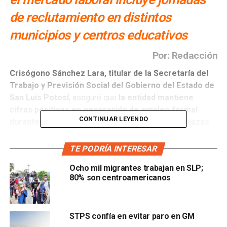
de reclutamiento en distintos
municipios y centros educativos
Por: Redacción
Crisógono Sánchez Lara, titular de la Secretaría del
Trabajo y Previsión Social del Gobierno del Estado de
San Luis Potosí
, aseguró que
la entidad mantiene
cifras positivas en generación de empleo formal
CONTINUAR LEYENDO
durante 2026
, al acumular
más de 6 mil nuevas plazas
en lo que va del año, además de nueve ferias
laborales realizadas para vincular a empresas con
TE PODRÍA INTERESAR
personas en busca de trabajo
.
Ocho mil migrantes trabajan en SLP;
80% son centroamericanos
El funcionario explicó que
enero y febrero registraron
buenos resultados, con más de 5 mil 700 empleos
generados
, mientras que marzo tuvo una baja con poco
STPS confía en evitar paro en GM
más de 700 plazas, aunque
el balance general sigue