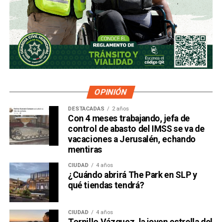
OPINIÓN
DESTACADAS
2 años
Con 4 meses trabajando, jefa de
control de abasto del IMSS se va de
vacaciones a Jerusalén, echando
mentiras
CIUDAD
4 años
¿Cuándo abrirá The Park en SLP y
qué tiendas tendrá?
CIUDAD
4 años
Tornillo Vázquez, la joven estrella del