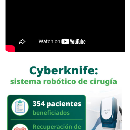
alimentarios recurren a actos jurídicos o materiales que
aparentemente pueden ser lícitos, pero que tienen como
finalidad eludir sus responsabilidades. Entre estas
prácticas se encuentran la renuncia voluntaria a empleos
estables, la solicitud de licencias sin goce de sueldo
durante periodos relacionados con procesos familiares y
la transferencia de bienes a familiares o personas de
confianza que actúan como titulares aparentes.
Con esta iniciativa se busca establecer que comete el
delito de incumplimiento de las obligaciones de
asistencia familiar quien se coloque intencionalmente en
estado de insolvencia con el propósito de eludir el
cumplimiento de las obligaciones alimentarias
establecidas por la ley.