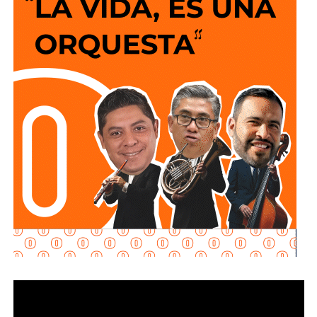
acciones realizadas con apoyo de terceros para ocultar o
transferir bienes.
Explicó que la propuesta se desarrolla en dos vertientes
principales: e
stablecer de manera objetiva
determinadas conductas evasivas del deudor
alimentario
y penalizar la coparticipación de terceras
personas que, con conocimiento de la obligación
existente, contribuyan a impedir su cumplimiento.
La diputada María Dolores Robles Chairez destacó que la
modificación busca brindar mayores herramientas jurídicas
para proteger el derecho de niñas, niños y demás
personas acreedoras alimentarias, evitando que
maniobras de carácter patrimonial sean utilizadas para
obstaculizar el cumplimiento de las obligaciones
establecidas por la autoridad judicial.
Señaló que existen casos en los que los deudores