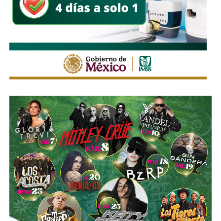
La legislación establecerá que, salvo prueba en contrario,
se presumirá dicha intención cuando el deudor, sin causa
justificada, renuncie a su empleo o solicite licencia sin
goce de sueldo, cuando este constituya su único o
principal medio para obtener ingresos.
Asimismo, se establecen sanciones para quienes, durante
un proceso judicial o existiendo una resolución firme,
enajenen intencionalmente de manera parcial o total sus
bienes con la finalidad de eludir obligaciones alimentarias.
De igual manera, se sancionará a quienes, teniendo
conocimiento de la existencia de una obligación
alimentaria o de un proceso judicial en curso, ayuden al