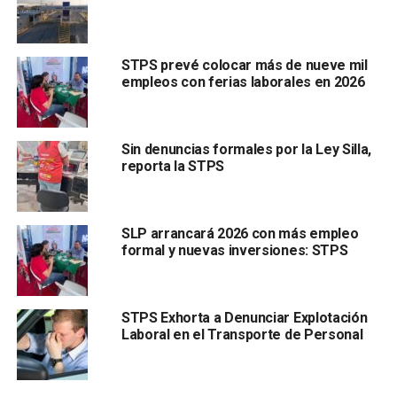
siendo favorable
. “Son cifras positivas. Esperemos este
mes de ma yo para que tengamos resultados de cuántos
pudimos contratar en el mes de abril”, señaló.
STPS prevé colocar más de nueve mil
empleos con ferias laborales en 2026
Sin denuncias formales por la Ley Silla,
Sánchez Lara destacó que
la estrategia estatal para
reporta la STPS
fortalecer el mercado laboral incluye jornadas de
reclutamiento en distintos municipios y centros
educativos
, donde empresas ofertan vacantes de
SLP arrancará 2026 con más empleo
acuerdo con distintos perfiles.
formal y nuevas inversiones: STPS
Detalló que hasta ahora
se han llevado a cabo nueve
ferias de empleo y adelantó que continuarán
STPS Exhorta a Denunciar Explotación
organizándose conforme exista demanda del sector
Laboral en el Transporte de Personal
productivo y vacantes disponibles