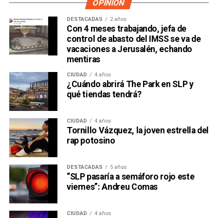
OPINIÓN
DESTACADAS
2 años
Con 4 meses trabajando, jefa de
control de abasto del IMSS se va de
vacaciones a Jerusalén, echando
mentiras
CIUDAD
4 años
¿Cuándo abrirá The Park en SLP y
qué tiendas tendrá?
CIUDAD
4 años
Tornillo Vázquez, la joven estrella del
rap potosino
DESTACADAS
5 años
“SLP pasaría a semáforo rojo este
viernes”: Andreu Comas
CIUDAD
4 años