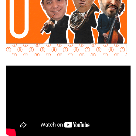
.
“Son acuerdos voluntarios que nos permiten ordenar el
mercado (…) quien comercializa gasolina, diésel, la
canasta PACIC, el jitomate, acuerda este esquema que nos
permite disminuir los precios. Es un esfuerzo muy
importante”, explicó.
La presidenta reconoció que existen variaciones
estacionales que pueden afectar los precios de frutas y
verduras según la temporada, pero afirmó que, sin el
PACIC ni el acuerdo de combustibles, “la inflación estaría
por lo menos al doble”.
También lee:
Fiscalía indaga a policías municipales en
punto de venta de drogas