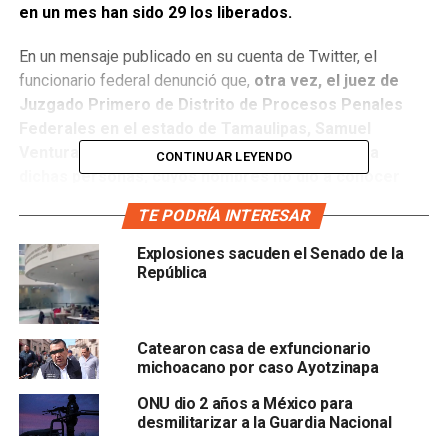
en un mes han sido 29 los liberados.
En un mensaje publicado en su cuenta de Twitter, el
funcionario federal denunció que,
otra vez, el juez de
Juzgado Primero de Distrito de Procesos Penales
Federales en el estado de Tamaulipas, Samuel
Ventura Ramos, otorgó ayer autos de libertad a
CONTINUAR LEYENDO
dichas personas, cuyos nombres no dio a conocer
ahí.
TE PODRÍA INTERESAR
Además, recordó que de las
142 personas detenidas
Explosiones sacuden el Senado de la
por los sucesos registrados en Iguala hace cinco
República
años, ya solo 64 continúan bajo proceso.
Posteriormente, en el foro internacional Fiscalías de
Catearon casa de exfuncionario
Derechos Humanos, Encinas mencionó que el día de ayer
michoacano por caso Ayotzinapa
fue liberado Osiel Benítez y que esté sábado sucederá lo
ONU dio 2 años a México para
mismo con Carlos Canto Salgado y Raúl Javier Crespo.
desmilitarizar a la Guardia Nacional