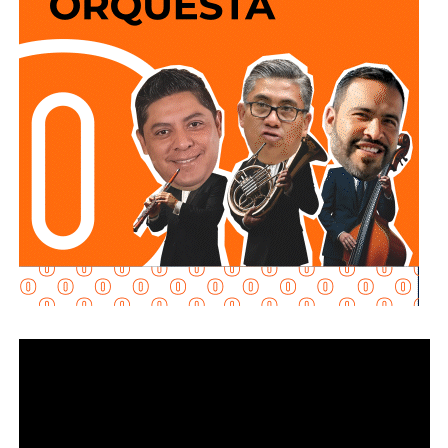
deberán hacerlo desde Calzada de Guadalup
e,
principal medio para obtener ingresos.
utilizando esta vialidad como acceso principal. Como
alternativa,
se contará con un acceso secundario por
Asimismo, se establecen sanciones para quienes, durante
avenida Simón Díaz, p
roveniente de avenida de la
un proceso judicial o existiendo una resolución firme,
Constitución.
enajenen intencionalmente de manera parcial o total sus
bienes con la finalidad de eludir obligaciones alimentarias.
Para la salida del recinto,
el flujo vehicular se distribuirá
principalmente hacia Circuito Potosí,
mediante la
De igual manera, se sancionará a quienes, teniendo
incorporación desde avenida de las Torres. Como salida
conocimiento de la existencia de una obligación
secundaria, los automovilistas podrán continuar por esta
alimentaria o de un proceso judicial en curso, ayuden al
misma vialidad para incorporarse a avenida Simón Díaz,
deudor a ocultar bienes, acepten figurar como titulares
con dirección a avenida de la Constitución y el
aparentes de estos o realicen actos jurídicos simulados
fraccionamiento Simón Díaz.
con el propósito de evitar que se cumplan las
obligaciones alimentarias.
Como parte de la estrategia de movilidad, la avenida
Francisco Martínez de la Vega, en el tramo comprendido
Para estas conductas se contempla una sanción de seis
entre avenida de las Torres y avenida Simón Díaz,
meses a tres años de prisión, además de una sanción
permanecerá cerrada al tránsito vehicular.
El primer
pecuniaria de 60 a 300 días del valor de la Unidad de
tramo, de avenida de las Torres al callejón peatonal
Medida y Actualización (UMA).