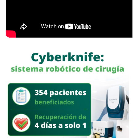
América del Sur,
La iniciativa fue turnada a la Comisión Primera de Justicia
para su análisis y dictamen correspondiente.
También lee:
Cuauhtli Badillo pide a alcaldes denunciar
movimientos ligados al huachicol
será habilitado como callejón peatonal, mientras que el
segundo tramo funcionará como zona exclusiva para
ascenso y descenso de taxis.
La SSPC de la Capital exhorta a las y los asistentes a
la FENAPO a planificar sus traslados
, respetar la
señalización y las indicaciones del personal de Policía
Vial, así como considerar el uso de transporte público para
facilitar la movilidad en los alrededores del recinto.
Estas medidas buscan mantener un flujo vehicular