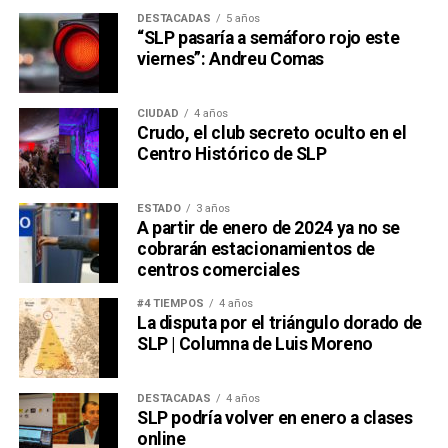
DESTACADAS
5 años
“SLP pasaría a semáforo rojo este
viernes”: Andreu Comas
CIUDAD
4 años
Crudo, el club secreto oculto en el
Centro Histórico de SLP
ESTADO
3 años
A partir de enero de 2024 ya no se
cobrarán estacionamientos de
centros comerciales
#4 TIEMPOS
4 años
La disputa por el triángulo dorado de
SLP | Columna de Luis Moreno
DESTACADAS
4 años
SLP podría volver en enero a clases
online