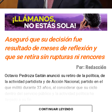
Aseguró que su decisión fue
resultado de meses de reflexión y
que se retira sin rupturas ni rencores
Por: Redacción
Octavio Pedroza Gaitán anunció su retiro de la política, de
la actividad partidista y de Acción Nacional, partido en el
que militó durante 33 años, al considerar que su ciclo
dentro del servicio público y la actividad política ha
llegado a su fin.
CONTINUAR LEYENDO
A través de un posicionamiento titulado “Un paso de lado”,