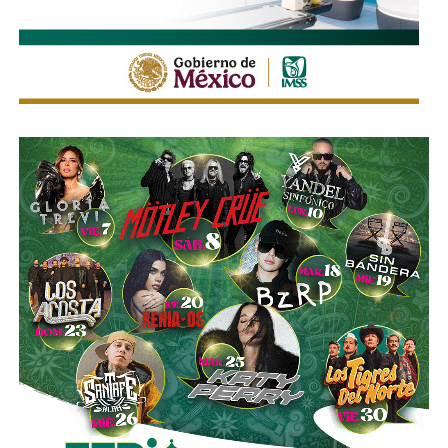
ordenado y seguro durante la feria, privilegiando tanto la
movilidad de quienes acuden al recinto como la seguridad
de peatones, usuarios del transporte público y habitantes
de las zonas aledañas.
También lee:
Enrique Galindo acelera Vialidades Potosinas
2.0