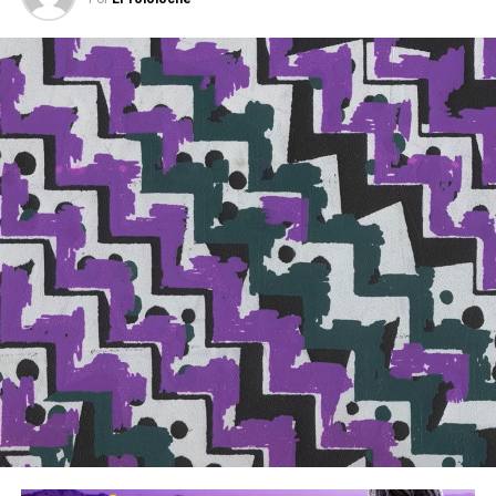
. No lo hicieron en 20 años, y hoy es difícil que acuerden
una estrategia real fusione su quehacer con el Plan
Nacional de Desarrollo.
Si bien, los recursos que ejercían estas instituciones de la
sociedad civil eran fundamentales para su subsistencia
derivada de las trabas del fisco que las colocan en
vulnerabilidad frente a los intereses del mercado, lo cierto
es que
hay un vacío que es necesario reconocer.
En los temas en los que la coadyuvancia entre el gobierno
y las OSC era relevante, los problemas no se han
solucionado. El embarazo adolescente no se ha mitigado,
la violencia feminicida amenaza con mayor énfasis a las
mujeres.
En conclusión, este debe ser un momento para hacer un