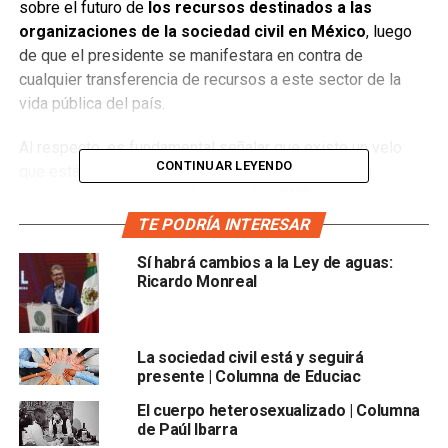
sobre el futuro de
los recursos destinados a las
organizaciones de la sociedad civil en México
, luego
de que el presidente se manifestara en contra de
cualquier transferencia de recursos a este sector de la
vida pública del país.
Al respecto, es fundamental señalar que existe un velo
CONTINUAR LEYENDO
que está cubriendo la realidad del tercer sector. En
principio, cuando surgen las grandes ONGs, se pensaba en
estas como una instancia benefactora. Así pues, grandes
TE PODRÍA INTERESAR
empresarios, esposas de magnates, adoptaban alguna
Sí habrá cambios a la Ley de aguas:
causa, regularmente en materia de salud, y se encargaban
Ricardo Monreal
de ayudar a población más necesitada.
Luego, en los ochenta, después de la revolución sexual,
La sociedad civil está y seguirá
las olas de los feminismos, y las revueltas estudiantiles,
presente | Columna de Educiac
una sociedad civil más crítica se organizó
para crear
contrapesos al sistema hegemónico.
El cuerpo heterosexualizado | Columna
de Paúl Ibarra