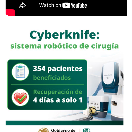
para avisarle a los conductores que había una barda
en medio de la calle
, pero la mayoría de los que piden la
señal con el aviso son los mismos que, a propósito, no
ven las que sí están, esas que indican un máximo en la
velocidad, o
ser cortés con los peatones que intentan
cruzar
.
Señales faltan más, como una que indique para qué o
quién es el carril central de Chapultepec
, que en
realidad nadie lo sabe a ciencia cierta, otras en toda la
ciudad, las
que avisen que la ciclovía no es para que se
estacionen autos de los negocios de Carranza o
Himno Nacional
.
La Avenida Chapultepec tiene varias señales que indican
que el
límite de velocidad es de 50 km/h
, algunas casi
borradas -ahí te encargo, Ayuntamiento- pero en los
videos que circularon de autos voladores,
en ninguno de
los casos, la velocidad del vehículo estaba por debajo