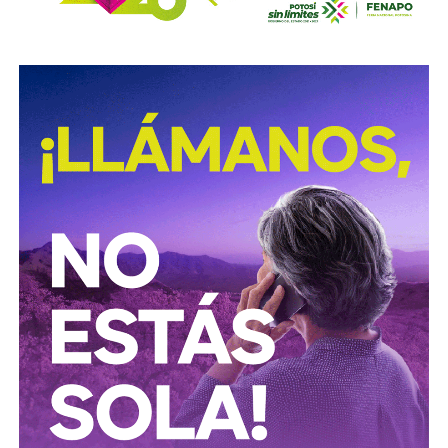
Los medios que
compartieron videos, que criticaron al
gobierno municipal, que incitaron al odio de
conductores hacia peatones
(como si eso no fuera pan
de cada día), ¿por qué no acompañaron sus post con un
“circule con cuidado”, “cumpla con lo establecido”,
“respete al peatón”?
A mis colegas de los medios: falta para el 2027, no
empecemos desde ya a
querer caerle mejor al que
todavía no saben si va a seguir en el poder
, hagamos
periodismo útil, no crítica en busca de likes.
Conductores:
respeten al peatón.
Peatones:
no usen el
móvil mientras cruzan las calles, ni intenten ganarle al
semáforo.
Ciclistas:
hay solo 3 ciclovías, pero usémoslas
correctamente.
Autoridades:
hagan su trabajo, pero háganlo bien, y no
descuiden lo que hicieron antes por centrarse solo en