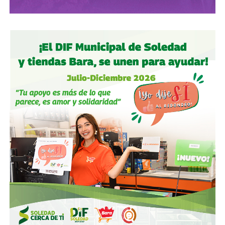
obras nuevas.
Gobierno estatal:
la obra municipal es para que las
personas se sientan más seguras entrando a un parque
bajo su cuidado, para evitar accidentes en una calle, de una
ciudad que también es parte del estado.
Gobierno municipal:
no se apresuren por hacer cosas
solo de cara a la contienda electoral, échenle ganas y
háganlas bien, respeten los tiempos, informen
oportunamente a los usuarios de las vialidades.
Ya aprovechando,
revisen las señales de tránsito de la
zona, que necesitan mantenimiento
, y luego dense una
vuelta por la ciudad:
hay banquetas que son
estacionamientos, hay ciclovías intransitables, hay
peatones en riesgo
porque los conductores no siguen el
reglamento.