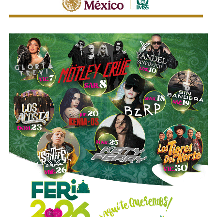
del límite permitido
.
Sí hubo un fallo grande por parte de las
autoridades
viales municipales que no anunciaron a tiempo el tope
y no colocaron la señal hasta que ya estaba listo el muro
de los tormentos.
Sigue existiendo tardanza por parte de estas mismas
autoridades para
repintar o rescatar las señales que
no solo ahí, sino en toda la ciudad, están mal pintadas,
opacas, mal colocadas o tapadas por árboles
.