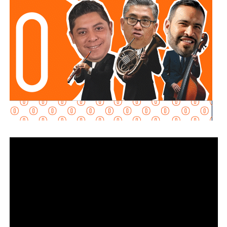
hecho, por eso me centro en los
debates que quieren
forzar las páginas de Facebook
que se llaman medios
de prensa.
Pocas veces he visto medios cuestionar la constante
construcción de estructura cochista que lejos de mejorar la
movilidad, como dicen los boletines oficiales, tienden
solamente a
favorecer la velocidad
.
¿Quién se acuerda de los peatones? ¿Quién piensa
en el que quiere cruzar la calle sin tener que subirse
a un gigante de hierro de más de 6 metros de altura?
Antes de que lo invada un pensamiento clasista,
whitexican o retrógrado y termine llamando “pobre” al que
camina, tómese los 30 minutos que tarda en cada
semáforo para respirar y léame con la mente un poco
menos cerrada.
Las primeras quejas llegaron porque
no había señalética