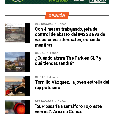
OPINIÓN
DESTACADAS
2 años
Con 4 meses trabajando, jefa de
control de abasto del IMSS se va de
vacaciones a Jerusalén, echando
mentiras
CIUDAD
4 años
¿Cuándo abrirá The Park en SLP y
qué tiendas tendrá?
CIUDAD
4 años
Tornillo Vázquez, la joven estrella del
rap potosino
DESTACADAS
5 años
“SLP pasaría a semáforo rojo este
viernes”: Andreu Comas