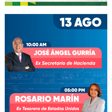
En pocas palabras,
bajemos todos la velocidad… en
todo, hay topes
.
También lee:
Arrancó la carrera, todos la van perdiendo |
Columna de Haniel Valdés